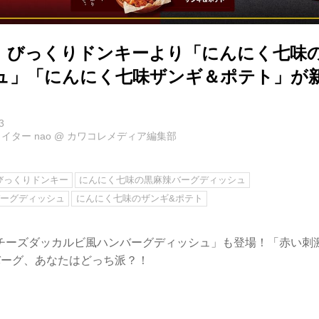
】びっくりドンキーより「にんにく七味
ュ」「にんにく七味ザンギ＆ポテト」が
3
イター nao
@
カワコレメディア編集部
びっくりドンキー
にんにく七味の黒麻辣バーグディッシュ
バーグディッシュ
にんにく七味のザンギ&ポテト
チーズダッカルビ風ハンバーグディッシュ」も登場！「赤い刺
バーグ、あなたはどっち派？！