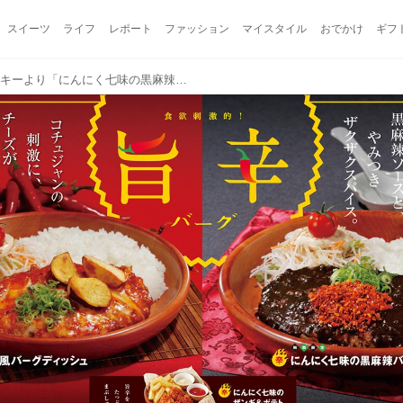
スイーツ
ライフ
レポート
ファッション
マイスタイル
おでかけ
ギフ
【試食レポ】びっくりドンキーより「にんにく七味の黒麻辣バーグディッシュ」「にんにく七味ザンギ＆ポテト」が新登場！