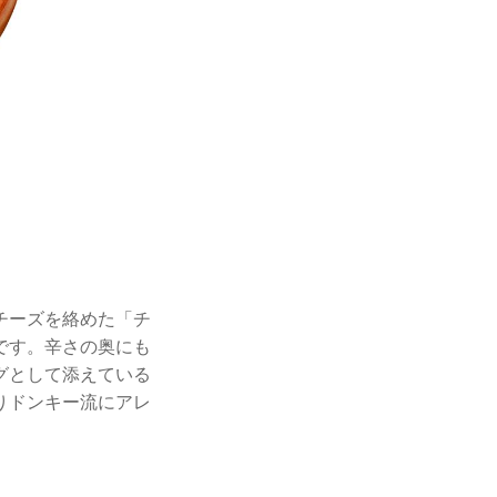
チーズを絡めた「チ
です。辛さの奥にも
グとして添えている
りドンキー流にアレ