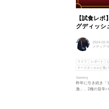
【試食レポ
グディッシ
2024-02-0
メディアラ
ライフ
レポート
チーズダッカルビ風
昨年に引き続き「
激」、2種の旨辛