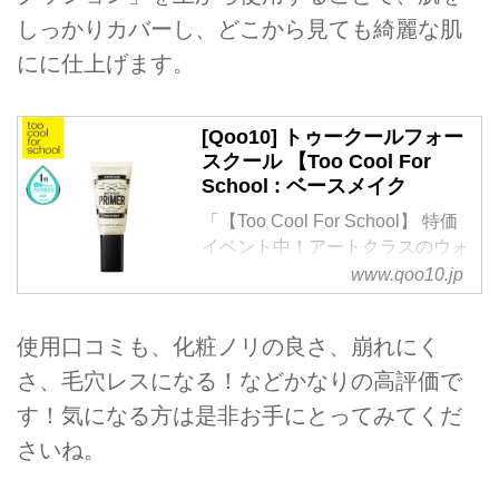
しっかりカバーし、どこから見ても綺麗な肌
にに仕上げます。
[Qoo10] トゥークールフォー
スクール 【Too Cool For
School : ベースメイク
「【Too Cool For School】 特価
イベント中！アートクラスのウォ
ータリーブラープライマー」 ベ
www.qoo10.jp
ースメイクがお得な[Qoo10]（キ
ューテン）はeBay Japanのネッ
使用口コミも、化粧ノリの良さ、崩れにく
ト通販サイトです。
さ、毛穴レスになる！などかなりの高評価で
す！気になる方は是非お手にとってみてくだ
さいね。