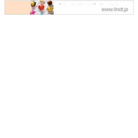
【Lindt リンツ】チョコレー
www.lindt.jp
トの公式オンラインショップ
リンツ公式オンラインショップ。
世界中で愛され続けるリンツのチ
ョコレート。もらって嬉しいギフ
ト。ご褒美チョコレート。 3,980
円以上ご購入でクール便220円の
みでお届け。公式オンラインショ
ップ限定商品等、豊富な品揃え。
のし対応などギフトにもご利用い
ただけます。