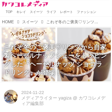
TOP
キレイ
スイーツ
ライフ
レポート
ファッション
HOME
スイーツ
これぞ冬のご褒美♡リンツから自家製ヘーゼルナッツシューをトッピングした『ヘーゼルナッツ ショコラドリンク』が登場！
これぞ冬のご褒美♡リンツから自家
製ヘーゼルナッツシューをトッピン
グした『ヘーゼルナッツ ショコラ
ドリンク』が登場！
2024-11-22
メディアライター yagiza
@
カワコレメデ
ィア編集部