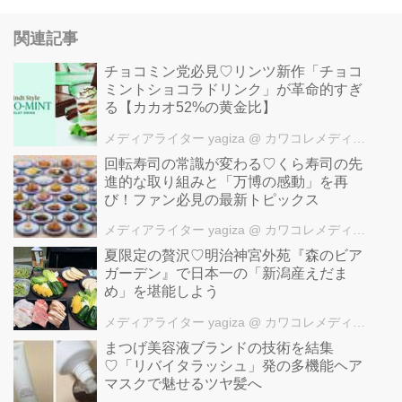
関連記事
チョコミン党必見♡リンツ新作「チョコ
ミントショコラドリンク」が革命的すぎ
る【カカオ52%の黄金比】
メディアライター yagiza
@ カワコレメディア編集部
回転寿司の常識が変わる♡くら寿司の先
進的な取り組みと「万博の感動」を再
び！ファン必見の最新トピックス
メディアライター yagiza
@ カワコレメディア編集部
夏限定の贅沢♡明治神宮外苑『森のビア
ガーデン』で日本一の「新潟産えだま
め」を堪能しよう
メディアライター yagiza
@ カワコレメディア編集部
まつげ美容液ブランドの技術を結集
♡「リバイタラッシュ」発の多機能ヘア
マスクで魅せるツヤ髪へ