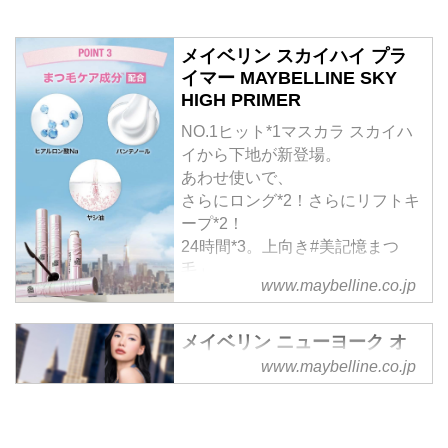
メイベリン スカイハイ プラ
イマー MAYBELLINE SKY
HIGH PRIMER
NO.1ヒット*1マスカラ スカイハ
イから下地が新登場。
あわせ使いで、
さらにロング*2！さらにリフトキ
ープ*2！
24時間*3。上向き#美記憶まつ
毛」
www.maybelline.co.jp
メイベリン ニューヨーク オ
フィシャルサイト
www.maybelline.co.jp
人気アイメイク、リップ、ベース
メイクの新製品情報はもちろん、
プレゼント等のキャンペーンや流