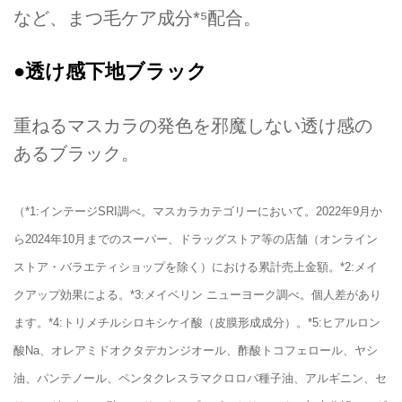
など、まつ毛ケア成分*⁵配合。
●透け感下地ブラック
重ねるマスカラの発色を邪魔しない透け感の
あるブラック。
（*1:インテージSRI調べ。マスカラカテゴリーにおいて。2022年9月か
ら2024年10月までのスーパー、ドラッグストア等の店舗（オンライン
ストア・バラエティショップを除く）における累計売上金額。*2:メイ
クアップ効果による。*3:メイベリン ニューヨーク調べ。個人差があり
ます。*4:トリメチルシロキシケイ酸（皮膜形成成分）。*5:ヒアルロン
酸Na、オレアミドオクタデカンジオール、酢酸トコフェロール、ヤシ
油、パンテノール、ペンタクレスラマクロロバ種子油、アルギニン、セ