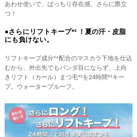
あわせ使いで、ぱっちり存在感、さらに際立
つ！
●さらにリフトキープ*² ！夏の汗・皮脂
にも負けない。
リフトキープ成分*⁴配合のマスカラ下地を仕込
むから、外出先でもパンダ目にならず、上向
きリフト（カール）まつ毛*²を24時間*³キー
プ。ウォータープルーフ。