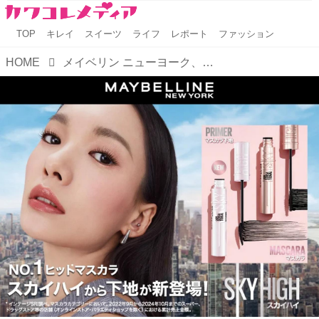
TOP
キレイ
スイーツ
ライフ
レポート
ファッション
HOME
メイベリン ニューヨーク、No.1*¹マスカラ「スカイハイ」からプライマーが新登場！さらにロング*²！さらにリフトキープ*²！24時間*³上向き #美記憶まつ毛