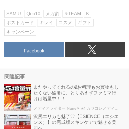
SAM’U
Qoo10
メガ割
&TEAM
K
ポストカード
キレイ
コスメ
ギフト
キャンペーン
Facebook
関連記事
またやってくれるの⁈お料理もお買物もし
たくない酷暑に、とりあえずファミマ行
けば増量中！！
メディアライター Naire✴︎
@ カワコレメディア編集部
沢尻エリカも魅了♡【ESIENCE（エシエ
ンス）】の完成版スキンケアで魅せる美
肌へ