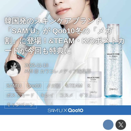
韓国発のスキンケアブランド
「SAM’U」が Qoo10冬の「メガ
割」に登場！&TEAM・Kのポストカ
ードが今回も特典に
2025-11-18
AMI
@
カワコレメディア編集部
SAM’U
Qoo10
メガ割
&TEAM
K
ポストカード
キレイ
コスメ
ギフト
キャンペーン