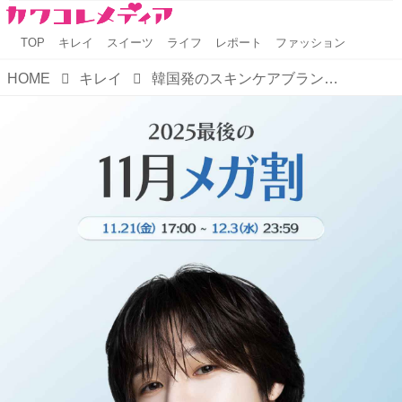
TOP
キレイ
スイーツ
ライフ
レポート
ファッション
HOME
キレイ
韓国発のスキンケアブランド「SAM’U」が Qoo10冬の「メガ割」に登場！&TEAM・Kのポストカードが今回も特典に