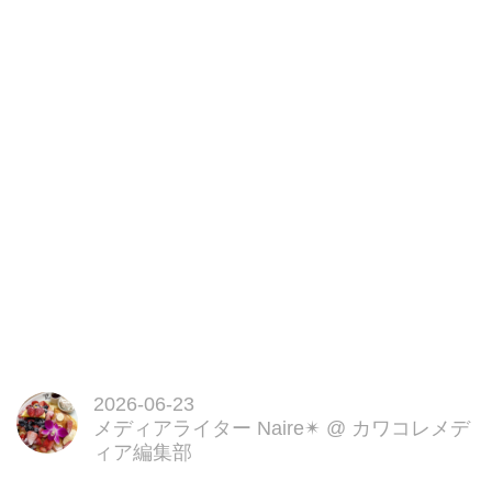
イエローダイヤモンドとピンクダ
イヤモンドの輝きから着想を得た
本アフタヌーンティーでは、桃と
マンゴーを使用した華やかなスイ
ーツと、クラブケーキやウニのキ
ッシュ、トリュフエッグサンドイ
ッチなどレストランクオリティの
2026-06-23
メディアライター Naire✴︎
@
カワコレメデ
ィア編集部