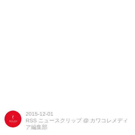
たような気持ちよさを味わえる。
メニューも和洋折衷さまざまで、
どれもまるでホテルの朝食のよう
にハイクオリティ。
さらに食器やテーブルなど、細部
にまでこだわりが溢れている。
何よりもすごいのが、これを
2013年の4月からやり続けている
ということ。
いつもよりちょっと早く起きられ
た朝は、あなたも「Symmetry
Breakfast」に挑戦してみては?
Symmetry Breakfast
http://symmetrybreakfast.com/
・朝食(まとめ)
2015-12-01
RSS ニュースクリップ
@
カワコレメディ
ア編集部