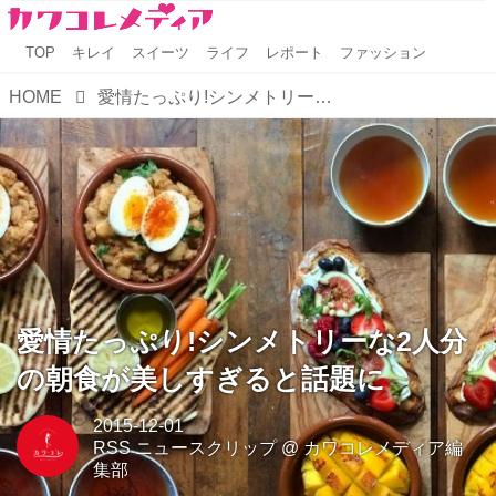
TOP
キレイ
スイーツ
ライフ
レポート
ファッション
HOME
愛情たっぷり!シンメトリーな2人分の朝食が美しすぎると話題に
愛情たっぷり!シンメトリーな2人分
の朝食が美しすぎると話題に
2015-12-01
RSS ニュースクリップ
@
カワコレメディア編
集部