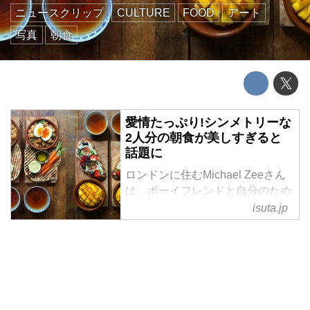
ニュースクリップ
CULTURE
FOOD
アート
写真
朝食
愛情たっぷり!シンメトリーな
2人分の朝食が美しすぎると
話題に
ロンドンに住むMichael Zeeさん
は、ボーイフレンドと自分のため
に、毎日驚くほど美しい朝食
isuta.jp
「Symmetry Breakfast(シンメトリ
ー・ブレックファースト)」をつ
くっている。
2人分の朝食は、シンメトリーに
盛り付けられてとってもキレイ!
見ているだけで心の中が整理され