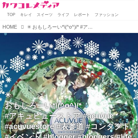
TOP
キレイ
スイーツ
ライフ
レポート
ファッション
HOME
✳︎ おもしろーい*\(^o^)/* #アキュビューストア #acuvue #acuvuestore #表参道 #コンタクト #イベント #blogger #bloggers #life #likes #like4like #likeforlike ...
✳︎
おもしろーい*\(^o^)/*
#アキュビューストア #acuvue
#acuvuestore #表参道 #コンタクト
#イベント #blogger #bloggers #life