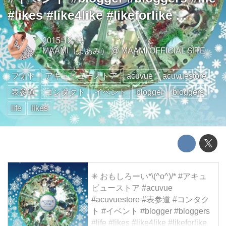
#likes #like4like #likeforlike ...
2015-12-13
MAAMI（まあみ）
@
MAAMI OFFICIAL SITE
フォト
アキュビューストア
acuvue
acuvuestore
表参道
コンタクト
イベント
blogger
bloggers
life
likes
✳︎ おもしろーい*\(^o^)/* #アキュ
ビューストア #acuvue
#acuvuestore #表参道 #コンタク
ト #イベント #blogger #bloggers
#life #likes #like4like #likeforlike