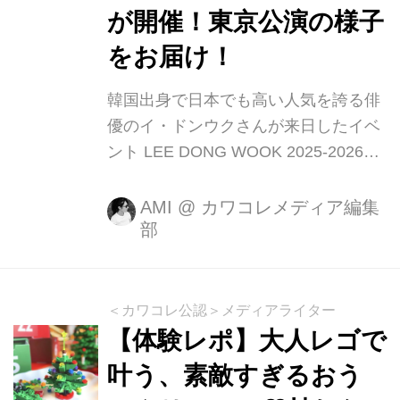
した。
が開催！東京公演の様子
をお届け！
韓国出身で日本でも高い人気を誇る俳
優のイ・ドンウクさんが来日したイベ
ント LEE DONG WOOK 2025-2026
FANMEETING TOUR「MY SWEET
HOME」in OSAKA/TOKYO が2月12
AMI
@
カワコレメディア編集
部
日、14日に開催となりました。今回は
14日に行われた東京公演の様子をお届
けします。 LEE DONG WOOK 2025-
2026 FANMEETING TOUR「MY
＜カワコレ公認＞メディアライター
SWEET HOME」 今回実施された公演
【体験レポ】大人レゴで
はイ・ドンウクさんが⽇本のファンと
叶う、素敵すぎるおう
直接交流するファンミーティングとし