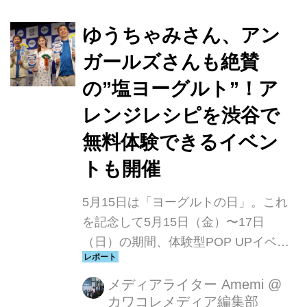
ゆうちゃみさん、アン
ガールズさんも絶賛
の”塩ヨーグルト”！ア
レンジレシピを渋谷で
無料体験できるイベン
トも開催
5月15日は「ヨーグルトの日」。これ
を記念して5月15日（金）〜17日
（日）の期間、体験型POP UPイベン
ト「塩で広がる簡単アレンジ ひと皿で
満足できるヨーグルトへ。」を、
メディアライター Amemi
@
カワコレメディア編集部
ZeroBase 渋谷にて開催。これに先立