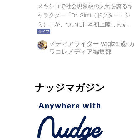
メキシコで社会現象級の人気を誇るキ
ャラクター「Dr. Simi（ドクター・シ
ミ）」が、ついに日本初上陸します。
2026年4月10日（金）〜5月10日
（日）の1か月間、渋谷・ZeroBase渋
メディアライター yagiza
@
カ
ワコレメディア編集部
谷にて体験型POPUP「Dr. Simi
TOKYO」が開催されます。メキシコ
では“国民的アイコン”として知られ、
ラテンアメリカやアメリカでも絶大な
ナッジマガジン
支持を集めるDr. Simi。その人気は、
街中の巨大ぬいぐるみ、ライブ会場で
の“投げシミ”、アーティストとのコラ
ボなど、まさに社会現象レベル。そん
なDr. Simiが、日本のキャラクター文
化へのリスペクトを込めて、ついに東