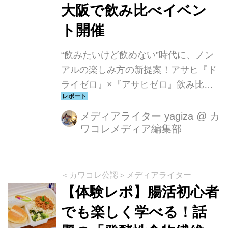
大阪で飲み比べイベン
ト開催
“飲みたいけど飲めない”時代に、ノン
アルの楽しみ方の新提案！アサヒ『ド
ライゼロ』×『アサヒゼロ』飲み比べ
イベントが6月スタート！ アサヒビー
ルが行った「お酒と仕事の両立」に関
メディアライター yagiza
@
カ
ワコレメディア編集部
する調査では、働く人たちのリアルな
悩みが浮き彫りになりました。
＜カワコレ公認＞メディアライター
【体験レポ】腸活初心者
でも楽しく学べる！話