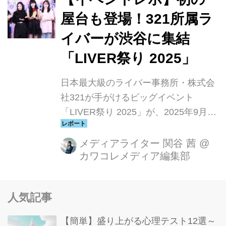
屋台も登場！321所属ラ
イバーが渋谷に集結
「LIVER祭り 2025」
日本最大級のライバー事務所・株式会
社321が手がけるビッグイベント
「LIVER祭り 2025」が、2025年9月27
日（土）に渋谷ストリームホールで開
催！今年で5周年を迎えた本イベント
メディアライター 関谷 茜
@
カワコレメディア編集部
には、約1万人の所属ライバーの中か
ら人気ライバーが集結。歌やゲーム、
ファッションショーなど、個性あふれ
人気記事
るパフォーマンスで観客を魅了しまし
た。MCは321ファウンダーの菅本裕子
【簡単】盛り上がる心理テスト12選～