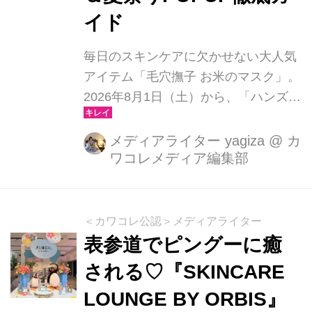
イド
毎日のスキンケアに欠かせない大人気
アイテム「毛穴撫子 お米のマスク」。
2026年8月1日（土）から、「ハンズ創
業50周年」と「お米のマスク発売10周
年」を祝したスペシャルな周年コラボ
メディアライター yagiza
@
カ
ワコレメディア編集部
企画がスタートします。数量限定の特
別セットやハンズ新宿店で開催される
体験型POPUPなど、今しか楽しめな
いコンテンツが盛りだくさん。いつも
＜カワコレ公認＞メディアライター
使っている方も、気になっていた方
表参道でピングーに癒
も、自分のお肌をアップデートする絶
される♡『SKINCARE
好のチャンスです。本記事では、注目
LOUNGE BY ORBIS』
のコラボ内容と見逃せないポイントを