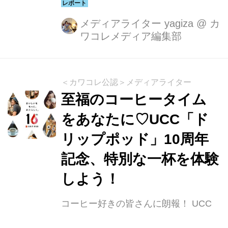
のクロックス™が主催するカスタマイ
ズイベント「PLAY! JIBBITZ™︎」が、
メディアライター yagiza
@
カ
ワコレメディア編集部
2025年4月4日〜6日の3日間限定で、
渋谷スクランブルスクエア1階「アー
バン・コア スペース」にて開催されま
す！このイベントでは、なんと約300
＜カワコレ公認＞メディアライター
種類のジビッツ™ チャームからお気に
至福のコーヒータイム
入りを自由に組み合わせて、自分だけ
をあなたに♡UCC「ド
のオリジナルクロックスを完成させる
リップポッド」10周年
ことができちゃうんです♡
記念、特別な一杯を体験
しよう！
コーヒー好きの皆さんに朗報！ UCC
のカプセル式ドリップコーヒーシステ