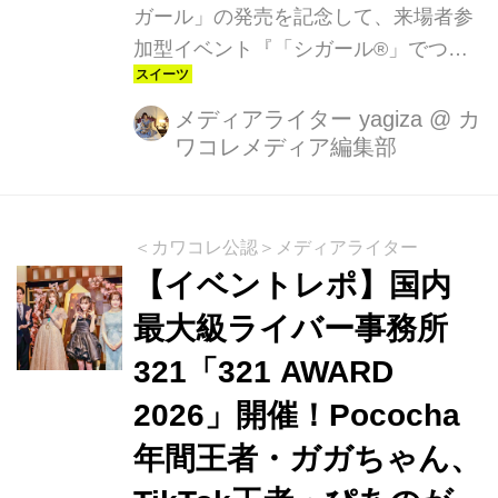
ガール」の発売を記念して、来場者参
加型イベント『「シガール®」でつな
ぐ、やさしい灯（ともしび）のメッセ
ージ展』 が2026年3月25日（水）〜29
メディアライター yagiza
@
カ
ワコレメディア編集部
日（日）の5日間、KITTE丸の内で開催
されます。“光をまとう新しいシガー
ル”をテーマに、贈り物に込める想い
や、誰かに届けたい言葉が会場いっぱ
＜カワコレ公認＞メディアライター
いに広がっていく、あたたかな体験型
【イベントレポ】国内
イベントです。
最大級ライバー事務所
321「321 AWARD
2026」開催！Pococha
年間王者・ガガちゃん、