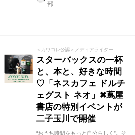
部
2026」に登場。プリマハムのウインナ
ー「香薫」を使ったネタや、最近メロ
メロになったエピソードなどを披露し
ました。今回はそのイベントの様子を
紹介していきます。 香薫で地球人をメ
ロメロにする大作戦2026 今回プリマ
＜カワコレ公認＞メディアライター
ハムが開催したイベント「香薫で地球
スターバックスの一杯
人をメロメロにする大作戦2026」は、
と、本と、好きな時間
日頃ウインナーの香薫を購入している
♡「ネスカフェ ドルチ
方や、プリマハムのキャラクター「ソ
ップリン」のファンの方などを招待し
ェグスト ネオ」✖蔦屋
て行われました。 トレンディエンジェ
書店の特別イベントが
ル...
二子玉川で開催
“おうち時間をもっと自分らしく”。そ