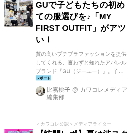
GUで子どもたちの初め
ての服選びを♪「MY
FIRST OUTFIT」がアツ
い！
質の高いプチプラファッションを提供
してくれる、言わずと知れたアパレル
ブランド『GU（ジーユー）』。⼦ど
もたちに初めての服選び体験を提供す
る、特別なイベントを開催しているこ
比嘉桃子
@
カワコレメディア
編集部
とをご存知でしょうか。今回はそんな
「MY FIRST OUTFIT」を特別に取材
させていただいたので、イベントの流
れやメリットをご紹介します。 「MY
＜カワコレ公認＞メディアライター
FIRST OUTFIT」とは 「MY FIRST