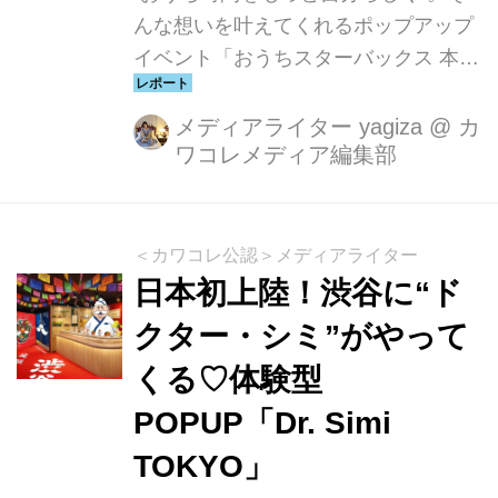
んな想いを叶えてくれるポップアップ
イベント「おうちスターバックス 本
と、コーヒーと、好きな時間がある生
活」 が、二子玉川 蔦屋家電でスター
メディアライター yagiza
@
カ
ワコレメディア編集部
トしました。ネスレ日本のカプセル式
コーヒーシステム「ネスカフェ ドルチ
ェグスト ネオ」で楽しむスターバック
スの一杯と、蔦屋書店コンシェルジュ
＜カワコレ公認＞メディアライター
による選書を掛け合わせた“本とコーヒ
日本初上陸！渋谷に“ド
ーのある暮らし”を提案するイベントで
クター・シミ”がやって
す。
くる♡体験型
POPUP「Dr. Simi
TOKYO」