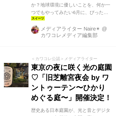
か？地球環境に優しいことを、何か一
つでもやってみたい6月に、ぴったり
な新商品が、クリスピー・クリーム・
ドーナツから発売されます♬
メディアライター Naire✴︎
@
カワコレメディア編集部
＜カワコレ公認＞メディアライター
東京の夜に咲く光の庭園
♡「旧芝離宮夜会 by ワ
ントゥーテン〜ひかり
めぐる庭〜」開催決定！
歴史ある日本庭園が、光と音とデジタ