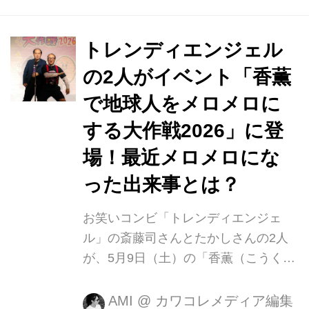
トレンディエンジェル
の2人がイベント「香薫
で地球人をメロメロに
する大作戦2026」に登
場！最近メロメロにな
った出来事とは？
お笑いコンビ「トレンディエンジェ
ル」の斎藤司さんとたかしさんの2人
が、5月9日（土）の「香薫（こうく
ん） の日」 に行われたイベント「香
薫で地球人をメロメロにする大作戦
AMI
@
カワコレメディア編集