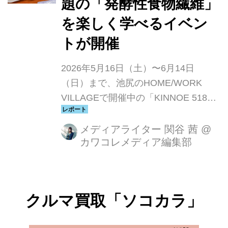
題の「発酵性食物繊維」
を楽しく学べるイベン
トが開催
2026年5月16日（土）〜6月14日
（日）まで、池尻のHOME/WORK
VILLAGEで開催中の「KINNOE 518フ
ェス」。その中でも注目を集めている
体験型イベント「集まれ！腸学1年
メディアライター 関谷 茜
@
カワコレメディア編集部
生」に参加してきました。発酵性食物
繊維について学びながら、腸活給食も
楽しめる内容で、腸活初心者でも気軽
に参加しやすいイベントでした。
クルマ買取「ソコカラ」