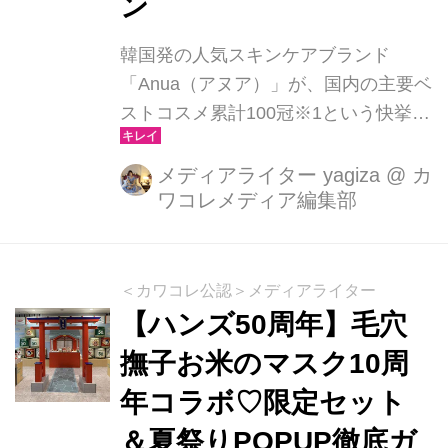
ン
韓国発の人気スキンケアブランド
「Anua（アヌア）」が、国内の主要ベ
ストコスメ累計100冠※1という快挙を
達成しました。なかでもSNSで「水光
肌になれる」「ハリ感がすごい」と空
メディアライター yagiza
@
カ
ワコレメディア編集部
前のブームを巻き起こしている
『PDRNヒアルロン酸カプセル100セ
ラム』は、単体でなんと19冠を獲得。
今回は、多くの美容好きを魅了してや
＜カワコレ公認＞メディアライター
まないアヌアの魅力と、殿堂入りコス
【ハンズ50周年】毛穴
メたちの実力をたっぷりとお届けしま
撫子お米のマスク10周
す！
年コラボ♡限定セット
＆夏祭りPOPUP徹底ガ