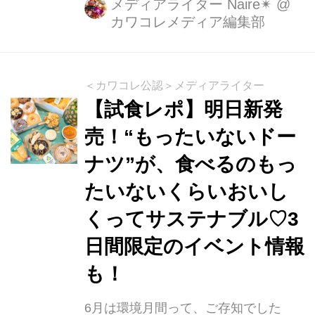
靴の中敷きで改善するかも?!感動のイ
メディアライター Naire✴︎
@
カワコレメディア編集部
ンソール体験を試してみました。
＜カワコレ公認＞メディアライター
【試食レポ】明日新発
売！“もったいないドー
ナツ”が、食べるのもっ
たいないくらいおいし
くってサステナブル♡3
日間限定のイベント情報
も！
6月は環境月間って、ご存知でした