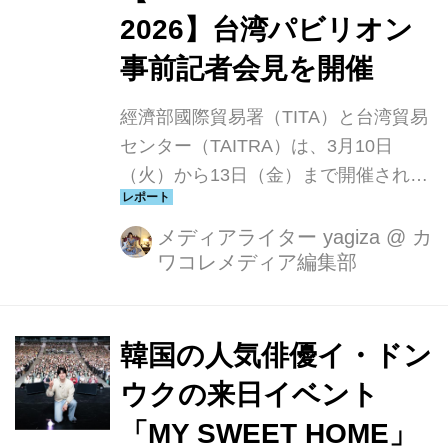
2026】台湾パビリオン
事前記者会見を開催
經濟部國際貿易署（TITA）と台湾貿易
センター（TAITRA）は、3月10日
（火）から13日（金）まで開催される
「FOODEX JAPAN 2026」における台
湾パビリオン出展に先立ち、3月9日
メディアライター yagiza
@
カ
ワコレメディア編集部
（月）に最新の台湾フードの魅力を紹
介する事前記者会見を開催しました。
台湾の“いま”を味わえる特別な場とし
て毎年注目を集める台湾パビリオン。
韓国の人気俳優イ・ドン
会場には台湾各地の特産品がずらりと
ウクの来日イベント
並び、最新の台湾フードをひと足早く
「MY SWEET HOME」
体験できる華やかなイベントとなりま