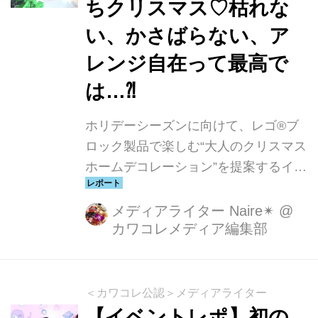
ちクリスマス♡枯れな
て実施。14⽇に東京国際フォーラムに
て行われた東京公演には、数千⼈規模
い、かさばらない、ア
のファンが来場。トーク...
レンジ自在って最高で
は…⁈
ホリデーシーズンに向けて、レゴ®ブ
ロック製品で楽しむ“大人のクリスマス
ホームデコレーション”を提案するイベ
ント「Build Your Christmas（ビルド
ユア クリスマス）」が、渋谷キャスト
メディアライター Naire✴︎
@
カワコレメディア編集部
にて期間限定で開催中！早速伺いまし
た
＜カワコレ公認＞メディアライター
【イベントレポ】初の