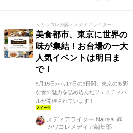
ち、タレントのアンガールズ(田中卓
志・山根良顕)さんと、ゆうちゃみさん
をゲストに迎えたイベントも開催され
＜カワコレ公認＞メディアライター
たのでレポートします。 ヨーグルトに
美食都市、東京に世界の
塩？ この期間限定イベントは明治ブル
味が集結！お台場の一大
ガリアヨーグルトを意外な組み合わせ
人気イベントは明日ま
のレシピで楽しめるもので、当日は来
場者の味覚タイプを診断する「コレス
で！
キ診断」をもとに、家庭にある食材で
手軽に作れる6種類の塩を使ったヨー
5月15日から17日の3日間、東京の多彩
グルトのアレンジレシピの試食を体...
な食の魅力を詰め込んだフェスティバ
ルが開催されています！
メディアライター Naire✴︎
@
カワコレメディア編集部