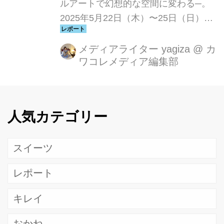
ルアートで幻想的な空間に変わる─。
2025年5月22日（木）〜25日（日）の
4日間、旧芝離宮恩賜庭園にてナイト
イベント「旧芝離宮夜会 by ワントゥ
メディアライター yagiza
@
カ
ワコレメディア編集部
ーテン〜ひかりめぐる庭〜」が開催さ
れます。京都発のクリエイティブカン
パニーワントゥーテン（1→10）が手
がけるこのイベントは、今年で7回目
人気カテゴリー
を迎える人気シリーズ。日本庭園とい
う静謐な空間に、最先端の光と音のテ
スイーツ
クノロジーが融合し、五感を刺激する
幻想的な世界が広がります。
レポート
キレイ
おかね