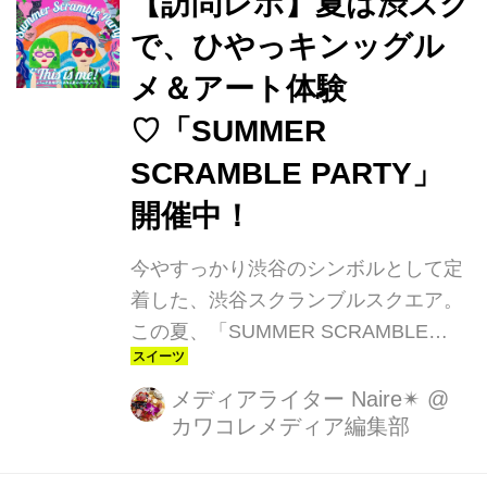
【訪問レポ】夏は渋スク
OUTFIT」とは、年⻑〜⼩学校 6 年⽣
で、ひやっキンッグル
までの子どもを対象にした、参加無料
メ＆アート体験
の体験イベント。子どもたちは保護者
から離れ、スタッフと店内を周り、自
♡「SUMMER
分で服を選ぶという体験をすることが
SCRAMBLE PARTY」
できます。 2022年に初めて開催さ
開催中！
れ、こ...
今やすっかり渋谷のシンボルとして定
着した、渋谷スクランブルスクエア。
この夏、「SUMMER SCRAMBLE
PARTY」が開催されています！話題の
「タフティング」や「Artbar Tokyo」
メディアライター Naire✴︎
@
カワコレメディア編集部
の限定体験などのコンテンツに合わせ
て、ひやっキンッグルメも堪能できま