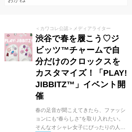
＜カワコレ公認＞メディアライター
渋谷で春を履こう♡ジ
ビッツ™チャームで自
分だけのクロックスを
カスタマイズ！「PLAY!
JIBBITZ™」イベント開
催
春の足音が聞こえてきたら、ファッシ
ョンにも“春らしさ”を取り入れたい。
そんなオシャレ女子にぴったりの人気