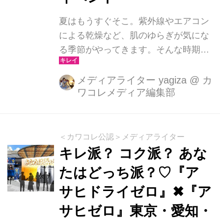
夏はもうすぐそこ。紫外線やエアコン
による乾燥など、肌のゆらぎが気にな
る季節がやってきます。そんな時期に
ぴったりな、自分史上最高の「自分ら
しさ」に出会える最旬のビューティー
メディアライター yagiza
@
カ
ワコレメディア編集部
イベントが渋谷で開催。2026年6月1日
から17日までの17日間、渋谷スクラン
ブルスクエアで開催される
『SCRAMBLE BEAUTY WEEKS』
＜カワコレ公認＞メディアライター
は、忙しい毎日の中でも効率よく、賢
キレ派？ コク派？ あな
く自分をアップデートしたい大人の女
たはどっち派？♡『ア
性が絶対に足を運ぶべきイベントで
サヒドライゼロ』✖『ア
す。
サヒゼロ』東京・愛知・