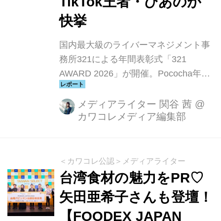
TikTok王者・ぴあのが
快挙
国内最大級のライバーマネジメント事
務所321による年間表彰式「321
AWARD 2026」が開催。Pococha年間
1位のガガちゃん、TikTok年間1位のぴ
あのがそれぞれ栄冠に輝き、会場は祝
メディアライター 関谷 茜
@
カワコレメディア編集部
福と感動に包まれました。ライバーと
リスナーの関係性が色濃く表れたイベ
ントの様子をレポートします。
＜カワコレ公認＞メディアライター
台湾食材の魅力をPR♡
矢田亜希子さんも登壇！
【FOODEX JAPAN