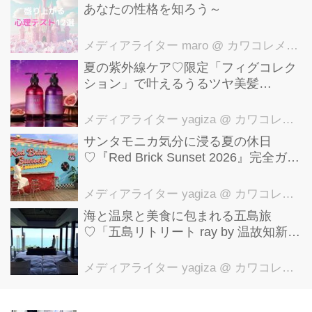
（ゆうこす）さんとタレントの大倉士
あなたの性格を知ろう～
門さん。年に一度のお祭り騒ぎに、会
場は冒頭から大盛り上がりでした！
メディアライター maro
@ カワコレメディア編集部
夏の紫外線ケア♡限定「フィグコレク
ション」で叶えるうるツヤ美髪
【YOLU】
メディアライター yagiza
@ カワコレメディア編集部
サンタモニカ気分に浸る夏の休日
♡『Red Brick Sunset 2026』完全ガイ
ド【横浜赤レンガ倉庫】
メディアライター yagiza
@ カワコレメディア編集部
海と温泉と美食に包まれる五島旅
♡「五島リトリート ray by 温故知新」
で叶える極上ご褒美ステイ
メディアライター yagiza
@ カワコレメディア編集部