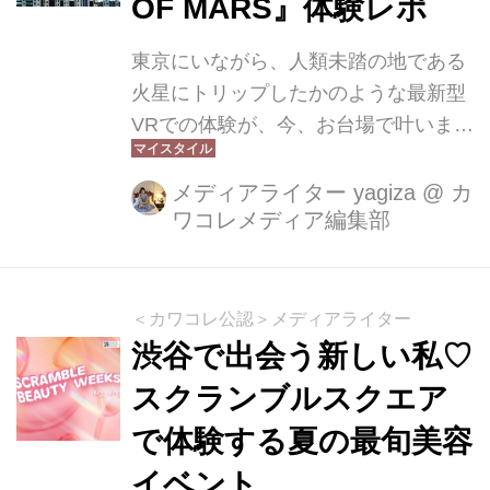
OF MARS』体験レポ
か、ここでしか体験できない可愛いコ
ンテンツが目白押しです。自分のお肌
東京にいながら、人類未踏の地である
を労りながら、ピングーたちの愛らし
火星にトリップしたかのような最新型
い世界観に癒されてみませんか？
VRでの体験が、今、お台場で叶いま
す。フジテレビの球体展望室「はちた
ま」で開催中の『THE SUNSET OF
メディアライター yagiza
@
カ
ワコレメディア編集部
MARS（ザ・サンセットオブマー
ズ）』は、最新のXR技術を駆使した次
世代型の火星探索VRイベント。ただ映
像を観るだけでなく「自らの足で火星
＜カワコレ公認＞メディアライター
を歩く」という圧倒的な没入感。お子
渋谷で出会う新しい私♡
さまも大人も一緒に家族全員で楽しめ
スクランブルスクエア
ます。最先端の惑星旅行の見どころを
で体験する夏の最旬美容
たっぷりとお届けします。
イベント