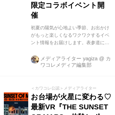
わかりやすくご紹介します！
限定コラボイベント開
催
初夏の陽気が心地よい季節、お出かけ
がもっと楽しくなるワクワクするイベ
ント情報をお届けします。表参道にあ
るオルビスの体験特化型施設
『SKINCARE LOUNGE BY ORBIS』
メディアライター yagiza
@
カ
ワコレメディア編集部
にて、世界中で愛されているペンギン
の男のコ「ピングー」との期間限定コ
ラボレーションイベント『PINGU™
WITH ORBIS』がスタートします。期
＜カワコレ公認＞メディアライター
間は6月20（土）から8月6日（木）ま
お台場が火星に変わる♡
で。オルビスのアイコン的スキンケア
最新VR『THE SUNSET
アイテムが限定デザインで登場するほ