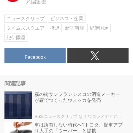
ア編集部
ニュースクリップ
ビジネス・企業
タイムズスクエア
撤退
新宿南店
紀伊国屋
紀伊國屋
Facebook
関連記事
霧の街サンフランシスコの酒造メーカー
が霧でつくったウォッカを発売
RSS ニュースクリップ
@ カワコレメディア編集部
車は所有しない時代へ?トヨタ、配車アプ
リ大手の「ウーバー」と提携