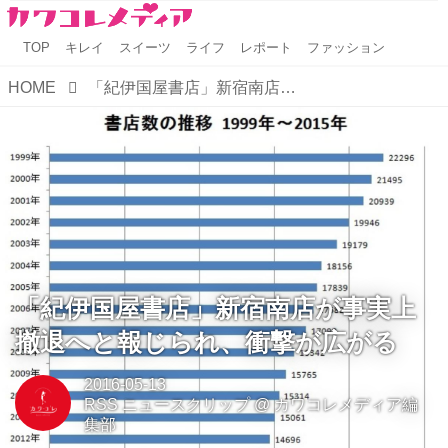
TOP
キレイ
スイーツ
ライフ
レポート
ファッション
HOME
「紀伊国屋書店」新宿南店が事実上撤退へと報じられ、衝撃が広がる
「紀伊国屋書店」新宿南店が事実上
撤退へと報じられ、衝撃が広がる
2016-05-13
RSS ニュースクリップ
@
カワコレメディア編
集部