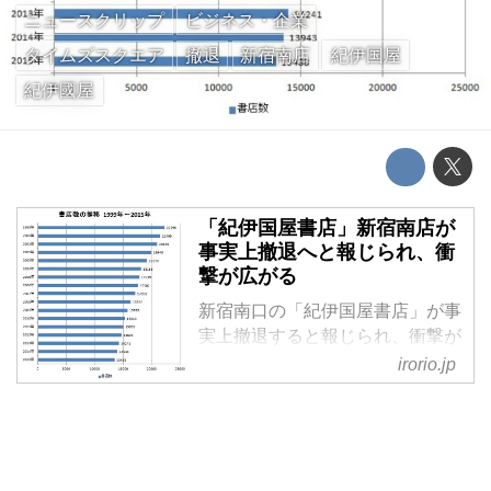
ニュースクリップ
ビジネス・企業
タイムズスクエア
撤退
新宿南店
紀伊国屋
紀伊國屋
「紀伊国屋書店」新宿南店が
事実上撤退へと報じられ、衝
撃が広がる
新宿南口の「紀伊国屋書店」が事
実上撤退すると報じられ、衝撃が
広がっている。 7月下旬をめどに
irorio.jp
売り場を大幅縮小? 朝日新聞は13
日、「紀伊国屋書店 新宿南店」
が7月をめどに事実上撤退する方
針だと報じた。 現在6フロアある
売 [...]