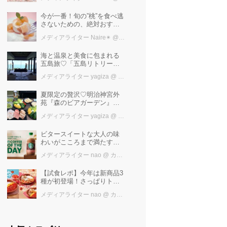
けば増量中！！
今が一番！旬の”桃”を食べ逃
さないための、絶対おすす
めピーチスイーツ５選♡
メディアライター Naire✴︎
@ カワコレメディア編集部
海と温泉と美食に包まれる
五島旅♡「五島リトリート
ray by 温故知新」で叶える
メディアライター yagiza
@ カワコレメディア編集部
極上ご褒美ステイ
夏限定の贅沢♡明治神宮外
苑『森のビアガーデン』で
日本一の「新潟産えだま
メディアライター yagiza
@ カワコレメディア編集部
め」を堪能しよう
ビタースイートな大人の味
わいがこころまで満たす
「スターバックス®
メディアライター nao
@ カワコレメディア編集部
COFFEE OF THE DAY カフ
ェモカ」新発売！
【試食レポ】今年は新商品3
種が初登場！さっぱりトマ
トで暑い季節にも楽しめる
メディアライター nao
@ カワコレメディア編集部
びっくりドンキーの「トマ
ト弾けるハンバーグ」期間
限定発売中♪