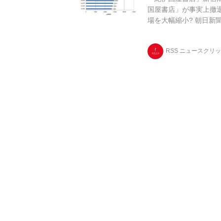
国屋書店」が事実上撤
場を大幅縮小? 朝日新
する方針だと報じた。 現在
RSS ニュースクリ