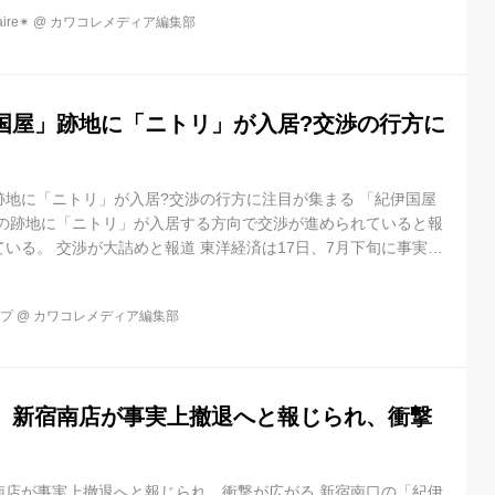
re✴︎
@
カワコレメディア編集部
国屋」跡地に「ニトリ」が入居?交渉の行方に
跡地に「ニトリ」が入居?交渉の行方に注目が集まる 「紀伊国屋
後の跡地に「ニトリ」が入居する方向で交渉が進められていると報
いる。 交渉が大詰めと報道 東洋経済は17日、7月下旬に事実上
新宿南店」跡地に、家具 [...]
ップ
@
カワコレメディア編集部
」新宿南店が事実上撤退へと報じられ、衝撃
南店が事実上撤退へと報じられ、衝撃が広がる 新宿南口の「紀伊