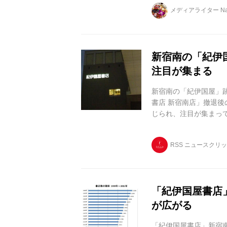
メディアライター Nai
新宿南の「紀伊
注目が集まる
新宿南の「紀伊国屋」
書店 新宿南店」撤退
じられ、注目が集まって
撤退する「紀伊国屋書店 
RSS ニュースクリ
「紀伊国屋書店
が広がる
「紀伊国屋書店」新宿