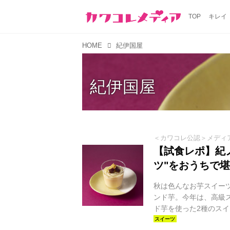
TOP
キレイ
HOME
紀伊国屋
紀伊国屋
＜カワコレ公認＞メディ
【試食レポ】紀
ツ"をおうちで
秋は色んなお芋スイー
ンド芋。今年は、高級
ド芋を使った2種のス