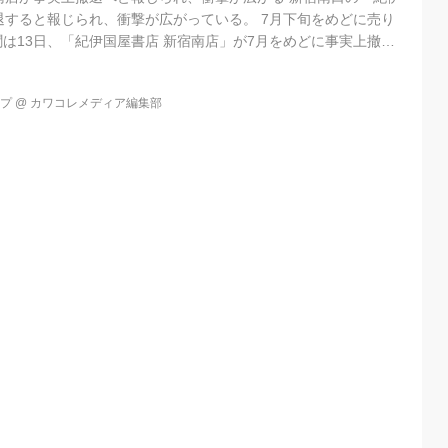
退すると報じられ、衝撃が広がっている。 7月下旬をめどに売り
聞は13日、「紀伊国屋書店 新宿南店」が7月をめどに事実上撤退
6フロアある売 [...]
ップ
@
カワコレメディア編集部