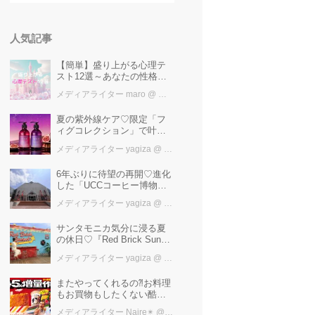
人気記事
【簡単】盛り上がる心理テ
スト12選～あなたの性格を
知ろう～
メディアライター maro
@ カワコレメディア編集部
夏の紫外線ケア♡限定「フ
ィグコレクション」で叶え
るうるツヤ美髪【YOLU】
メディアライター yagiza
@ カワコレメディア編集部
6年ぶりに待望の再開♡進化
した「UCCコーヒー博物
館」はまるで“コーヒーのテ
メディアライター yagiza
@ カワコレメディア編集部
ーマパーク”！館内展示の全
貌を公開
サンタモニカ気分に浸る夏
の休日♡『Red Brick Sunset
2026』完全ガイド【横浜赤
メディアライター yagiza
@ カワコレメディア編集部
レンガ倉庫】
またやってくれるの⁈お料理
もお買物もしたくない酷暑
に、とりあえずファミマ行
メディアライター Naire✴︎
@ カワコレメディア編集部