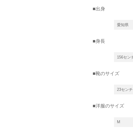
■出身
愛知県
■身長
156セン
■靴のサイズ
23センチ
■洋服のサイズ
M