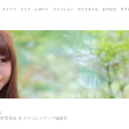
スイーツ
ライフ
レポート
ファッション
マイスタイル
おでかけ
ギフ
6
制作委員会
@
カワコレメディア編集部