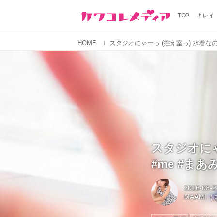
TOP
キレイ
HOME
スタジオにゃ
#me #まあみ 
2016-08-2
MAAMI