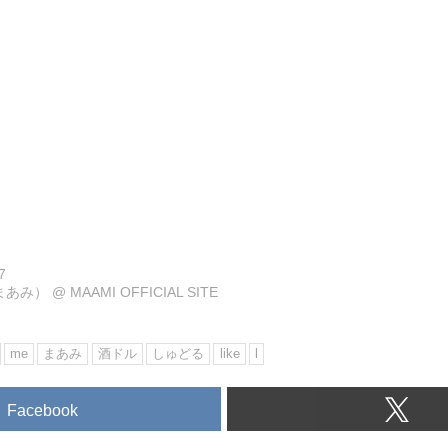
7
（まあみ）
@
MAAMI OFFICIAL SITE
me
まあみ
酒ドル
しゅどる
like
l
Facebook