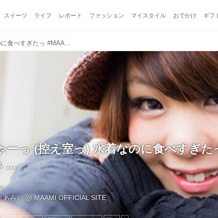
スイーツ
ライフ
レポート
ファッション
マイスタイル
おでかけ
ギフ
スタジオにゃーっ️ (控え室っ) 水着なのに食べすぎたっ #MAAMI #me #まあみ ...
ーっ️ (控え室っ) 水着なのに食べすぎたっ 
...
7
（まあみ）
@
MAAMI OFFICIAL SITE