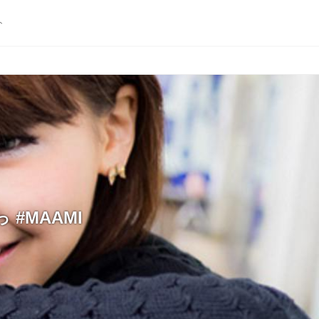
ト
#MAAMI