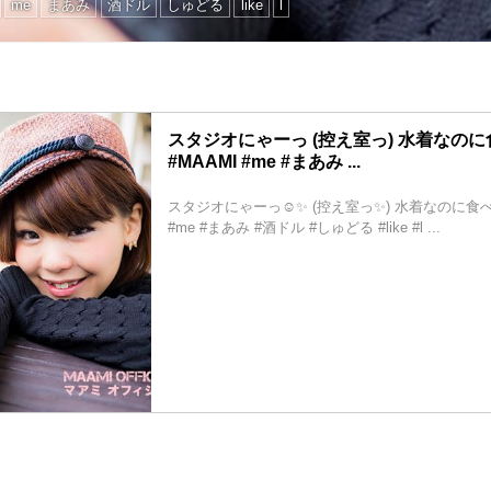
me
まあみ
酒ドル
しゅどる
like
l
スタジオにゃーっ️ (控え室っ) 水着なの
#MAAMI #me #まあみ ...
スタジオにゃーっ☺️✨ (控え室っ✨) 水着なのに食べ
#me #まあみ #酒ドル #しゅどる #like #l ...