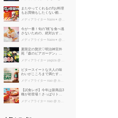
極上ご褒美ステイ
またやってくれるの⁈お料理
もお買物もしたくない酷暑
に、とりあえずファミマ行
メディアライター Naire✴︎
@ カワコレメディア編集部
けば増量中！！
今が一番！旬の”桃”を食べ逃
さないための、絶対おすす
めピーチスイーツ５選♡
メディアライター Naire✴︎
@ カワコレメディア編集部
夏限定の贅沢♡明治神宮外
苑『森のビアガーデン』で
日本一の「新潟産えだま
メディアライター yagiza
@ カワコレメディア編集部
め」を堪能しよう
ビタースイートな大人の味
わいがこころまで満たす
「スターバックス®
メディアライター nao
@ カワコレメディア編集部
COFFEE OF THE DAY カフ
ェモカ」新発売！
【試食レポ】今年は新商品3
種が初登場！さっぱりトマ
トで暑い季節にも楽しめる
メディアライター nao
@ カワコレメディア編集部
びっくりドンキーの「トマ
ト弾けるハンバーグ」期間
限定発売中♪