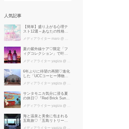
人気記事
【簡単】盛り上がる心理テ
スト12選～あなたの性格を
知ろう～
メディアライター maro
@ カワコレメディア編集部
夏の紫外線ケア♡限定「フ
ィグコレクション」で叶え
るうるツヤ美髪【YOLU】
メディアライター yagiza
@ カワコレメディア編集部
6年ぶりに待望の再開♡進化
した「UCCコーヒー博物
館」はまるで“コーヒーのテ
メディアライター yagiza
@ カワコレメディア編集部
ーマパーク”！館内展示の全
貌を公開
サンタモニカ気分に浸る夏
の休日♡『Red Brick Sunset
2026』完全ガイド【横浜赤
メディアライター yagiza
@ カワコレメディア編集部
レンガ倉庫】
海と温泉と美食に包まれる
五島旅♡「五島リトリート
ray by 温故知新」で叶える
メディアライター yagiza
@ カワコレメディア編集部