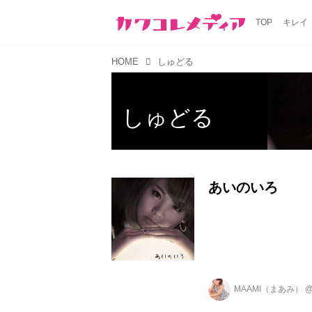
TOP
キレイ
HOME
しゅどる
しゅどる
あいのいろ
MAAMI（まあみ）