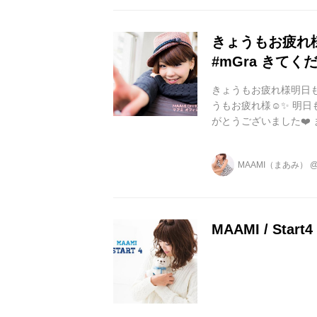
きょうもお疲れ様
#mGra きてくだ
きょうもお疲れ様️明日も素
うもお疲れ様☺️✨ 明日も
がとうございました❤️ ま
#酒ドル ...
MAAMI（まあみ）
MAAMI / Start4