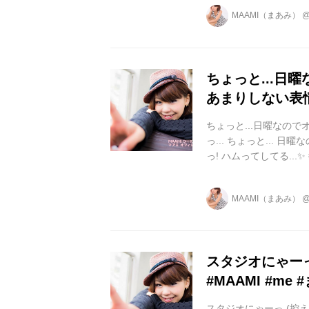
MAAMI（まあみ）
ちょっと...日
あまりしない表情
ちょっと...日曜なの
っ... ちょっと...
っ! ハムってしてる...✨ #m
#followme #fo ...
MAAMI（まあみ）
スタジオにゃーっ
#MAAMI #me #
スタジオにゃーっ️ (控え室