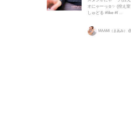
オにゃーっ☺️✨ (控え室
しゅどる #like #l ...
MAAMI（まあみ）