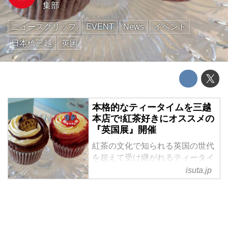
集部
ニュースクリップ
EVENT
News
イベント
日本橋三越
英国
本格的なティータイムを三越
本店で!紅茶好きにオススメの
『英国展』開催
紅茶の文化で知られる英国の世代
を超えて受け継がれるティータイ
ムが体感できる『三越 英国展』
isuta.jp
が、日本橋三越本店にて
9/14~9/19まで開催されます。
会場には、英国王室御用達ブラン
ドの商品や、エリザベス女王誕生
90周年記念のアイテムなど、英国