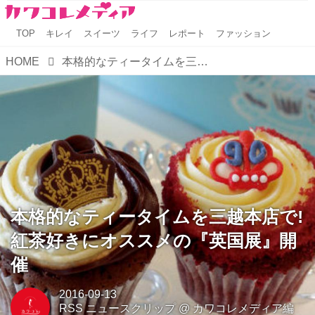
TOP
キレイ
スイーツ
ライフ
レポート
ファッション
HOME
本格的なティータイムを三越本店で!紅茶好きにオススメの『英国展』開催
本格的なティータイムを三越本店で!
紅茶好きにオススメの『英国展』開
催
2016-09-13
RSS ニュースクリップ
@
カワコレメディア編