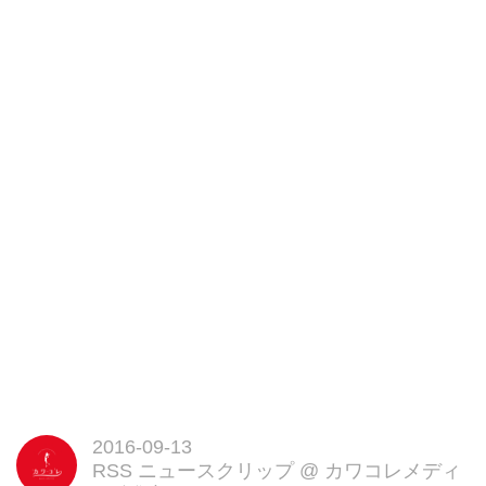
の品格を感じられる魅力的なもの
が集められ、本格的なティータイ
ムが体感できそうです。
女王生誕90周年記念のカップケー
キ
▼「ローラズ カップケーキ」
2006年、ロンドンのプリムロー
ズ・ヒルに誕生したカップケーキ
専門店。
各日20セット限定で販売されるエ
リザベス女王生誕90周年を祝した
限定カップケーキ『ロイヤルクラ
ウンカップケーキセット(2個入
り)』(1,251円)がステキです。
本格ティータイムで淑女気分が味
わえそう!
▼「ジュリス ティールーム」※
2016-09-13
イートイン
RSS ニュースクリップ
@
カワコレメディ
2008年、イギリス紅茶協会より