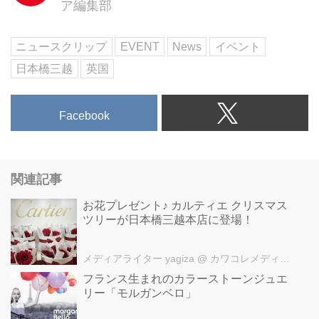
ア編集部
栄えある「トップティープレイス
賞」を受賞したコッツウォルズを
代表するティールームが登場。
ニュースクリップ
EVENT
News
イベント
宮脇樹里オーナーが研究に研究を
日本橋三越
英国
重ねてレシピを完成させたという
スコーンは、特に人気なのだと
か。
Facebook
絶品スコーンと紅茶で本格的なテ
ィータイムが過ごせそうですね。
超キュート!ロイヤルな限定ベア
▼「メリーソート」
関連記事
創業85年以上の長い歴史を誇る英
国ぬいぐるみメーカー「メリーソ
お花プレゼント♪ カルティエ クリスマス
ツリーが日本橋三越本店に登場！
ート」より、エリザベス女王生誕
90周年を記念した世界限定ベア
『チーキークイーンエリザベス
メディアライター yagiza
@ カワコレメディア編集部
II』が登場。(20点限定/50,760円)
フランス生まれのカラーストーンジュエ
華やかなベアは、贈り物としても
リー「モルガンベロ」
喜ばれそうですね。