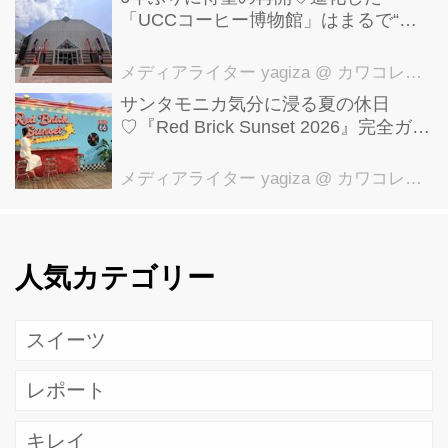
「UCCコーヒー博物館」はまるで“コ
ーヒーのテーマパーク”！館内展示の全
貌を公開
メディアライター yagiza
@ カワコレメディア編集部
サンタモニカ気分に浸る夏の休日
♡『Red Brick Sunset 2026』完全ガイ
ド【横浜赤レンガ倉庫】
メディアライター yagiza
@ カワコレメディア編集部
人気カテゴリー
スイーツ
レポート
キレイ