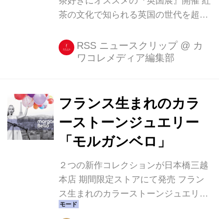
茶好きにオススメの『英国展』開催 紅
茶の文化で知られる英国の世代を超え
て受け継がれるティータイムが体感で
きる『三越 英国展』が、日本橋三越本
RSS ニュースクリップ
@
カ
ワコレメディア編集部
店にて9/14~9/19まで開催されます。
会場には、英国王室御用達ブランドの
商品や、エリザベス女王誕生90周年記
念のアイテムなど、英国の品格を感じ
フランス生まれのカラ
られる魅力的なものが集められ、本格
ーストーンジュエリー
的なティータイムが体感できそうで
「モルガンベロ」
す。 女王生誕90周年記念のカップケー
キ ▼「ローラズ カップケーキ」 2006
２つの新作コレクションが日本橋三越
年、ロンドンのプリムローズ・ヒルに
本店 期間限定ストアにて発売 フラン
誕生したカップケーキ専門店。 各日20
ス生まれのカラーストーンジュエリー
セット限定で販売されるエリザベス女
「モルガンベロ」は、２つの新作コレ
王生誕90周年を祝...