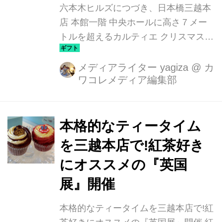
六本木ヒルズにつづき、日本橋三越本
店 本館一階 中央ホールに高さ７メー
トルを超えるカルティエ クリスマスツ
リーが登場しています。
メディアライター yagiza
@
カ
ワコレメディア編集部
本格的なティータイム
を三越本店で!紅茶好き
にオススメの『英国
展』開催
本格的なティータイムを三越本店で!紅