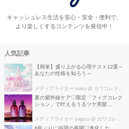
キャッシュレス生活を安心・安全・便利で、
より楽しくするコンテンツを発信中！
人気記事
【簡単】盛り上がる心理テスト12選～
あなたの性格を知ろう～
メディアライター maro
@ カワコレメディア編集部
夏の紫外線ケア♡限定「フィグコレク
ション」で叶えるうるツヤ美髪
【YOLU】
メディアライター yagiza
@ カワコレメディア編集部
6年ぶりに待望の再開♡進化した