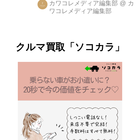
クション「Etoile Perlée（エトワー
カワコレメディア編集部
@
カ
ワコレメディア編集部
ル・ペルレ）」と「Candy Délice（キ
ャンディ・デリス）」の２コレクショ
ンを、7月8日（水）より、日本橋三越
本店（本館1階）にオープンするモル
クルマ買取「ソコカラ」
ガンベロ期間限定ストア（7月8日～14
日）にて発売。 ブランド創設以来、カ
ラーストーンの魅力を伝え続ける「モ
ルガンベロ」の思いが込められた新作
コレクション。カラーストーンの魅力
を引き立てる個性的なシェイプとコン
テンポラリーでシンプルなセッティン
グというデザイン...