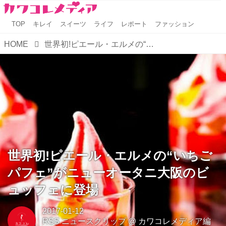
TOP
キレイ
スイーツ
ライフ
レポート
ファッション
HOME
世界初!ピエール・エルメの“いちごパフェ”がニューオータニ大阪のビュッフェに登場
世界初!ピエール・エルメの“いちご
パフェ”がニューオータニ大阪のビ
ュッフェに登場
2017-01-12
RSS ニュースクリップ
@
カワコレメディア編