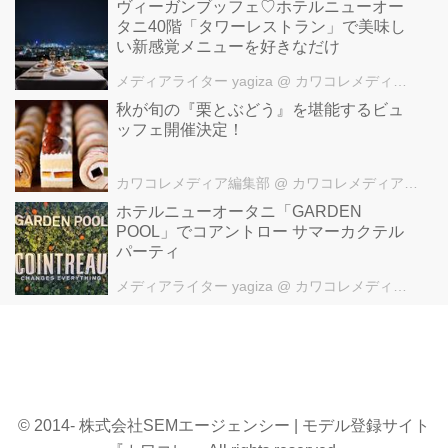
ヴィーガンブッフェ♡ホテルニューオー
いちご仕立てにアレンジしたスイ
タニ40階「タワーレストラン」で美味し
ーツが大集合。
い新感覚メニューを好きなだけ
ドレッシーでキュートなスイーツ
は、舞踏会に出席する“お姫さ
メディアライター yagiza
@ カワコレメディア編集部
ま”のように華やかで目を奪われ
秋が旬の『栗とぶどう』を堪能するビュ
ます♡
ッフェ開催決定！
さらに、あまおう、さがほのか、
ひのしずくなど、ブランドいちご
カワコレメディア編集部
@ カワコレメディア編集部
3種類が日替わりで登場するの
ホテルニューオータニ「GARDEN
で、贅沢な食べ比べも楽しめちゃ
POOL」でコアントロー サマーカクテル
います♪
パーティ
その他、ショートケーキ、ナポレ
オンパイなど、いちごスイーツに
メディアライター yagiza
@ カワコレメディア編集部
欠かせない定番ケーキはもちろ
ん、ふわふわの食感が人気のニュ
ーオータニ特製パンケーキなど、
いちごと相性抜群のスイーツ15種
以上が勢ぞろい♪
毎年予約が殺到するというのがよ
© 2014- 株式会社SEMエージェンシー | モデル登録サイト
くわかる魅力的なビュッフェです