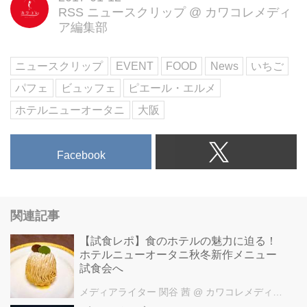
RSS ニュースクリップ
@
カワコレメディ
ごパフェ♡
ア編集部
こちらが、世界で初めてお目見え
するというピエール・エルメのい
ちごパフェ「ソフトクリーム セ
ニュースクリップ
EVENT
FOOD
News
いちご
レスト」。
パフェ
ビュッフェ
ピエール・エルメ
いちごとルバーブのコンフィチュ
ールをグラスの底に敷きつめ、い
ホテルニューオータニ
大阪
ちごのソフトクリームを絞り、フ
レッシュいちごとソース、パッシ
ョンシードソースをかけて仕上げ
Facebook
た目にも鮮やかなパフェ。
甘酸っぱいハーモニーが楽しめそ
う♡
関連記事
新作のテーマは「いちごの舞踏
会」
【試食レポ】食のホテルの魅力に迫る！
ビュッフェには「いちごの舞踏
ホテルニューオータニ秋冬新作メニュー
会」をテーマに、フィナンシェ、
試食会へ
ブリュレ、キュートなカップケー
メディアライター 関谷 茜
@ カワコレメディア編集部
キなど、ヨーロッパの伝統菓子を