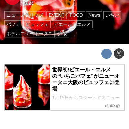
集部
ニュースクリップ
EVENT
FOOD
News
いちご
パフェ
ビュッフェ
ピエール・エルメ
ホテルニューオータニ
大阪
世界初!ピエール・エルメ
の“いちごパフェ”がニューオ
ータニ大阪のビュッフェに登
場
1月15日からスタートするニュー
オータニ大阪の超人気ビュッフェ
isuta.jp
「ホテルでいちご狩り」に、ピエ
ール・エルメの世界初となる“い
ちごパフェ”が仲間入りすること