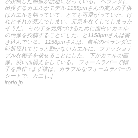
が投稿した画像が話題になっている。 ベランダに
出没するカエルがモデル 1158pmさんの友人の子供
はカエルを飼っていて、とても可愛がっていた。け
れどそれが死んでしまい、元気をなくしてしまった
そうだ。 その子を元気づけるために面白いカエル
の画像を投稿することにした、と1158pmさんは書
き込んでいる。 1158pmさんは、自宅のベランダに
時折現れてじっと動かないカエルに、ファッショナ
ブルな帽子を被せることにした。 下がカエルの画
像。渋い面構えをしている。 フォームラバーで帽
子を自作 ↑まず彼は、カラフルなフォームラバーの
シートで、カエ [...]
irorio.jp