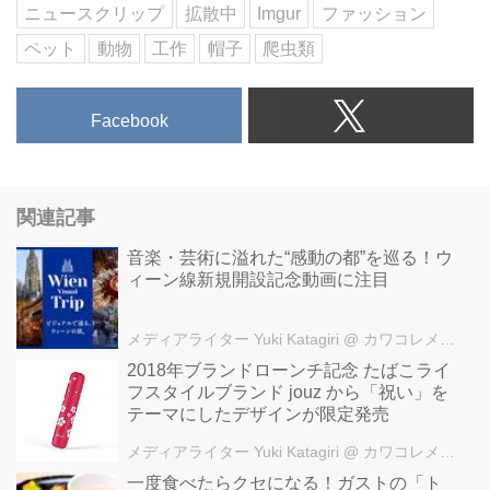
ニュースクリップ
拡散中
Imgur
ファッション
ペット
動物
工作
帽子
爬虫類
Facebook
関連記事
音楽・芸術に溢れた“感動の都”を巡る！ウ
ィーン線新規開設記念動画に注目
メディアライター Yuki Katagiri
@ カワコレメディア編集部
2018年ブランドローンチ記念 たばこライ
フスタイルブランド jouz から「祝い」を
テーマにしたデザインが限定発売
メディアライター Yuki Katagiri
@ カワコレメディア編集部
一度食べたらクセになる！ガストの「ト