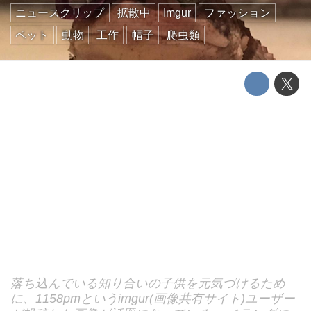
ニュースクリップ
拡散中
Imgur
ファッション
ペット
動物
工作
帽子
爬虫類
落ち込んでいる知り合いの子供を元気づけるため
に、1158pmというimgur(画像共有サイト)ユーザー