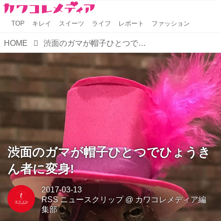
TOP
キレイ
スイーツ
ライフ
レポート
ファッション
HOME
渋面のガマが帽子ひとつでひょうきん者に変身!
渋面のガマが帽子ひとつでひょうき
ん者に変身!
2017-03-13
RSS ニュースクリップ
@
カワコレメディア編
集部