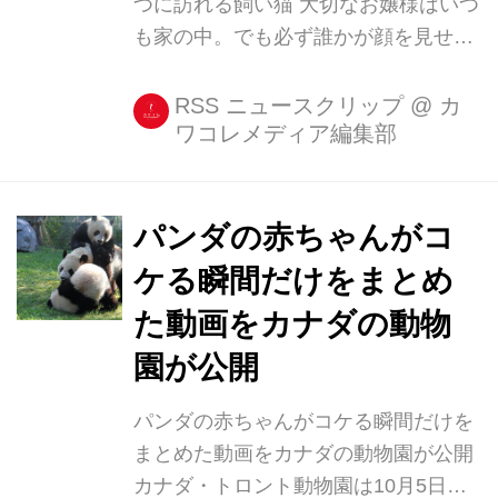
つに訪れる飼い猫 大切なお嬢様はいつ
戦したのが、ヨガ。 ご存じの通りヨガ
も家の中。でも必ず誰かが顔を見せに
にはいくつものポーズがあるが、シー
やって来る。いつか私をここから出し
クレットちゃんはどれも見事にこ...
て...。 そんな箱入り娘気分を味わって
RSS ニュースクリップ
@
カ
ワコレメディア編集部
いるかどうかは知らないが、入れ代わ
り立ち代わりなじみの野生動物から、
窓越しに挨拶を受けるニャンコをご紹
介しよう。 米ワイオミング州に住む
パンダの赤ちゃんがコ
Imgurユーザー、ctrlaltmeさんの愛猫
ケる瞬間だけをまとめ
「ソチ」である。 サイベリアンフォレ
た動画をカナダの動物
ストキャットの「オス」だそう。 この
ソチを訪ねて、しょっちゅう野生動物
園が公開
が挨拶に訪れるのだ。 ある時はリス
パンダの赤ちゃんがコケる瞬間だけを
が。 ソチも前足を伸ばしてご挨拶。
まとめた動画をカナダの動物園が公開
またある時は大きなシカが。 しばし視
カナダ・トロント動物園は10月5日、
線を合わせ、互いに挨...