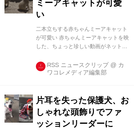
ミーアキャットが可愛
影響で通勤時間帯のJR中央線快速電車
い
にも遅れが発生。午前10時現在も、青
梅線と中央線快速には「シカと衝突の
二本立ちする赤ちゃんミーアキャット
影響」という理由で遅延情報が出てい
が可愛い 赤ちゃんミーアキャットを映
る。 ネット上には「東京なのに...」と
した、ちょっと珍しい動画がネットで
驚く声 この事故はネット上で話題に。
公開された。 シドニーの動物園で オ
「東京なのに!...
ーストラリア・シドニーのシンバイオ
RSS ニュースクリップ
@
カ
ワコレメディア編集部
野生動物公園で撮影されたその動画に
映っているのは、8月31日に生まれた3
匹のミーアキャットの赤ちゃん。 まだ
名前がつけられていないが、父親は
片耳を失った保護犬、お
Penfold、母親はAyaという、動物園で
しゃれな頭飾りでファ
人気のミーアキャット夫妻だ。 3匹の
ッションリーダーに
赤ちゃんは体重は約25グラムしかな
い。体長は8センチ。手のひらに入っ