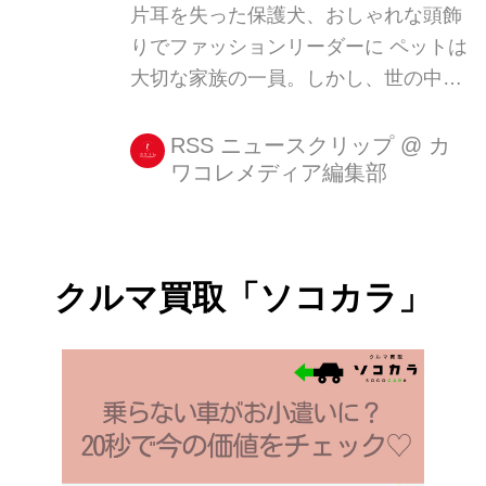
片耳を失った保護犬、おしゃれな頭飾
てしまう大きさだ。 シインバイオ野生
りでファッションリーダーに ペットは
動物公園が10月5日に、3匹の動画を
大切な家族の一員。しかし、世の中に
Facebookに投稿したところ、その愛ら
は飼い犬や猫を平気で傷つける、心な
しさに魅了された人...
い人たちが存在します。 いちばん愛し
RSS ニュースクリップ
@
カ
ワコレメディア編集部
てほしい人からひどい仕打ちを受けた
彼らの痛みは計り知れません。 虐待さ
れ捨てられた犬 ピットブルのメス・ア
ビゲイルが保護されたのは、マイアミ
クルマ買取「ソコカラ」
の街をふらふらと徘徊していたとき。
片方の耳がなく頭部に深い傷を負った
アビゲイルは、げっそりとやせ細って
いました。 体には皮膚を何層も剥がさ
れたような深い傷が数か所あり、傷の
状態から判断すると、アメリカでは違