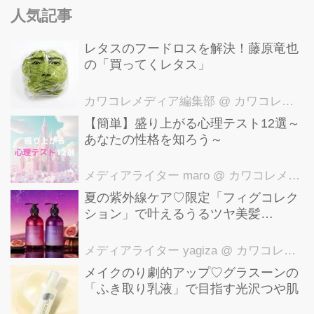
人気記事
アメリとカヌレがよくやる寝方。 木曜
日ほっこり補給して頑張ろう ねこ休み
レタスのフードロスを解決！藤原竜也
展in名古屋まであと8日
の「買ってくレタス」
pic.twitter.com/cssqt7DGKm — アメカ
ヌちゃんとそらたんねこ休み展
カワコレメディア編集部
@ カワコレメディア編集部
(@SoraAmeCane) 2017年9月20日 映
【簡単】盛り上がる心理テスト12選～
あなたの性格を知ろう～
像には、左からアメリちゃんとカヌレ
くんの...
メディアライター maro
@ カワコレメディア編集部
夏の紫外線ケア♡限定「フィグコレク
ション」で叶えるうるツヤ美髪
【YOLU】
メディアライター yagiza
@ カワコレメディア編集部
メイクのり劇的アップ♡グラスーンの
「ふき取り乳液」で目指す光沢つや肌