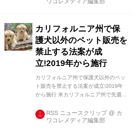
ワコレメディア編集部
(@nomuka53812222)は10月14日、暖
かい場所でウトウトと眠る子猫の姿を
写した動画をTwitterに投稿しました。
どこからか迷い猫がやって来ました。
カリフォルニア州で保
ごはんを食べて暖かいところでウトウ
護犬以外のペット販売を
トし始めたのであわてて動画を撮りま
禁止する法案が成
した。 pic.twitter.com/KVuosP09Y3 —
nomuka (@nomuka53812222) 2017年
立!2019年から施行
10月14日 子猫は迷い猫で、義理のお
カリフォルニア州で保護犬以外のペッ
姉さんの...
ト販売を禁止する法案が成立!2019年
から施行 米カリフォルニア州で先週
末、商用に大量生産された犬や猫など
をペットショップで販売することを禁
RSS ニュースクリップ
@
カ
ワコレメディア編集部
止する法案が成立しました。 この法案
は「パピーミル(子犬工場)」と呼ばれ