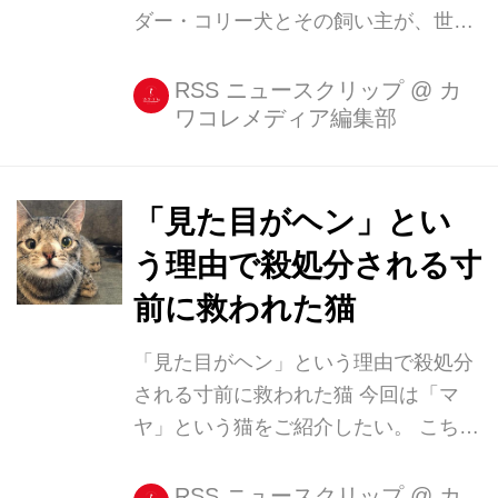
わしたものが......。 みかんちゃん...
ダー・コリー犬とその飼い主が、世界
記録更新のためにオーストラリアの公
園に集まった。 ボーダー・コリーの会
RSS ニュースクリップ
@
カ
ワコレメディア編集部
が主催したイベント イベントは9月23
日、ボーダー・コリーの飼い主が組織
する南オーストラリアのグループ
「The Border Collie Owners of South
「見た目がヘン」とい
Australia」が開催した。 534匹のボー
う理由で殺処分される寸
ダー・コリーが、南オーストラリア州
前に救われた猫
アデレードのWillaston Oval公園に集
合。これまでボーダー・コリーが1カ
「見た目がヘン」という理由で殺処分
所に集まった記録としては、2013年の
される寸前に救われた猫 今回は「マ
503匹が最高記録とされている。ちな
ヤ」という猫をご紹介したい。 こちら
みに、...
のニャンコである。 Maya the Catさん
(@meetmayacat)がシェアした投稿 –
RSS ニュースクリップ
@
カ