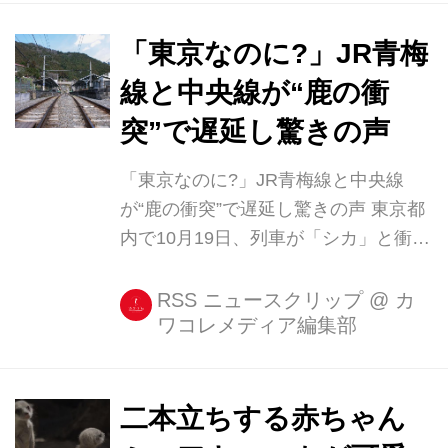
る劣悪な環境で子犬を生産する、悪質
なブリーダーを排除するために立案さ
「東京なのに?」JR青梅
れたもの。 今年2月に議会に提出され
線と中央線が“鹿の衝
た法案にジェリー・ブラウン州知事が
突”で遅延し驚きの声
署名し、2019年1月1日より正式に施行
されることが決定しました。 ペットの
「東京なのに?」JR青梅線と中央線
殺処分をなくそう いま世界中で設備の
が“鹿の衝突”で遅延し驚きの声 東京都
収容限界を超える頭数や不衛生な環境
内で10月19日、列車が「シカ」と衝突
でペットを飼育・生産し、高額で子犬
して遅れるトラブルが発生した。 JR
たちを取引する悪質な商業ブリー...
青梅線が鹿の衝突で遅延 JR東日本は
RSS ニュースクリップ
@
カ
ワコレメディア編集部
19日午前6時43分に、東京都青梅(おう
め)市の「軍畑(いくさばた)~沢井駅」
間で列車がシカと衝突した影響で、青
梅線の青梅~立川間の上り線の一部列
二本立ちする赤ちゃん
車に遅れが出ていると発表した。 この