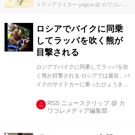
メディアライター yagiza
@ カワコレメディア編集部
ロシアでバイクに同乗
してラッパを吹く熊が
目撃される
ロシアでバイクに同乗してラッパを吹
く熊が目撃される ロシアでは最近、バ
イクのサイドカーに乗ったひょうきん
な熊が人々を驚かせている。 バイクの
サイドカーに乗った熊 9月20日にNiks
RSS ニュースクリップ
@
カ
ワコレメディア編集部
Leomenkoという人がYouTubeに投稿
したビデオ。 そこに映っているのは、
バイクのサイドカーに行儀良く座った