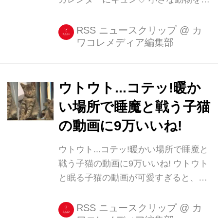
愛がっている男性はなぜかキュートに
見えるものです。 それがマッチョなイ
RSS ニュースクリップ
@
カ
ワコレメディア編集部
ケメンなら言うことなし!
#AustFirefightersCalendarさん
(@australianfirefighterscalendar)がシ
ェアした投稿 - 2017 9月 21 2:05午後
ウトウト...コテッ!暖か
PDT ・動物とイケメンと筋肉美がトリ
い場所で睡魔と戦う子猫
プルコラボ! オーストラリアで発売さ
の動画に9万いいね!
れたのは、イケメン消防士と小さな動
物たちのコラボレーションカレンダ
ウトウト...コテッ!暖かい場所で睡魔と
ー。 #AustFirefightersCalendarさん
戦う子猫の動画に9万いいね! ウトウト
(@austr...
と眠る子猫の動画が可愛すぎると、
Twitterで話題になっています。 ウトウ
トと眠る子猫動画 nomukaさん
RSS ニュースクリップ
@
カ