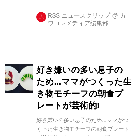
ジャイアントパンダの赤ちゃんが転ぶ
シーンばかりを集めた2分44秒の動画
RSS ニュースクリップ
@
カ
ワコレメディア編集部
を公開した。 すってんコロリンとコケ
る愛らしいパンダの姿が人気を集め、
現在までに43万回以上再生されてい
る。 カナダで初めて生まれた赤ちゃん
パンダ 映像に写っているのは、カナダ
で初めて生まれた赤ちゃんパンダだ。
好き嫌いの多い息子の
公開された5日は、ちょうど2歳の誕生
ため...ママがつくった生
日だったそう。 トロント動物園の広報
き物モチーフの朝食プ
担当者は、海外メディに「カナダで最
初のジャイアントパンダの赤ちゃん
レートが芸術的!
が、この24カ月、順調に成長して来た
ことを皆さんにお見せしたくて、今
好き嫌いの多い息子のため...ママがつ
回...
くった生き物モチーフの朝食プレート