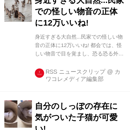
身近すぎる大自然...民家
を書き、ナイフを手に取り、最期に一
での怪しい物音の正体
服しようと、雨の中外に出てタバコに
に12万いいね!
火をつけたその時、絶望の中にわずか
な希望の光が宿ったという。 すぐ横の
身近すぎる大自然...民家での怪しい物
草むらでガサゴソと音がしたと思った
音の正体に12万いいね! 都会では、怪
ら、黒い子猫が姿を現した。 子猫は野
しい物音で目を覚まし、恐る恐る外を
良猫と見られ、無邪気にすり寄ってき
のぞいて目にするのは、泥棒くらいの
たという。 その瞬間彼は泣き崩れ...
モンだろうが、自然豊かなアラスカの
RSS ニュースクリップ
@
カ
ワコレメディア編集部
大地ではまた違った光景が見られるよ
うだ。 ある朝、何者かがデッキを走る
この地で写真家をしているティム・ニ
ュートンさんは、ある日の朝、何者か
自分のしっぽの存在に
が自宅のデッキを走り回る音で目を覚
気がついた子猫が可愛
ました。 寝床から這い出て、カーテン
い!
を開け外の様子をうかがうと、デッキ