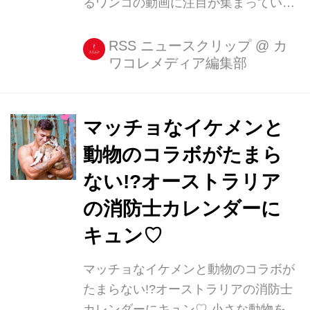
るワンコの動画に注目が集まっていま
す。 ウチの愛犬、賢いんです! ポトス
さんは10月16日、飼っているワンちゃ
RSS ニュースクリップ
@
カ
ワコレメディア編集部
んの動画をTwitterに投稿しました。 う
ちの愛犬の賢すぎる芸を見てほしい
pic.twitter.com/aUMvTKCMnd — ポト
ス (@orikopotos) 2017年10月16日 な
マッチョなイケメンと
んでも、ワンちゃんはとっても賢い芸
動物のコラボがたまら
ができるんだとか。ポトスさんがワン
ない!?オーストラリア
ちゃんに「ペロ!」と伝えると、少しだ
け舌を出すワンちゃん。 うちの愛犬の
の消防士カレンダーに
賢すぎる芸を見てほしい
キュン♡
pic.twitter.com/aUMvTKCMnd...
マッチョなイケメンと動物のコラボが
たまらない!?オーストラリアの消防士
カレンダーにキュン♡ 小さな動物を可