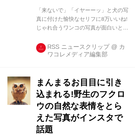
く悲しげなその音は多くの人を惹きつ
「来ないで」「イヤーーッ」と犬の写
けている。だが、送られてきたビデオ
真に付けた愉快なセリフに8万いいね!
クリップに映っている猫ほど、彼の演
じゃれ合うワンコの写真が面白いと、
奏を愛しているファン...
Twitterで話題になっています。 ワンコ
の写真にセリフを... がくこさん
RSS ニュースクリップ
@
カ
ワコレメディア編集部
(@vloc_ol)が9月19日に投稿した写真
には、何やら叫んでいる愛犬のこてつ
ちゃんの姿が。 やめて...来ないで
っ...... イヤーーーッッ
まんまるお目目に引き
pic.twitter.com/NSKC6bY3ia — がくこ
込まれる!野生のフクロ
(@vloc_ol) 2017年9月19日 がくこさん
ウの自然な表情をとら
によると、散歩から戻った2匹は敷地
内でゴロゴロと転がりながら、リラッ
えた写真がインスタで
クスしていたそうです。 その様子を撮
話題
影したところ、叫んでいるようなこて