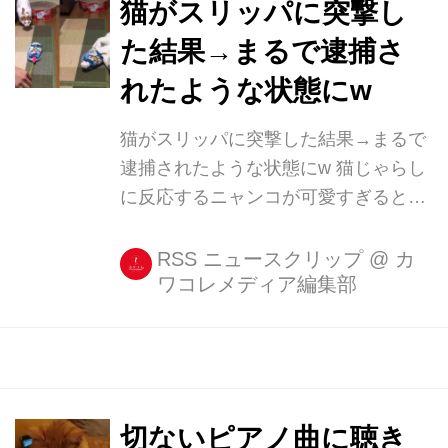
大熊だ。ビデオのタイトルは「ロシア
猫がスリッパに突撃し
の道路にいた熊(Bear in Russian
た結果→まるで逮捕さ
traffic)」となっている。 投稿者
れたような状態にw
Leomenkoさんの車が信号待ちで止ま
ると、隣にいたのは熊。 聞こえている
猫がスリッパに突撃した結果→まるで
ロシア語は、Leomenkoさんとバイク
逮捕されたような状態にw 猫じゃらし
の運転者との会話だ。 バイクの運転車
に反応するニャンコが可愛すぎると、
は、熊のことを自慢し...
Twitter上で話題になっています。 あっ
けなく逮捕されたニャンコ 動画はむぎ
RSS ニュースクリップ
@
カ
ワコレメディア編集部
さん(@mugi411)が9月17日に投稿。 あ
っけなく逮捕される
pic.twitter.com/OvpLTM0EvV — むぎ
(@mugi411) 2017年9月17日 映像に
は、猫じゃらしに反応する愛猫の「む
ぎくん」の姿が写っています。 投稿者
切ないピアノ曲に聴き