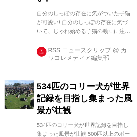
で猫のようなものを目撃。 しかし、何
自分のしっぽの存在に気がついた子猫
とも言えない違和感を覚えたティムさ
が可愛い! 自分のしっぽの存在に気づ
ん。普通の猫にしては足が大きく、耳
いて、じゃれ始める子猫の動画に注目
には短い毛が生えている。 「オオヤマ
が集まっています。 ついにこの日が...
ネコだ!」と気づいたティムさんが...
動画を投稿しているのは、みかんとじ
RSS ニュースクリップ
@
カ
ワコレメディア編集部
ろうさん(@jirosan77)。 ついに、尻尾
の存在に気づかれてしまった
pic.twitter.com/7RxDbh4CvH — みかん
と じろうさん (@jirosan77) 2017年9月
534匹のコリー犬が世界
24日 動画には、自分のしっぽの存在に
記録を目指し集まった風
気づいてしまったみかんちゃんの姿が
景が壮観
映っています。 カゴの中で遊んでいた
時、後ろを振り返ったみかんちゃん。
534匹のコリー犬が世界記録を目指し
すると、ねこじゃらしのようなふわふ
集まった風景が壮観 500匹以上のボー