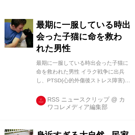
最期に一服している時出
会った子猫に命を救わ
れた男性
最期に一服している時出会った子猫に
命を救われた男性 イラク戦争に出兵
し、PTSD(心的外傷後ストレス障害)を
抱え、自ら命を絶つと決めていた男性
がいる。 その寸前に命を救ったのは1
RSS ニュースクリップ
@
カ
ワコレメディア編集部
匹の猫だった。 ジョッシュ・マリノさ
んは、イラクから帰還した後もPTSD
を患い、何もかも嫌になり、とうとう
自ら命を絶つ決意を固めていた。 遺書