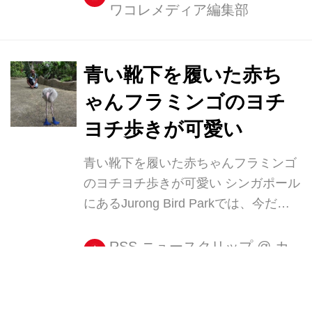
ワコレメディア編集部
「Zoo de la Fleche(ラフレシュ)」とい
う動物園があります。 1946年に開園
したラフレシュ動物園が、最初のロッ
ジを設置したのは2013年のこと。 老
青い靴下を履いた赤ち
朽化した動物園に再び客を呼び込むた
ゃんフラミンゴのヨチ
め、大々的なリニューアルを行なった
ヨチ歩きが可愛い
ところ、来場者の数は急増。 その後ロ
ッジの数も増え、今ではテーマの異な
青い靴下を履いた赤ちゃんフラミンゴ
る10種類のロッジが園内に存在するの
のヨチヨチ歩きが可愛い シンガポール
だそうです。 窓の外には動物が 動物
にあるJurong Bird Parkでは、今だけ
たちを間近で見られるスペシャルロッ
見られるかわいらしい光景がある。 生
ジは6~7名ま...
後2カ月の赤ちゃんフラミンゴ、
RSS ニュースクリップ
@
カ
ワコレメディア編集部
squishちゃんがお散歩する姿だ。
squishちゃんは卵のときに保護され、
Jurong Bird Parkで誕生したという。