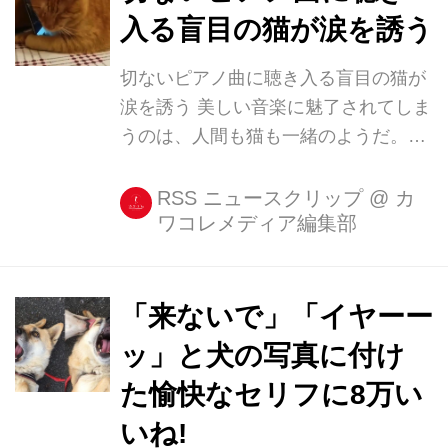
の旦那さんが、スリッパに猫じゃらし
入る盲目の猫が涙を誘う
を通して動かしていたそうです。 それ
を見ていたむぎくんが、何やら狙いを
切ないピアノ曲に聴き入る盲目の猫が
定めます。 すると、次の瞬間、猫じゃ
涙を誘う 美しい音楽に魅了されてしま
らしを目がけて勢い...
うのは、人間も猫も一緒のようだ。
IRORIOの過去記事『ピアノの演奏を
聞いて、飼い主への愛を伝えずにはい
RSS ニュースクリップ
@
カ
ワコレメディア編集部
られなくなったニャンコ』では、なぜ
か猫をうっとりさせてしまうピアニス
ト、Sarper Dumanさんを紹介した
が、最近そのSarperさんのもとに、あ
「来ないで」「イヤーー
るビデオクリップが送られてきたとい
ッ」と犬の写真に付け
う。 曲に聴き入る盲目の猫 トルコで
た愉快なセリフに8万い
音楽活動をするSarperさんは、SNSに
もピアノ演奏を多く投稿している。甘
いね!