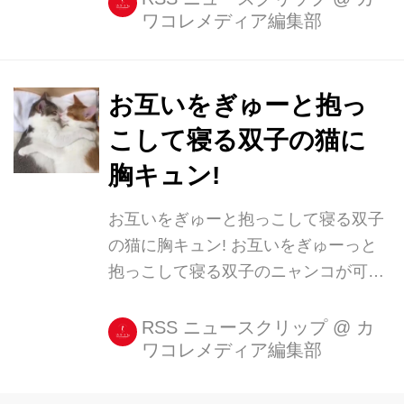
ワコレメディア編集部
2017 9月 23 6:51午前 PDT お気づきだ
ろうが、マヤは一般的な猫とはその容
姿が異なっている。パッと見て左右の
目の焦点が合っていないのが特徴的
お互いをぎゅーと抱っ
だ。 これはマヤに先天的な遺伝子異常
こして寝る双子の猫に
があるため。 今年6月、マヤは米マサ
胸キュン!
チューセッツ州にある非営利団体によ
って保護された。 この時マヤは生後8
お互いをぎゅーと抱っこして寝る双子
カ月ほどと推定され、小柄で視力に問
の猫に胸キュン! お互いをぎゅーっと
題はあるものの、それ以外は健康との
抱っこして寝る双子のニャンコが可愛
診断を受けた。 boredp...
いと、Twitterで話題になっています。
ルール違反級の可愛さ... 動画を投稿し
RSS ニュースクリップ
@
カ
ワコレメディア編集部
たのは、アメカヌちゃんとそらたん さ
ん(@SoraAmeCane)。 こんなふうに
ぎゅーっとして寝ると 幸せいっぱい。