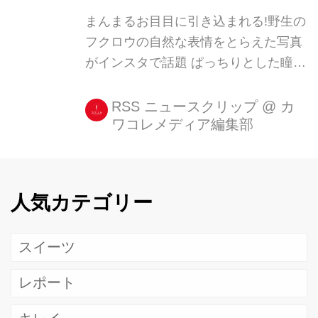
つち...
まんまるお目目に引き込まれる!野生の
フクロウの自然な表情をとらえた写真
がインスタで話題 ぱっちりとした瞳が
キュートな「フクロウ」。 日本では九
州以北から北海道にかけて、森林や草
RSS ニュースクリップ
@
カ
ワコレメディア編集部
原、里山などに分布しています。 しか
し、フクロウは夜行性であるため、な
かなか自然の中で間近で見られる機会
はありません。 そんな野生のフクロウ
人気カテゴリー
たちの生き生きとした姿を撮影した写
真をご紹介します! マレーシアで野生
スイーツ
のフクロウたちを撮影 この写真を撮影
したのは、クアラルンプールを拠点と
レポート
する写真家のSham Jolimieさん。
Sham Jolimieさん(@sham.jolimie)がシ