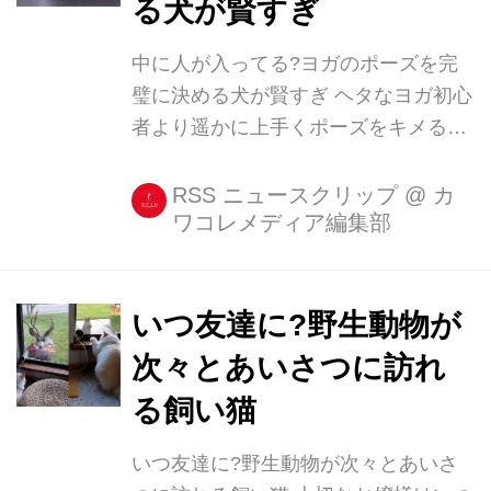
る犬が賢すぎ
中に人が入ってる?ヨガのポーズを完
璧に決める犬が賢すぎ ヘタなヨガ初心
者より遥かに上手くポーズをキメる、
3才のオーストラリアン・シェパード
がいる。 オーストラリア在住のメアリ
RSS ニュースクリップ
@
カ
ワコレメディア編集部
ーさんが飼っている、シークレットと
いう名前の犬だ。 メアリーさんはクリ
ッカー・トレーニングという特別な方
法で、シークレットちゃん(雌)にいろ
いつ友達に?野生動物が
いろな芸をマスターさせている。
次々とあいさつに訪れ
IRORIOの過去記事でも紹介したこと
る飼い猫
がある。 掃除機がけ、アイリッシュダ
ンス、ドラム演奏......と、様々な技を
いつ友達に?野生動物が次々とあいさ
覚えたシークレットちゃんが新たに挑