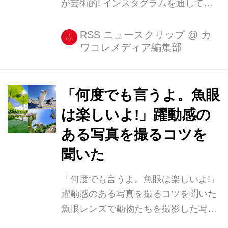
が芸術的! インスタグラムを通して世
界の隠れた才能を発掘するのはとって
も楽しいですよね。 最近はSNS投稿が
RSS ニュースクリップ
@
カ
ワコレメディア編集部
きっかけでプロのアーティストとして
活躍する人もたくさんいます。 今回ご
紹介するニューヨーク在住の主婦、
Mindy Zaldさんもインスタの注目パー
「何度でも言うよ。魚眼
ソンとして、いま話題を集めている人
は楽しいよ!」躍動感の
物のひとり。 インスタで話題!NY新米
ある写真を撮るコツを
ママのフードアート Mindyさんのイン
スタページThe Plated
聞いた
Zoo(@theplatedzoo)には、キッチュな
「何度でも言うよ。魚眼は楽しいよ!」
フードアートが満載。 The Plated Zoo
躍動感のある写真を撮るコツを聞いた
さん(@theplat...
魚眼レンズで動物たちを撮影した写真
が注目を集めています。 魚眼は楽しい