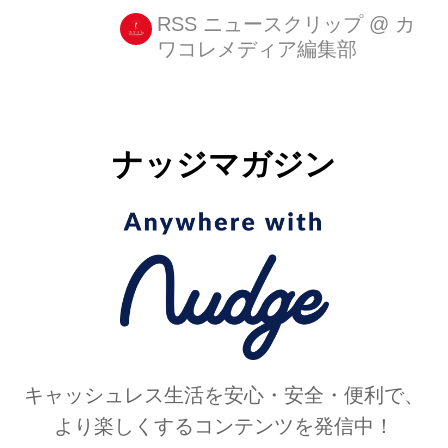
よ! 写真が趣味のくゆうさん
RSS ニュースクリップ
@
カ
ワコレメディア編集部
(@Y_K_photography)は、魚眼レンズ
で撮影した写真をTwitterで発表してい
ます。 何度でも言うよ。魚眼は楽しい
よ! pic.twitter.com/Zd7O76maam — く
ナッジマガジン
ゆう (@Y_K_photography) 2017年9月
26日 魚眼レンズで自然の景色や生き物
を写すと、まるで絵本の世界に入り込
んでしまったかのよう。自分が小人に
なったような気持ちになります。 くゆ
うさんは「何度でも言うよ。魚眼...
キャッシュレス生活を安心・安全・便利で、
より楽しくするコンテンツを発信中！