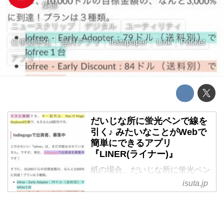
集部
ニュースクリップ
デジタル
ユーティリティ
仕事効率化
無料アプリ
Instapaper
Link
Pocket
アプリ
だいじな所に蛍光ペンで線を
引く♪ みたいなことがWebで
簡単にできるアプリ
『LINER(ライナー)』
紙の場合、だいじな所に蛍光ペン
で線を引くのは、とっても簡単な
isuta.jp
ことです。でも、Webページでは
どうでしょう? Webページでも、
だいじな所を簡単にハイライトで