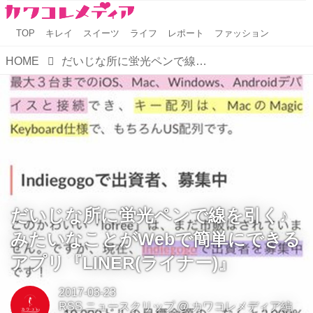
TOP
キレイ
スイーツ
ライフ
レポート
ファッション
HOME
だいじな所に蛍光ペンで線を引く♪ みたいなことがWebで簡単にできるアプリ『LINER(ライナー)』
だいじな所に蛍光ペンで線を引く♪
みたいなことがWebで簡単にできる
アプリ『LINER(ライナー)』
2017-03-23
RSS ニュースクリップ
@
カワコレメディア編