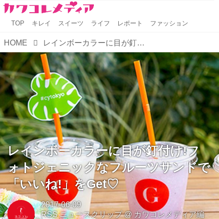
TOP
キレイ
スイーツ
ライフ
レポート
ファッション
HOME
レインボーカラーに目が釘付け!フォトジェニックなフルーツサンドで「いいね!」をGet♡
レインボーカラーに目が釘付け!フ
ォトジェニックなフルーツサンドで
「いいね!」をGet♡
2017-06-09
RSS ニュースクリップ
@
カワコレメディア編