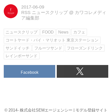
にワクワクが止まりません♡
2017-06-09
暑い夏にぴったりのスペシャルフ
RSS ニュースクリップ
@
カワコレメディ
ローズンは、「甘酒フローズ
ア編集部
ン」、「チョコバナナフローズ
ン」、「いちごみるくフローズ
ン」の3種類がラインナップ。
ニュースクリップ
FOOD
News
カフェ
ライトグリーンのストロータグが
コートヤード・バイ・マリオット 東京ステーション
リゾート感満点です♪
・コナビール&カスタムバーガー
サンドイッチ
フルーツサンド
フローズンドリンク
でリゾート気分
レインボーサンド
アーリータイムからスタートする
解放感あふれるオープンテラスで
味わいたいのは、好みで作り上げ
Facebook
られるカスタムバーガー。
ワイのタロイモを使用した紫色で
もっちりとした食感のバンズ3種
から、メイン、野菜、トッピン
グ、ソースに至るまで、オリジナ
ルの組み合わせが楽しめます。
© 2014- 株式会社SEMエージェンシー | モデル登録サイト
心地よい夜風を感じつつ、レイン