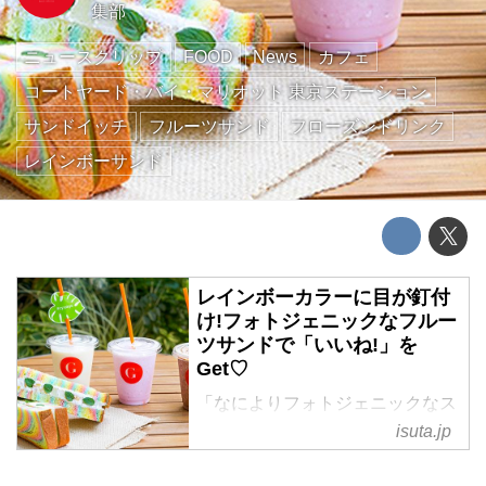
集部
ニュースクリップ
FOOD
News
カフェ
コートヤード・バイ・マリオット 東京ステーション
サンドイッチ
フルーツサンド
フローズンドリンク
レインボーサンド
レインボーカラーに目が釘付
け!フォトジェニックなフルー
ツサンドで「いいね!」を
Get♡
「なによりフォトジェニックなス
イーツが好き!」という女子に朗
isuta.jp
報です♪
コートヤード・バイ・マリオット