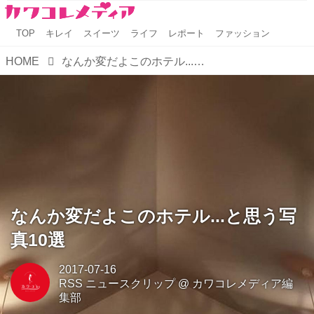
TOP
キレイ
スイーツ
ライフ
レポート
ファッション
HOME
なんか変だよこのホテル...と思う写真10選
なんか変だよこのホテル...と思う写
真10選
2017-07-16
RSS ニュースクリップ
@
カワコレメディア編
集部