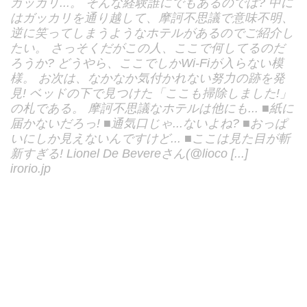
ガッカリ...。 そんな経験誰にでもあるのでは? 中に
はガッカリを通り越して、摩訶不思議で意味不明、
逆に笑ってしまうようなホテルがあるのでご紹介し
たい。 さっそくだがこの人、ここで何してるのだ
ろうか? どうやら、ここでしかWi-Fiが入らない模
様。 お次は、なかなか気付かれない努力の跡を発
見! ベッドの下で見つけた「ここも掃除しました!」
の札である。 摩訶不思議なホテルは他にも... ■紙に
届かないだろっ! ■通気口じゃ...ないよね? ■おっぱ
いにしか見えないんですけど... ■ここは見た目が斬
新すぎる! Lionel De Bevereさん(@lioco [...]
irorio.jp