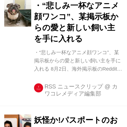
しかし、分からないながらも、少しで
・“悲しみ一杯なアニメ
も相手の気持ちに寄り添うべく、力に
顔ワンコ”、某掲示板か
なろうと努力することが大切なのでは
らの愛と新しい飼い主
ないか。 redditユーザーの
「Bovadeez」さんもそんな1人だ。 彼
を手に入れる
は、時にうつや不安症に襲われるガー
・“悲しみ一杯なアニメ顔ワンコ”、某
ルフレンドの力になりたいと情報を集
掲示板からの愛と新しい飼い主を手に
めて「これだ!」と思ったアドバイスを
入れる 8月2日、海外掲示板のRedditに
独自の方法で実行している...
こんな写真が投稿された。 Frank The
Tankさん(@frankthedoggotank)がシェ
RSS ニュースクリップ
@
カ
ワコレメディア編集部
アした投稿 – 2017 8月 17 2:03午後
PDT アニメに出て来そうなかわいらし
いワンコだが、飼い主に捨てられたこ
とを理解しているのか、なんとも悲し
妖怪か!パスポートのお
そうな表情が印象だ。 動物保護施設で