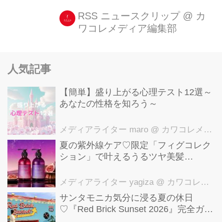
RSS ニュースクリップ
@
カ
ワコレメディア編集部
人気記事
【簡単】盛り上がる心理テスト12選～
あなたの性格を知ろう～
メディアライター maro
@ カワコレメディア編集部
夏の紫外線ケア♡限定「フィグコレク
ション」で叶えるうるツヤ美髪
【YOLU】
メディアライター yagiza
@ カワコレメディア編集部
サンタモニカ気分に浸る夏の休日
♡『Red Brick Sunset 2026』完全ガイ
ド【横浜赤レンガ倉庫】