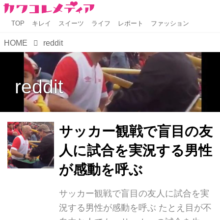
TOP
キレイ
スイーツ
ライフ
レポート
ファッション
HOME
reddit
reddit
サッカー観戦で盲目の友
人に試合を実況する男性
が感動を呼ぶ
サッカー観戦で盲目の友人に試合を実
況する男性が感動を呼ぶ たとえ目が不