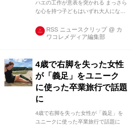
ハエの工作が意表を突かれる まっさら
な心を持つ子どもはいずれ大人にな
り、その純真さは失われる。 今回ご紹
介するパパは、そのことをつくづくと
RSS ニュースクリップ
@
カ
ワコレメディア編集部
実感したに違いない。 海外版掲示板
Redditに「Bubsing」の名で投稿して
いるパパなのだが、7歳の娘が作った
作品を公開している。 それがこちら。
4歳で右脚を失った女性
パッと見たところ「怒っている虫」と
が「義足」をユニーク
いったところか。 投稿にも「子どもが
に使った卒業旅行で話題
激怒したハエを作ってきたと思った
ら...」と綴られている。 あろうこと
に
か、見ようによっては男性の性器のよ
4歳で右脚を失った女性が「義足」を
うなものがついており、パパの頭の中
ユニークに使った卒業旅行で話題に
は「?」でいっぱい、目を覆いたくな
るような作品に思えただろう...