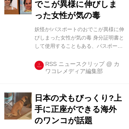
でこが異様に伸びしま
撮影されたもの この写真は米メリーラ
った女性が気の毒
ンド州ボルチモアにある動物保護施設
BARCSで撮影されたもの。 この姿に
妖怪か!パスポートのおでこが異様に伸
胸を打たれた投稿主のNarya9さんは、
びしまった女性が気の毒 身分証明書と
「新しい家族が迎えに来てくれるの
して使用することもある、パスポート
を...
や運転免許証。 たとえ「いつもと全然
顔違うじゃん!」とツッコまれようと、
RSS ニュースクリップ
@
カ
ワコレメディア編集部
写真はなるべくきれいに写っているも
のを使いたい...そう思う人も多いは
ず。女性であれば尚更だろう。 そんな
大切な写真に限って願いとは裏腹に、
日本の犬もびっくり?上
普段と異なる雰囲気になったり「犯罪
手に正座ができる海外
者か!」というくらい人相が悪いように
のワンコが話題
写ってしまったりする人がいる。 その