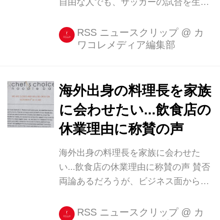
自由な人でも、サッカーの試合を生で
観戦し楽しめるよう、心を砕く男性の
姿が目撃され、感動を呼んでいる。 こ
RSS ニュースクリップ
@
カ
ワコレメディア編集部
ちら、とあるスタジアムの観客席。2
人の男性が向かい合って座っている。
この時はまさにサッカーの試合の真っ
最中。 試合を見るなら横に並ぶのが普
海外出身の料理長を家族
通だが、右側の黒い服を着た男性はピ
に会わせたい...飲食店の
ッチに背を向け、友人だろうか、連れ
休業理由に称賛の声
の向かいに座っている。 ご注目いただ
きたいのは彼らの膝の上。 膝の上に小
海外出身の料理長を家族に会わせた
さいピッチが乗っている。これは試合
い...飲食店の休業理由に称賛の声 賛否
の作戦を立てる際に使用する「サッカ
両論あるだろうが、ビジネス面から言
ーボード(作戦盤)」と言われるもの
えば、長期休暇を取るのは経済的にも
だ。 黒い服の男性は目が不自由なた
精神的にも相当な覚悟が必要である。
RSS ニュースクリップ
@
カ
め、...