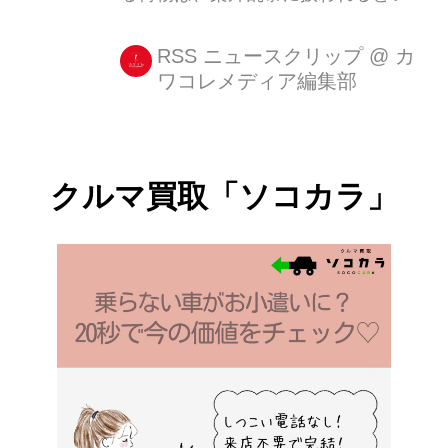
足の先は前方に来る。 しかしこのコの
うわさを耳にしたことがある。 実際に
場合は、後ろ足をお尻の後方に残...
預けていた荷物が破損していた...とい
RSS ニュースクリップ
@
カ
ワコレメディア編集部
う人も多い。 しかし、私たちが預けた
スーツケース等が、実際にどの様に扱
われるのか目にする機会は少なく、次
に荷物と対面するのは、到着地の荷物
クルマ買取「ソコカラ」
受け取り場というケースがほとんど
だ。 航空機から荷物が降ろされてい
る! 海外版掲示板Redditに、
TwoPointZero_gpaという人物が自分た
ちの荷物が航空機から外に運び出され
る場面を投稿している。 「ありがと、
ユナイテッド!」というタイトルで投稿
された動画により、米ユ...