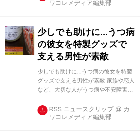
ワコレメディア編集部
しかし、休む理由によっては客離れが
加速するどころか、逆に称賛され、よ
り多くの顧客獲得の可能性を生むこと
があるようだ。 アジア料理店が2週間
少しでも助けに...うつ病
休業 米カリフォルニア州ベーカーズフ
の彼女を特製グッズで
ィールドにあるアジア料理店、
支える男性が素敵
「Chef’s Choice Noodle BAR」では、
2週間にわたり休業するとの告知が貼
少しでも助けに...うつ病の彼女を特製
り出されていた。 それがこちら。 告
グッズで支える男性が素敵 家族や恋人
知は最近貼り出され、海外版掲示板
など、大切な人がうつ病や不安障害を
redditで「レストランの休業理由にグ
抱えた場合、どのように接するべきか
ッとくる」と紹介...
戸惑う人がほとんどだろう。 自身で同
RSS ニュースクリップ
@
カ
ワコレメディア編集部
様の病を経験したことがない限り、
100パーセント正解の接し方など分か
るはずもない。 少しでも恋人の力に...