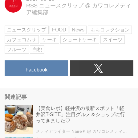
RSS ニュースクリップ
@
カワコレメディ
さらにマンゴーソースをアクセン
ア編集部
トにした、夏にピッタリの爽やか
なショート―ケーキです!
白桃×旬のフルーツコラボが美味
ニュースクリップ
FOOD
News
ももコレクション
しそう♡
カフェコムサ
ケーキ
ショートケーキ
スイーツ
フロマージュブランのベースに白
桃とメロンをたっぷり飾った『白
フルーツ
白桃
桃とメロンのケーキ』は、ヨーグ
ルトのようなすっきりした味わい
Facebook
のフロマージュブランが、みずみ
ずしく芳醇な香りのフルーツを引
き立てます。
さりげない金箔がエレガント♡
関連記事
また、クリームチーズのベース
に、シャープにカットした白桃&
【実食レポ】軽井沢の最新スポット「軽
いちじくを飾った『白桃といちじ
井沢T-SITE」注目グルメ＆ショップに行
くのケーキ』は、「これでも
ってきました♡
か!」というほどたっぷりのせら
メディアライター Naire✴︎
@ カワコレメディア編集部
れた旬の白桃&いちじくを存分に