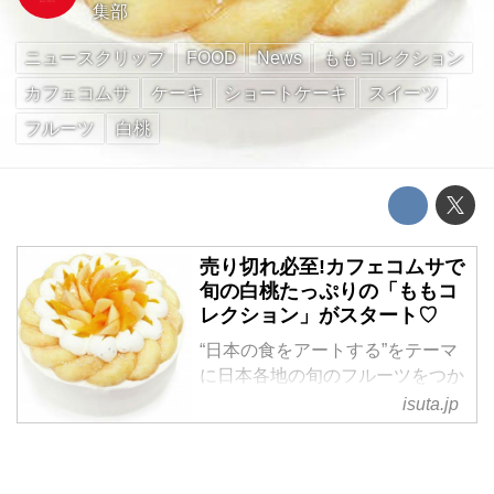
集部
ニュースクリップ
FOOD
News
ももコレクション
カフェコムサ
ケーキ
ショートケーキ
スイーツ
フルーツ
白桃
売り切れ必至!カフェコムサで
旬の白桃たっぷりの「ももコ
レクション」がスタート♡
“日本の食をアートする”をテーマ
に日本各地の旬のフルーツをつか
ったケーキやカフェを展開する
isuta.jp
「カフェコムサ」。
そんな同店から、期間限定で初コ
レクションとなる「ももコレクシ