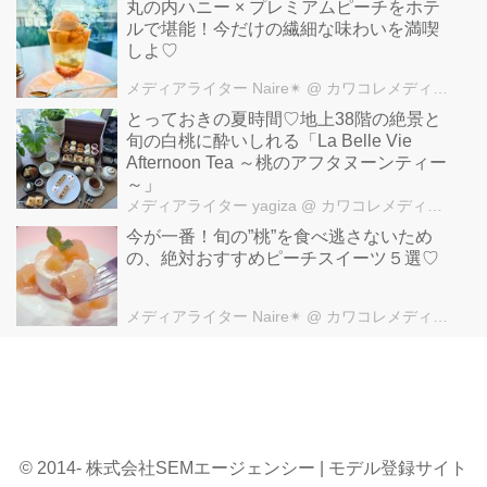
丸の内ハニー × プレミアムピーチをホテ
堪能できちゃいます♪
ルで堪能！今だけの繊細な味わいを満喫
ケーキのベースが見えなくなるほ
しよ♡
ど旬のフルーツがたっぷりのカフ
ェコムサのケーキ。
メディアライター Naire✴︎
@ カワコレメディア編集部
8月21日(月)からは第2弾がスター
とっておきの夏時間♡地上38階の絶景と
トするそうなので、今後の展開も
旬の白桃に酔いしれる「La Belle Vie
気になりますね♪
Afternoon Tea ～桃のアフタヌーンティー
～」
※店舗により展開内容、価格、デ
メディアライター yagiza
@ カワコレメディア編集部
ザインが異なります。
カフェコムサ
今が一番！旬の”桃”を食べ逃さないため
の、絶対おすすめピーチスイーツ５選♡
http://www.cafe-commeca.co.jp/
・スイーツ(まとめ)
メディアライター Naire✴︎
@ カワコレメディア編集部
© 2014- 株式会社SEMエージェンシー | モデル登録サイト