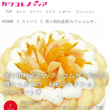
TOP
キレイ
スイーツ
ライフ
レポート
ファッション
HOME
スイーツ
売り切れ必至!カフェコムサで旬の白桃たっぷりの「ももコレクション」がスタート♡
売り切れ必至!カフェコムサで旬の白
桃たっぷりの「ももコレクション」
がスタート♡
2017-08-10
RSS ニュースクリップ
@
カワコレメディア編