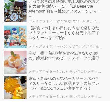
とっておきの夏時間♡地上38階の絶景と
旬の白桃に酔いしれる「La Belle Vie
Afternoon Tea ～桃のアフタヌーンティー
～」
メディアライター yagiza
@ カワコレメディア編集部
【試食レポ】暑い日におうちで楽しみた
い！ファミリーマートから発売中のアイ
スクリームをご紹介♪
メディアライター nao
@ カワコレメディア編集部
今が一番！旬の”桃”を食べ逃さないため
の、絶対おすすめピーチスイーツ５選♡
メディアライター Naire✴︎
@ カワコレメディア編集部
東京・九品仏の人気ベーカリーと名パテ
ィスリーがコラボ♡絶品ギフトの新フレ
ーバー＆記念パフェが豪華すぎっ！
メディアライター Naire✴︎
@ カワコレメディア編集部