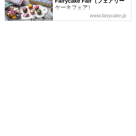
Fairycake Fair（フェアリー
ケーキフェア）
www.fairycake.jp
菓子研究家いがらし ろみのプロ
デュースで、東京駅のエキナカ商
業施設「グランスタ」内に生まれ
た、イギリスの伝統的なカップケ
ーキを東京スタイルでお届けする
『フェアリーケーキフェア』の公
式サイト。