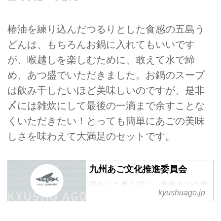
椿油を練り込んだつるりとした食感の五島う
どんは、もちろんお鍋に入れてもいいです
が、喉越しを楽しむために、敢えて水で締
め、あつ盛でいただきました。お鍋のスープ
は飲み干したいほど美味しいのですが、是非
〆には雑炊にして最後の一滴まで余すことな
くいただきたい！とっても簡単にあごの美味
しさを味わえて大満足のセットです。
九州あご文化推進委員会
味わいも奥も深い、九州あごの世
kyushuago.jp
界。九州では「あご」とも呼ばれ
るトビウオ。海面を飛ぶように移
動する回遊魚の持つユニークな魅