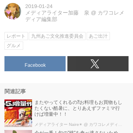
2019-01-24
メディアライター加藤 泉
@
カワコレメ
ディア編集部
レポート
九州あご文化推進委員会
あご出汁
グルメ
Facebook
関連記事
またやってくれるの⁈お料理もお買物もし
たくない酷暑に、とりあえずファミマ行
けば増量中！！
メディアライター Naire✴︎
@ カワコレメディア編集部
今が一番！旬の”桃”を食べ逃さないため