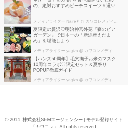
の、絶対おすすめピーチスイーツ５選♡
メディアライター Naire✴︎
@ カワコレメディア編集部
夏限定の贅沢♡明治神宮外苑『森のビア
ガーデン』で日本一の「新潟産えだま
め」を堪能しよう
メディアライター yagiza
@ カワコレメディア編集部
【ハンズ50周年】毛穴撫子お米のマスク
10周年コラボ♡限定セット＆夏祭り
POPUP徹底ガイド
メディアライター yagiza
@ カワコレメディア編集部
© 2014- 株式会社SEMエージェンシー | モデル登録サイト
『カワコレ』 All rights reserved.