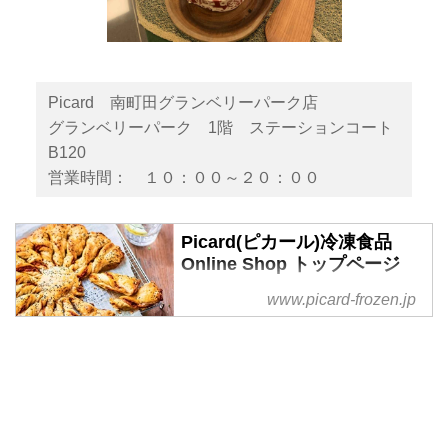
Picard 南町田グランベリーパーク店
グランベリーパーク 1階 ステーションコート
B120
営業時間： １０：００～２０：００
Picard(ピカール)冷凍食品
Online Shop トップページ
Picard Online Shopは「食卓を楽
www.picard-frozen.jp
しむ」ことをモットーにあらゆる
ジャンルの冷凍食品が溢れるスー
パーマーケットです。7年連続フ
ランス人の好きな食品ブランド
No.1を受賞したPicard食品は体に
優しく毎日食べるための家庭風料