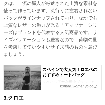
グは、一流の職人が厳選された上質な素材を
使って作っています。流行りに左右されない
バッグがラインナップされており、なかでも
上質なレザーの魅力が光る「アマソナ」シリ
ーズはブランドを代表する人気商品です。サ
イズバリエーションも豊富なので、荷物の量
を考慮して使いやすいサイズ感のものを選び
ましょう。
スペインで大人気！ロエベの
おすすめトートバッグ
スペイン王室御用達ブランドとし
komeru.komehyo.co.jp
ても有名なロエベは、シンプルか
らカジュアルまでシーンを選ばな
3.クロエ
いデザインが人気のブランド。ト
ートバッグに関しては、ドラマ