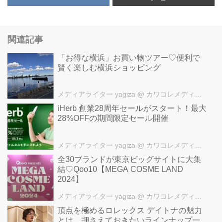
関連記事
「お得な横浜」お買い物ツアー♡便利で
賢く楽しむ横浜ショッピング
メディアライター yagiza
@ カワコレメディア編集部
iHerb 創業28周年セールがスタート！最大
28%OFFの期間限定セール開催
メディアライター yagiza
@ カワコレメディア編集部
全30ブランドが東京ビッグサイトに大集
結♡Qoo10【MEGA COSME LAND
2024】
メディアライター yagiza
@ カワコレメディア編集部
頂点を極めるロレックス デイトナの魅力
とは。押さえておきたいラインナップ一