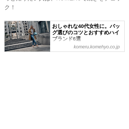
ク！
おしゃれな40代女性に。バッ
グ選びのコツとおすすめハイ
ブランド6選
komeru.komehyo.co.jp
仕事やプライベートに大忙しな40
代女性には、上質なブランドバッ
グでのおしゃれがおすすめです。
この記事では40代女性に似合うバ
ッグの選び方のコツと、バッグが
人気のハイブランドを厳選して紹
介。サステナブルにブランドバッ
グを楽しむための、リユースショ
ップの活用方法についてもお届け
します。