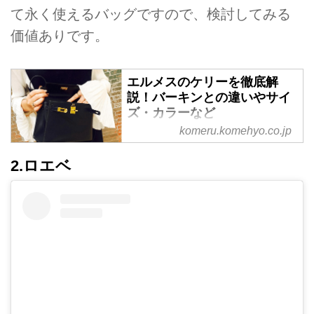
て永く使えるバッグですので、検討してみる
価値ありです。
エルメスのケリーを徹底解
説！バーキンとの違いやサイ
ズ・カラーなど
komeru.komehyo.co.jp
ケリーはエルメスを代表するバッ
グの1つ。ビジネスやフォーマル
2.ロエベ
の場にも良くなじむ美しいフォル
ムが魅力です。同じくエルメスで
人気のバーキンとは、デザインや
使い勝手などに違いがあります。
ここではエルメスのケリーの魅力
とサイズ展開、バーキンとの違い
やケリーシリーズの他アイテムに
ついて紹介します。