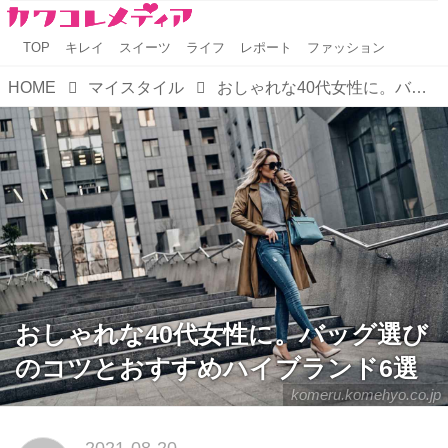
TOP
キレイ
スイーツ
ライフ
レポート
ファッション
HOME
マイスタイル
おしゃれな40代女性に。バッグ選びのコツとおすすめハイブランド6選
おしゃれな40代女性に。バッグ選び
のコツとおすすめハイブランド6選
komeru.komehyo.co.jp
2021-08-20