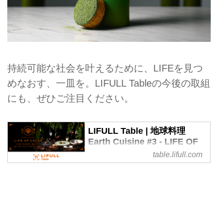
持続可能な社会を叶えるために、LIFEを見つ
めなおす、一皿を。LIFULL Tableの今後の取組
にも、ぜひご注目ください。
LIFULL Table | 地球料理
Earth Cuisine #3 - LIFE OF
CACAO カカオの一生に寄り
table.lifull.com
添い、味わい尽くす。新しい
デザートとドリンクのペアリ
ングコース -
食べることが地球のためになる、
地球の新たな食材を見つけるプロ