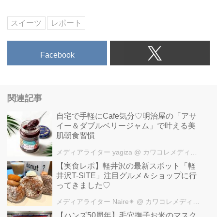
スイーツ
レポート
Facebook
関連記事
自宅で手軽にCafe気分♡明治屋の「アサ
イー＆ダブルベリージャム」で叶える美
肌朝食習慣
メディアライター yagiza
@ カワコレメディア編集部
【実食レポ】軽井沢の最新スポット「軽
井沢T-SITE」注目グルメ＆ショップに行
ってきました♡
メディアライター Naire✴︎
@ カワコレメディア編集部
【ハンズ50周年】毛穴撫子お米のマスク