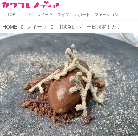
TOP
キレイ
スイーツ
ライフ
レポート
ファッション
HOME
スイーツ
【試食レポ】一日限定！カカオの一生に寄り添い、味わい尽くす。フォトジェニック空間で、デザートとドリンクのペアリング体験！