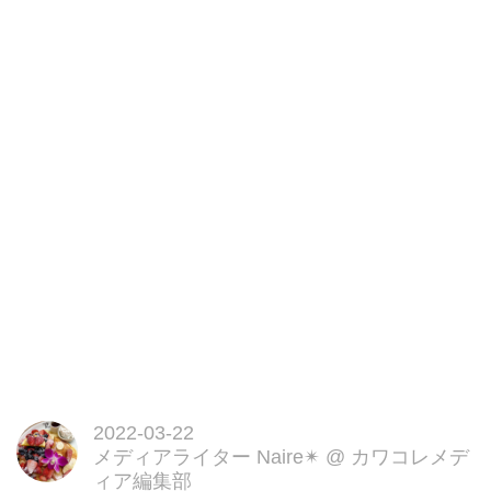
ジェクト、地球料理 Earth
Cuisine (アース キュイジーヌ)。
第三弾は、「カカオ」。人間本位
な生産サイクルが引き起こす社会
課題に対し、カカオ廃材も含め
た、カカオのすべてを味わい尽く
すデザートとドリンクのペアリン
グコースを考案しました。持続可
能な社会を叶える未来の一皿を。
2022-03-22
メディアライター Naire✴︎
@
カワコレメデ
ィア編集部