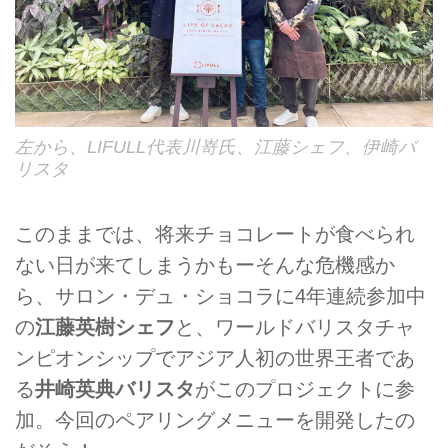
左から、LIFULL代表川嵜氏、江藤シェフ、伊崎バ
リスタ
このままでは、将来チョコレートが食べられ
ない日が来てしまうかもーそんな危機感か
ら、サロン・デュ・ショコラに4年連続参加中
の
江藤英樹シェフ
と、ワールドバリスタチャ
ンピオンシップでアジア人初の世界王者であ
る
井崎英典バリスタ
がこのプロジェクトに参
加。今回のペアリングメニューを開発したの