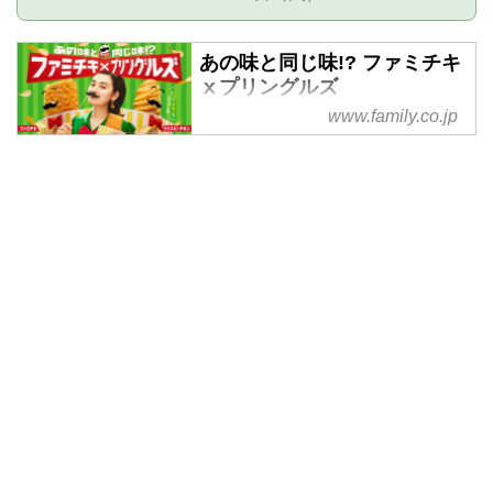
あの味と同じ味!? ファミチキ
ⅹプリングルズ
www.family.co.jp
ポテトチップスの代表ブランド
「プリングルズサワークリーム＆
オニオン」とコラボレーションし
たファミチキとクリスピーチキン
が、数量限定で登場！