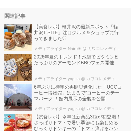
関連記事
【実食レポ】軽井沢の最新スポット「軽
井沢T-SITE」注目グルメ＆ショップに行
ってきました♡
メディアライター Naire✴︎
@ カワコレメディア編集部
2026年夏のトレンド！池袋でビタミンE
たっぷりのアーモンドBBQフェス開催
メディアライター yagiza
@ カワコレメディア編集部
6年ぶりに待望の再開♡進化した「UCCコ
ーヒー博物館」はまるで“コーヒーのテー
マパーク”！館内展示の全貌を公開
メディアライター yagiza
@ カワコレメディア編集部
【試食レポ】今年は新商品3種が初登場！
さっぱりトマトで暑い季節にも楽しめる
びっくりドンキーの「トマト弾けるハン