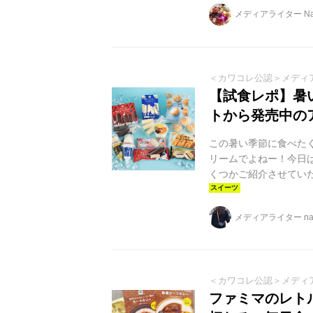
メディアライター Nai
＜カワコレ公認＞メディ
【試食レポ】暑
トから発売中の
この暑い季節に食べた
リームでよねー！今日
くつかご紹介させていた
ん、パイン、黄桃、い
さらに練乳を上掛けし
メディアライター na
最後まで楽しむことが
ミンカラーで視覚でも楽
ームとマダガスカル産バ
＜カワコレ公認＞メディ
ファミマのレト