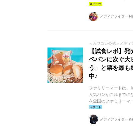
メディアライター Nai
＜カワコレ公認＞メディ
【試食レポ】発売
ペパンに次ぐ大
う」と票を最も
中♪
ファミリーマートは、展
人気パンがこれまでに
を全国のファミリーマート
した5種類からなる「超
万食を突破（※1）！ 
メディアライター na
【試食レポ】いつもの
去最高レベル・トップ