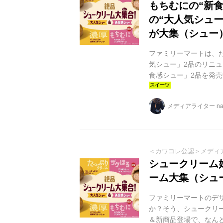
もちむにの“新食
の“大人気シュ
が大集（シュー
ファミリーマートは、
気シュー」2品のリニ
食感シュー」2品を発売
クリーム大集（シュー）
て開催中です。 ”大人
メディアライター na
大集（シュー）合！」 
ニューアルしました。 
サイズアップして...
＜カワコレ公認＞メディ
シュークリーム
ーム大集（シュ
ファミリーマートのデ
か？そう、シュークリ
＆新商品登場で、なん