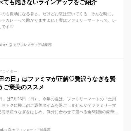
べても飽きないラインアップをご紹介
のも億劫になる暑さ。だけどお腹は空いてくる...そんな時に、
ルトカレーって助かりますよね！実はファミリーマートって、レ
んです♡
re✴︎
@
カワコレメディア編集部
アライター
用の丑の日」はファミマが正解♡贅沢うなぎを賢
うご褒美のススメ
の日」は7月26日（日）。今年の夏は、ファミリーマートの「土用
くおトクに極上のご褒美タイムを過ごしませんか？ファミリーマ
児島県産うなぎをはじめ、気分に合わせて選べる全8種類の豪華な
付を5月28日（木）からスタート。ファミマオンラインからの早期
500円相当もおトクに楽しめる絶好のチャンスです。
iza
@
カワコレメディア編集部