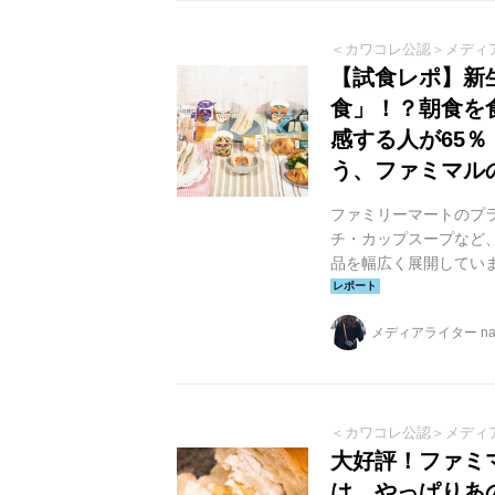
ちりパン」3...
＜カワコレ公認＞メディ
【試食レポ】新
食」！？朝食を
感する人が65
う、ファミマル
ファミリーマートのプ
チ・カップスープなど
品を幅広く展開していま
女600名を対象とした
一転、生活を整えたい
メディアライター na
身の疲れ（いわゆる「
ました。 そこで、お
める朝食術に加え、ファ
＜カワコレ公認＞メディ
大好評！ファミ
は、やっぱりあ