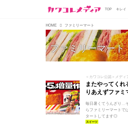
TOP
キレイ
HOME
ファミリーマート
ファミリーマート
＜カワコレ公認＞メディ
またやってくれ
りあえずファミ
毎日暑くてうんざり…
らファミリーマートでは
タートしてます◎