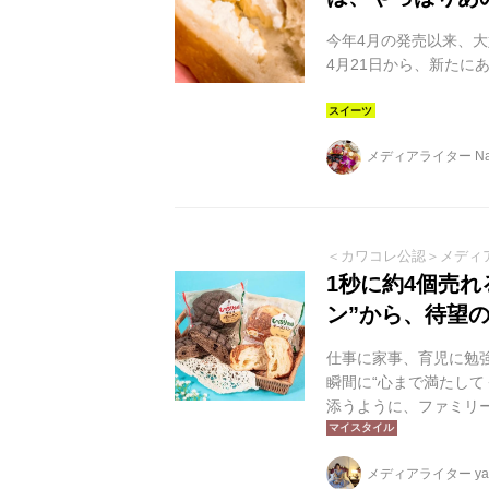
今年4月の発売以来、
4月21日から、新たに
メディアライター Nai
＜カワコレ公認＞メディ
1秒に約4個売
ン”から、待望
仕事に家事、育児に勉
瞬間に“心まで満たし
添うように、ファミリ
間で1秒に約4個売れる
パンとチーズパンが仲間
メディアライター yag
毎日の“心のスイッチ”