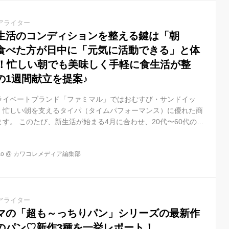
アライター
生活のコンディションを整える鍵は「朝
食べた方が日中に「元気に活動できる」と体
％！忙しい朝でも美味しく手軽に食生活が整
の1週間献立を提案♪
ライベートブランド「ファミマル」ではおむすび・サンドイッ
、忙しい朝を支えるタイパ（タイムパフォーマンス）に優れた商
す。 このたび、新生活が始まる4月に合わせ、20代〜60代の男
「理想の新生活と現実に関する意識調査」を実施しました。“心機
”という理想を抱きながらも、現実は4月からの新生活における心
o
@
カワコレメディア編集部
新生活疲れ」）に直面する実態や世代別の傾向が浮き彫りになり
うち料理研究家・みきママが推奨する、1日のパフォーマンスを高
ミリーマートが...
アライター
マの「超も～っちりパン」シリーズの最新作
のパン♡新作3種を一挙レポート！