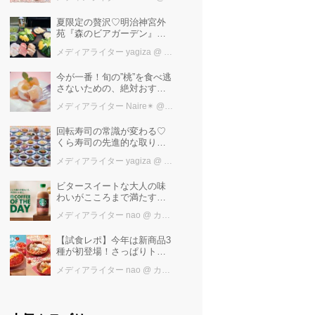
けば増量中！！
夏限定の贅沢♡明治神宮外
苑『森のビアガーデン』で
日本一の「新潟産えだま
メディアライター yagiza
@ カワコレメディア編集部
め」を堪能しよう
今が一番！旬の”桃”を食べ逃
さないための、絶対おすす
めピーチスイーツ５選♡
メディアライター Naire✴︎
@ カワコレメディア編集部
回転寿司の常識が変わる♡
くら寿司の先進的な取り組
みと「万博の感動」を再
メディアライター yagiza
@ カワコレメディア編集部
び！ファン必見の最新トピ
ックス
ビタースイートな大人の味
わいがこころまで満たす
「スターバックス®
メディアライター nao
@ カワコレメディア編集部
COFFEE OF THE DAY カフ
ェモカ」新発売！
【試食レポ】今年は新商品3
種が初登場！さっぱりトマ
トで暑い季節にも楽しめる
メディアライター nao
@ カワコレメディア編集部
びっくりドンキーの「トマ
ト弾けるハンバーグ」期間
限定発売中♪