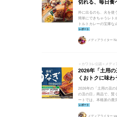
切れる、毎日食
外に出るのも、火を使う
簡単にできちゃうレト
トルトカレーの宝庫な
メディアライター Nai
＜カワコレ公認＞メディ
2026年「土
くおトクに味わ
2026年の「土用の丑
の丑の日」商品で、賢
ートでは、本格派の鹿
ラインナップの予約受
予約を利用すれば、最大
メディアライター yag