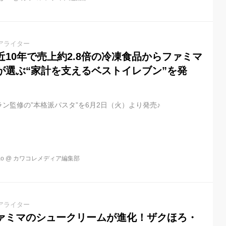
アライター
10年で売上約2.8倍の冷凍食品からファミマ
が選ぶ“家計を支えるベストイレブン”を発
ン監修の”本格派パスタ”を6月2日（火）より発売♪
o
@
カワコレメディア編集部
アライター
ァミマのシュークリームが進化！ザクほろ・