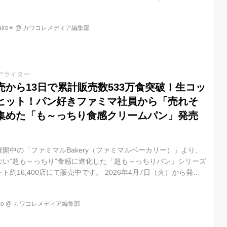
re✴︎
@
カワコレメディア編集部
アライター
から13日で累計販売数533万食突破！生コッ
ヒット！パン好きファミマ社員から「売れそ
集めた「も～っちり食感クリームパン」発売
開中の「ファミマルBakery（ファミマルベーカリー）」より、
ない“超も～っちり”食感に進化した「超も～っちりパン」シリーズ
約16,400店にて販売中です。 2026年4月7日（火）から発売
も～っちりパン」シリーズが、発売から13日間で累計販売数533
▼先日の試食レポ（2記事：5種をご紹介しております♪）はこちら
o
@
カワコレメディア編集部
パンとひと味違う！「超も～っちり」食感！ファミマ社員が「過
クラス」と太鼓判！人気のパンが驚きの食感になった「超も～っ