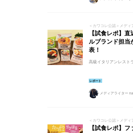
＜カワコレ公認＞メディ
【試食レポ】直近
ルブランド担当
表！
高級イタリアンレストラ
メディアライター na
＜カワコレ公認＞メディ
【試食レポ】フ