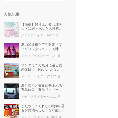
人気記事
【簡単】盛り上がる心理テ
スト12選～あなたの性格を
知ろう～
メディアライター maro
@ カワコレメディア編集部
夏の紫外線ケア♡限定「フ
ィグコレクション」で叶え
るうるツヤ美髪【YOLU】
メディアライター yagiza
@ カワコレメディア編集部
サンタモニカ気分に浸る夏
の休日♡『Red Brick Sunset
2026』完全ガイド【横浜赤
メディアライター yagiza
@ カワコレメディア編集部
レンガ倉庫】
海と温泉と美食に包まれる
五島旅♡「五島リトリート
ray by 温故知新」で叶える
メディアライター yagiza
@ カワコレメディア編集部
極上ご褒美ステイ
またやってくれるの⁈お料理
もお買物もしたくない酷暑
に、とりあえずファミマ行
メディアライター Naire✴︎
@ カワコレメディア編集部