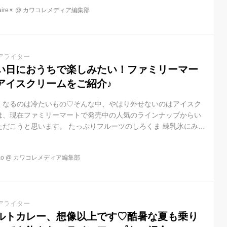
re✴︎
@
カワコレメディア編集部
アライター
い日におうちで楽しみたい！ファミリーマー
アイスクリームをご紹介♪
くなるのは冷たいもの♡そんな中、やはり外せないのはアイスク
は、現在ファミリーマートで発売中の人気のラインナップからい
だこうと思います。 たっぷりフルーツのしろくま 練乳氷にみか
ちご、キウイフルーツ果肉ソースと小豆甘納豆をトッピングし、
た大容量タイプのしろくまです。 色鮮やかなフルーツと練乳氷を
o
@
カワコレメディア編集部
できます。見た目以上にボリュームあるんです！！夏らしいビタ
しめる一品。 ワッフルコーン濃旨ミルクバニラ 北海道産生クリ
ニラビーンズシー...
アライター
ルトカレー、想像以上です♡酷暑な夏も乗り