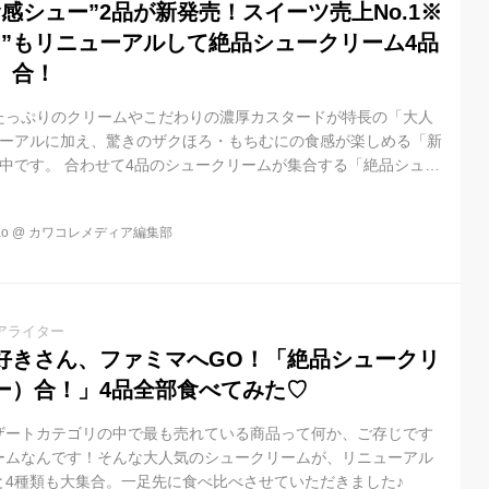
感シュー”2品が新発売！スイーツ売上No.1※
ー”もリニューアルして絶品シュークリーム4品
）合！
たっぷりのクリームやこだわりの濃厚カスタードが特長の「大人
ューアルに加え、驚きのザクほろ・もちむにの食感が楽しめる「新
中です。 合わせて4品のシュークリームが集合する「絶品シュー
合！」キャンペーンを、全国のファミリーマート約16,400店に
気シュー”＆“新食感シュー”4品が勢ぞろい！「絶品シュークリーム
o
@
カワコレメディア編集部
このたび、スイーツカテゴリで“大人気”のシュークリーム2品がリ
売上No.1（※）の「クリームたっぷり！ダブルシュー」がさらに
アライター
好きさん、ファミマへGO！「絶品シュークリ
ー）合！」4品全部食べてみた♡
ザートカテゴリの中で最も売れている商品って何か、ご存じです
ームなんです！そんな大人気のシュークリームが、リニューアル
と4種類も大集合。一足先に食べ比べさせていただきました♪