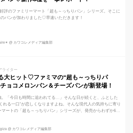
大好評のファミリーマート「超も～っちりパン」シリーズ。そこに
あのパンが加わりました♡早速いただきます！
re✴︎
@
カワコレメディア編集部
アライター
れる大ヒット♡ファミマの“超も～っちりパ
のチョコメロンパン＆チーズパンが新登場！
強。「今日も時間に追われてる…」そんな日が続くと、ふとした
てくれる一口”が恋しくなりますよね。そんな現代人の気持ちに寄り
ーマートの「超も～っちりパン」シリーズが、発売からわずか6日
大ヒットに。そして4月14日（火）、ついに新作のチョコメロン
入りしました。全国約16,400店舗で発売されるこの2品、忙しい
iza
@
カワコレメディア編集部
になってくれそうです。