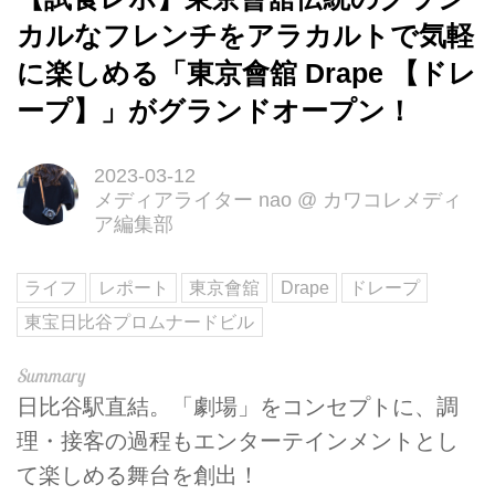
カルなフレンチをアラカルトで気軽
に楽しめる「東京會舘 Drape 【ドレ
ープ】」がグランドオープン！
2023-03-12
メディアライター nao
@
カワコレメディ
ア編集部
ライフ
レポート
東京會舘
Drape
ドレープ
東宝日比谷プロムナードビル
日比谷駅直結。「劇場」をコンセプトに、調
理・接客の過程もエンターテインメントとし
て楽しめる舞台を創出！