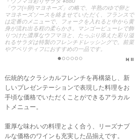
・ウフマヨ彩りサラダ ¥880
「ウフ(=卵)マヨネーズ」の略で、半熟のゆで卵と
マヨネーズソースを絡ませていただく、フランスで
は定番のメニューで、フォークを入れると中から黄
身が流れ出る程の柔らかさ。マンゴーピューレで飾
りつけた濃厚なウフマヨと、たっぷり添えた彩り溢
れるサラダは特製のフレンチドレッシングで。前菜
やアペリティフにおすすめの一品です。
伝統的なクラシカルフレンチを再構築し、新
しいプレゼンテーションで表現した料理をお
手頃な価格でいただくことができるアラカル
トメニュー。
重厚な味わいの料理とよく合う、リーズナブ
ルな価格のワインも充実した品揃えです。