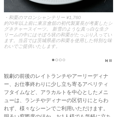
・和栗のマロンシャンテリー ¥1,760
約70年以上前に東京會舘の初代製菓長が考案したシ
グネチャースイーツ。 新雪のような真っ白な生ク
リームの中にはそぼろ状の和栗がたっぷり入ってい
ます。当店では茨城県産の和栗を使用した特別な味
わいでご提供いたします。
観劇の前後のレイトランチやアーリーディナ
ー、お仕事終わりに少し立ち寄るアペリティ
フタイムなど、アラカルトを中心としたメニ
ューは、ランチやディナーの区切りにとらわ
れず、様々なシーンでご利用いただけます。
明るい窓際席のほか、お1人様でも気軽に立ち