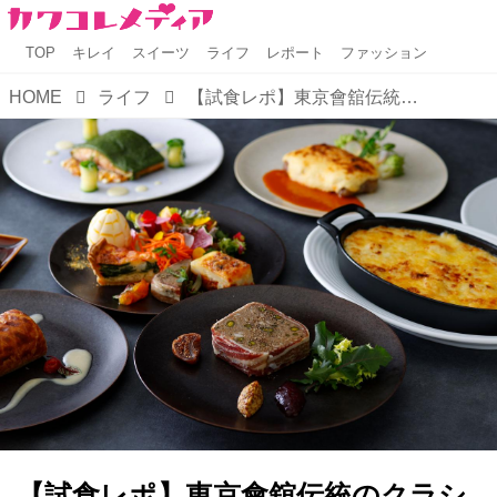
TOP
キレイ
スイーツ
ライフ
レポート
ファッション
HOME
ライフ
【試食レポ】東京會舘伝統のクラシカルなフレンチをアラカルトで気軽に楽しめる「東京會舘 Drape 【ドレープ】」がグランドオープン！
【試食レポ】東京會舘伝統のクラシ