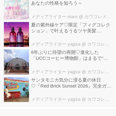
あなたの性格を知ろう～
メディアライター maro
@ カワコレメディア編集部
夏の紫外線ケア♡限定「フィグコレク
ション」で叶えるうるツヤ美髪
【YOLU】
メディアライター yagiza
@ カワコレメディア編集部
6年ぶりに待望の再開♡進化した
「UCCコーヒー博物館」はまるで“コ
ーヒーのテーマパーク”！館内展示の全
貌を公開
メディアライター yagiza
@ カワコレメディア編集部
サンタモニカ気分に浸る夏の休日
♡『Red Brick Sunset 2026』完全ガイ
ド【横浜赤レンガ倉庫】
メディアライター yagiza
@ カワコレメディア編集部