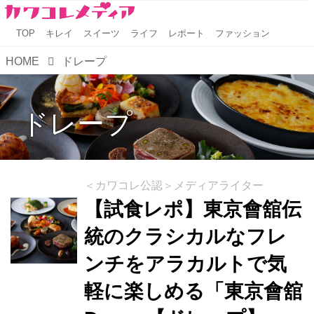
TOP
キレイ
スイーツ
ライフ
レポート
ファッション
HOME
ドレープ
ドレープ
＜カワコレ公認＞メディアライター
【試食レポ】東京會舘伝
統のクラシカルなフレ
ンチをアラカルトで気
軽に楽しめる「東京會舘