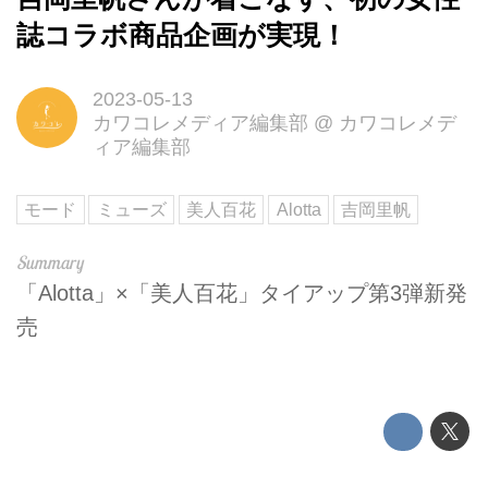
誌コラボ商品企画が実現！
2023-05-13
カワコレメディア編集部
@
カワコレメデ
ィア編集部
モード
ミューズ
美人百花
Alotta
吉岡里帆
「Alotta」×「美人百花」タイアップ第3弾新発
売