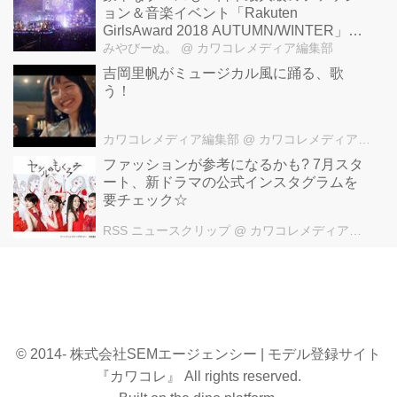
ョン＆音楽イベント「Rakuten
GirlsAward 2018 AUTUMN/WINTER」に
いってきました！
みやびーぬ。
@ カワコレメディア編集部
吉岡里帆がミュージカル風に踊る、歌
う！
カワコレメディア編集部
@ カワコレメディア編集部
ファッションが参考になるかも? 7月スタ
ート、新ドラマの公式インスタグラムを
要チェック☆
RSS ニュースクリップ
@ カワコレメディア編集部
© 2014- 株式会社SEMエージェンシー | モデル登録サイト
『カワコレ』 All rights reserved.