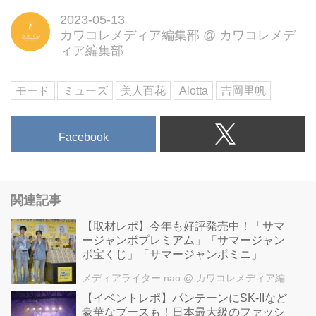
2023-05-13
カワコレメディア編集部
@
カワコレメデ
ィア編集部
モード
ミューズ
美人百花
Alotta
吉岡里帆
Facebook
関連記事
【取材レポ】今年も好評発売中！「サマ
ージャンボプレミアム」「サマージャン
ボ宝くじ」「サマージャンボミニ」
メディアライター nao
@ カワコレメディア編集部
【イベントレポ】パンテーンにSK-IIなど
豪華なブースも！日本最大級のファッシ