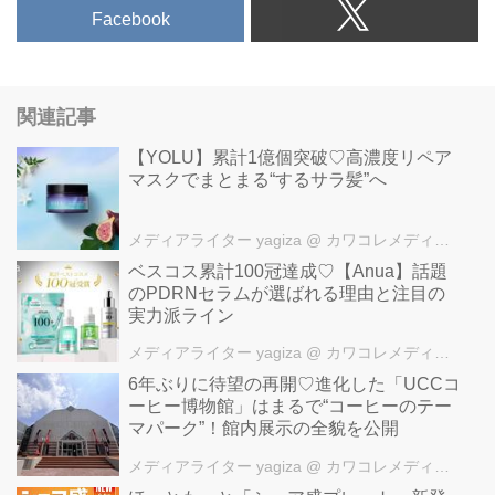
Facebook
関連記事
【YOLU】累計1億個突破♡高濃度リペア
マスクでまとまる“するサラ髪”へ
メディアライター yagiza
@ カワコレメディア編集部
ベスコス累計100冠達成♡【Anua】話題
のPDRNセラムが選ばれる理由と注目の
実力派ライン
メディアライター yagiza
@ カワコレメディア編集部
6年ぶりに待望の再開♡進化した「UCCコ
ーヒー博物館」はまるで“コーヒーのテー
マパーク”！館内展示の全貌を公開
メディアライター yagiza
@ カワコレメディア編集部