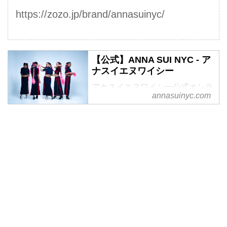
https://zozo.jp/brand/annasuinyc/
【公式】ANNA SUI NYC - ア
ナスイエヌワイシー
アナスイエヌワイシー公式オンラ
annasuinyc.com
インストア - ANNA SUI NYCは、
ANNA SUIから誕生し
た"STREET&Y2K"を発信するサ
ブラインです。 アパレル・バッ
グなどのお買い物や、新商品・限
定品情報・ショップ情報等をご覧
いただけます。