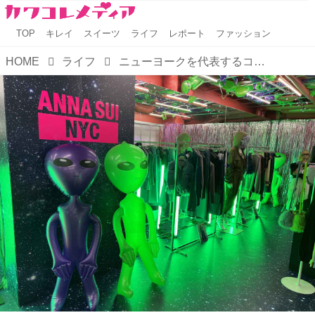
TOP
キレイ
スイーツ
ライフ
レポート
ファッション
HOME
ライフ
ニューヨークを代表するコレクションブランド”ANNA SUI"からデイリーかつカジュアルに楽しめる新ブランド【ANNA SUI NYC】8月25日ブランドデビュー