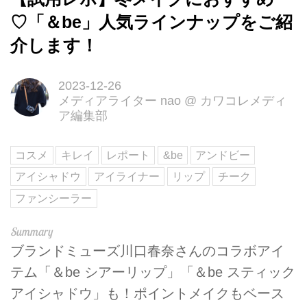
♡「＆be」人気ラインナップをご紹
介します！
2023-12-26
メディアライター nao
@
カワコレメディ
ア編集部
コスメ
キレイ
レポート
&be
アンドビー
アイシャドウ
アイライナー
リップ
チーク
ファンシーラー
ブランドミューズ川口春奈さんのコラボアイ
テム「＆be シアーリップ」「＆be スティック
アイシャドウ」も！ポイントメイクもベース