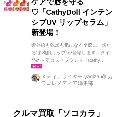
ケアで唇を守る
す。
♡「CathyDoll インテン
シブUV リップセラム」
新登場！
紫外線も乾燥も気になる季節に、頼れ
る“多機能リップ”が登場します。タイ
発の人気コスメブランド『Cathy
Doll（キャシードール）』から、唇を
紫外線ダメージから守りながら、うる
メディアライター yagiza
@
カ
ワコレメディア編集部
おいと血色感まで叶える「CathyDoll
インテンシブUV リップセラム」が発
売決定。2026年1月9日（金）12時よ
り楽天市場（シトラスマーケット）で
クルマ買取「ソコカラ」
WEB先行発売、1月上旬からは全国の