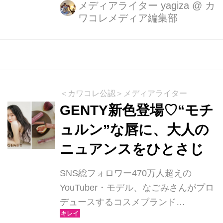
2025年10月29日（水）12時より楽天
メディアライター yagiza
@
カ
ワコレメディア編集部
市場（公式認定ショップ：シトラスマ
ーケット）にてWEB先行発売がスター
ト。全国のドン・キホーテ（一部店舗
除く）でも順次展開されます。
＜カワコレ公認＞メディアライター
GENTY新色登場♡“モチ
ュルン”な唇に、大人の
ニュアンスをひとさじ
SNS総フォロワー470万人超えの
YouTuber・モデル、なごみさんがプロ
デュースするコスメブランド
「GENTY（ジェンティー）」から、