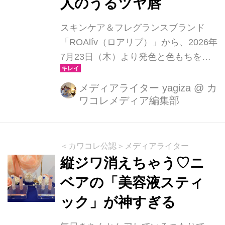
人のうるツヤ唇
スキンケア＆フレグランスブランド
「ROAlív（ロアリブ）」から、2026年
7月23日（木）より発色と色もちを高
めたティントタイプのリップ美容液
「ハニーラスターネオ」（全6色）が
メディアライター yagiza
@
カ
ワコレメディア編集部
新発売。従来のハニーラスターが持つ
圧倒的な保湿力を引き継ぎつつ、軽や
かなつけ心地と高発色を両立した新感
覚のリップ美容液です。忙しい日々で
＜カワコレ公認＞メディアライター
も一塗りで顔立ちを華やかに彩り、フ
縦ジワ消えちゃう♡ニ
レッシュな「生ツヤ」を一日中キープ
ベアの「美容液スティ
してくれる話題の新作をご紹介しま
ック」が神すぎる
す。