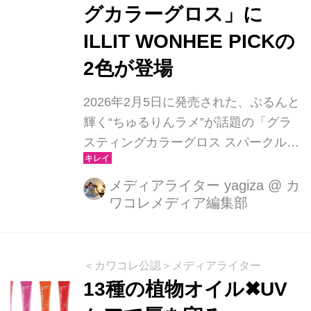
グカラーグロス」に
ILLIT WONHEE PICKの
2色が登場
2026年2月5日に発売された、ぷるんと
輝く“ちゅるりんラメ”が話題の「グラ
スティングカラーグロス スパークルラ
イン」。その勢いのまま、ロムアンド
から新たに“血色感ヌード”をテーマに
メディアライター yagiza
@
カ
ワコレメディア編集部
した「グラスティングカラーグロス ヌ
ードライン」が登場します。韓国では
全6色展開の本シリーズから、日本の
オフライン店舗ではILLITのWONHEE
＜カワコレ公認＞メディアライター
が厳選した2色が先行発売されるとい
13種の植物オイル✖UV
う、ファンにはたまらない特別仕様で