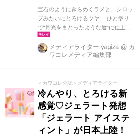
ている方にこそ試してほしい、202...
宝石のようにきらめくラメと、シロッ
プみたいにとろけるツヤ。 ひと塗り
で“月光をまとったような唇”に仕上が
る新作グロスが、タイ発の人気ブラン
ドCathy Doll（キャシードール）から
メディアライター yagiza
@
カ
ワコレメディア編集部
登場します。2026年5月13日（水）12
時より楽天市場（シトラスマーケッ
ト）でWEB先行発売。 5月中旬からは
全国のドン・キホーテ（一部店舗除
＜カワコレ公認＞メディアライター
く）でも順次展開予定です。
冷んやり、とろける新
感覚♡ジェラート発想
「ジェラート アイステ
ィント」が日本上陸！