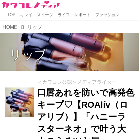
TOP
キレイ
スイーツ
ライフ
レポート
ファッション
HOME
リップ
リップ
＜カワコレ公認＞メディアライター
口唇あれを防いで高発色
キープ♡【ROAlív（ロ
アリブ）】「ハニーラ
スターネオ」で叶う大