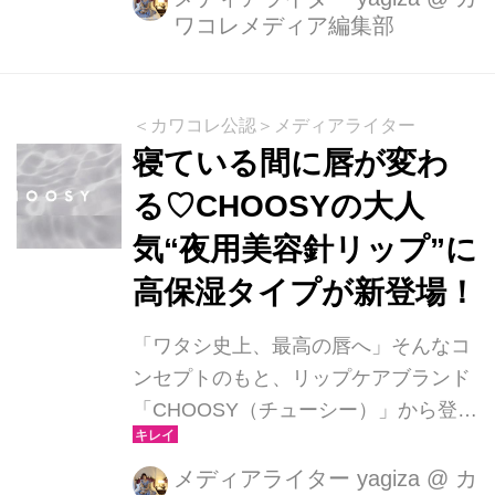
ワコレメディア編集部
ライター＆専用ブラシ、そして冬限定
のティントカラーが登場します。
＜カワコレ公認＞メディアライター
寝ている間に唇が変わ
る♡CHOOSYの大人
気“夜用美容針リップ”に
高保湿タイプが新登場！
「ワタシ史上、最高の唇へ」そんなコ
ンセプトのもと、リップケアブランド
「CHOOSY（チューシー）」から登場
した夜用リップトリートメント『ナイ
トニードルリップ』。累計出荷本数11
メディアライター yagiza
@
カ