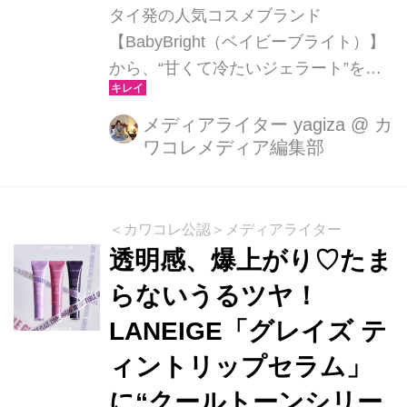
タイ発の人気コスメブランド
【BabyBright（ベイビーブライト）】
から、“甘くて冷たいジェラート”をイ
メージした新感覚ティントリップ「ジ
ェラート アイスティント」 が登場！
メディアライター yagiza
@
カ
ワコレメディア編集部
2026年2月下旬から全国のバラエティ
ショップ・ドラッグストアでも順次展
開しています。
＜カワコレ公認＞メディアライター
透明感、爆上がり♡たま
らないうるツヤ！
LANEIGE「グレイズ テ
ィントリップセラム」
に“クールトーンシリー