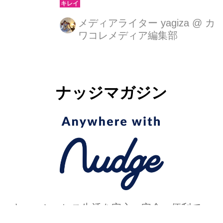
「Cathy Doll（キャシードール）」か
ら、待望の新作リップマスクが登場！
メディアライター yagiza
@
カ
ワコレメディア編集部
その名も《ハートフル カラーリップマ
スク》。2025年9月17日（水）より楽
天市場でWEB先行発売がスタートし、
全国のドン・キホーテ（一部店舗除
ナッジマガジン
く）でも順次展開されます。
キャッシュレス生活を安心・安全・便利で、
より楽しくするコンテンツを発信中！