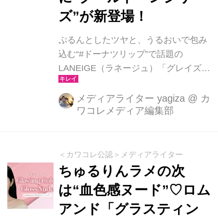
ズ”が新登場！
ぷるんとしたツヤと、うるおいで包み
込む“#ドーナツリップ”で話題の
LANEIGE（ラネージュ）「グレイズ
ティントリップセラム」から、待望の
クールトーンシリーズがデビューしま
メディアライター yagiza
@
カ
ワコレメディア編集部
す。2026年4月18日よりロフト・
PLAZA・アットコスメ・ECで先行発
売、5月1日（金）から全国展開がスタ
ート。透明感をまといたい春夏にぴっ
＜カワコレ公認＞メディアライター
たりの新色が揃いました。
ちゅるりんラメの次
は“血色感ヌード”♡ロム
アンド「グラスティン