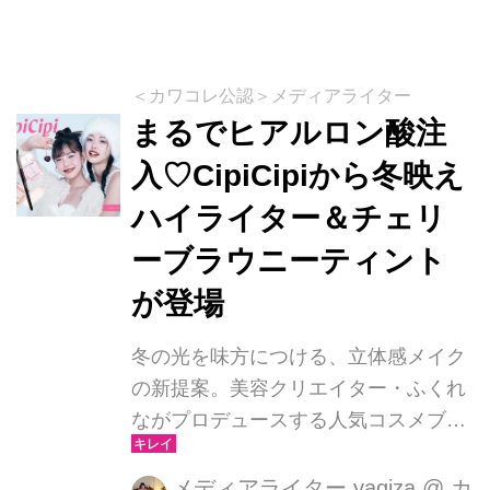
＜カワコレ公認＞メディアライター
まるでヒアルロン酸注
入♡CipiCipiから冬映え
ハイライター＆チェリ
ーブラウニーティント
が登場
冬の光を味方につける、立体感メイク
の新提案。美容クリエイター・ふくれ
ながプロデュースする人気コスメブラ
ンド「CipiCipi（シピシピ）」から、
肌にうるおいと艶めきを宿す新作ハイ
メディアライター yagiza
@
カ