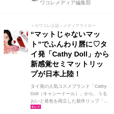
ワコレメディア編集部
万本を突破した大人気アイテムに、待
望の高保湿タイプ『ナイトニードルリ
ップ ディープモイスト』が新登場しま
す。2025年11月14日（金）より、全
＜カワコレ公認＞メディアライター
国のロフト・PLAZAおよび各オンライ
“マットじゃないマッ
ンストアにて先行発売。2026年2月2日
ト”でふんわり唇に♡タ
（月）からは一般発売もスタート予定
イ発「Cathy Doll」から
です。
新感覚セミマットリッ
プが日本上陸！
タイ発の人気コスメブランド「Cathy
Doll（キャシードール）」から、うる
おいと発色を両立した新作リップ「ノ
ットトゥーマットリップ」が登場。