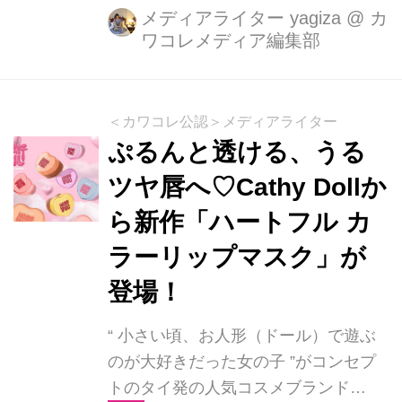
人気の「モチュルンリップティント」
メディアライター yagiza
@
カ
ワコレメディア編集部
と「モチュルンリップグロス」に待望
の新色が登場！2025年10月10日
（金）より、全国発売がスタートしま
す。
＜カワコレ公認＞メディアライター
ぷるんと透ける、うる
ツヤ唇へ♡Cathy Dollか
ら新作「ハートフル カ
ラーリップマスク」が
登場！
“ 小さい頃、お人形（ドール）で遊ぶ
のが大好きだった女の子 ”がコンセプ
トのタイ発の人気コスメブランド