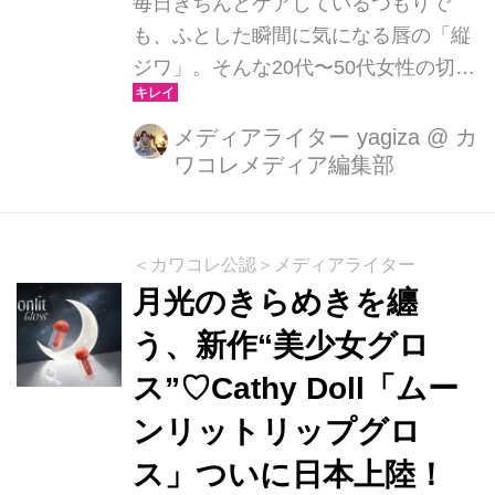
毎日きちんとケアしているつもりで
も、ふとした瞬間に気になる唇の「縦
ジワ」。そんな20代〜50代女性の切実
な悩みに応える待望のアイテム、『ニ
ベア ディープモイスチャーリップ 美
メディアライター yagiza
@
カ
ワコレメディア編集部
容液スティック』が2026年7月25日に
全国で新発売されます。リップクリー
ム市場売上No.1を誇る実力派シリーズ
から登場した本作は、ニベア史上初と
＜カワコレ公認＞メディアライター
なる贅沢な美容液成分をダブルで配
月光のきらめきを纏
合。柔らかく濃厚なテクスチャーが縦
う、新作“美少女グロ
ジワの奥までスルスルと溶け込み、ひ
ス”♡Cathy Doll「ムー
と塗りでふっくらとしたハリのある“魅
せ唇”へと導いてくれます。 「マスク
ンリットリップグロ
を外したときの乾燥が気になる」「リ
ス」ついに日本上陸！
ップのノリが悪くなってきた」と感じ