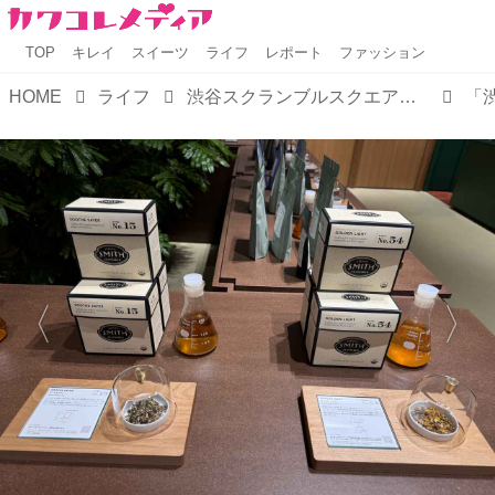
TOP
キレイ
スイーツ
ライフ
レポート
ファッション
HOME
ライフ
渋谷スクランブルスクエア（4階）♡10月24日リニューアルオープン！