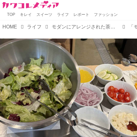
TOP
キレイ
スイーツ
ライフ
レポート
ファッション
HOME
ライフ
モダンにアレンジされた茶屋体験♡”お茶”がテーマ【ホテル1899東京】で癒しのステイを