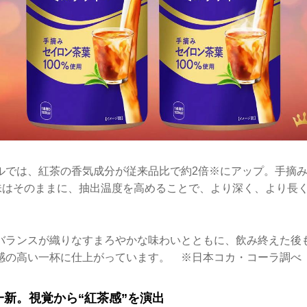
ルでは、紅茶の香気成分が従来品比で約2倍※にアップ。手摘
風味はそのままに、抽出温度を高めることで、より深く、より長
バランスが織りなすまろやかな味わいとともに、飲み終えた後
感の高い一杯に仕上がっています。 ※日本コカ・コーラ調べ
新。視覚から“紅茶感”を演出