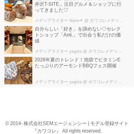
井沢T-SITE」注目グルメ＆ショップに行
ってきました♡
メディアライター Naire✴︎
@ カワコレメディア編集部
自分らしい「好き」を諦めない♡セレク
トショップ「Anti.」で出会う私だけの価
値
メディアライター yagiza
@ カワコレメディア編集部
2026年夏のトレンド！池袋でビタミンE
たっぷりのアーモンドBBQフェス開催
メディアライター yagiza
@ カワコレメディア編集部
© 2014- 株式会社SEMエージェンシー | モデル登録サイト
『カワコレ』 All rights reserved.