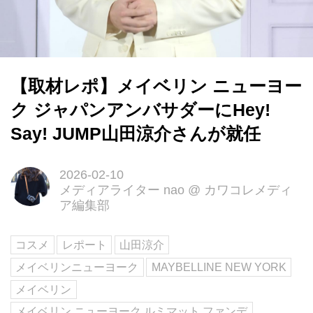
【取材レポ】メイベリン ニューヨー
ク ジャパンアンバサダーにHey!
Say! JUMP山田涼介さんが就任
2026-02-10
メディアライター nao
@
カワコレメディ
ア編集部
コスメ
レポート
山田涼介
メイベリンニューヨーク
MAYBELLINE NEW YORK
メイベリン
メイベリン ニューヨーク ルミマット ファンデ