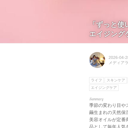
「ずっと使
エイジング
2026-04-2
メディアライ
ライフ
スキンケア
エイジングケア
季節の変わり目や
繭生まれの天然保
美容オイルが定番
品として毎年人気