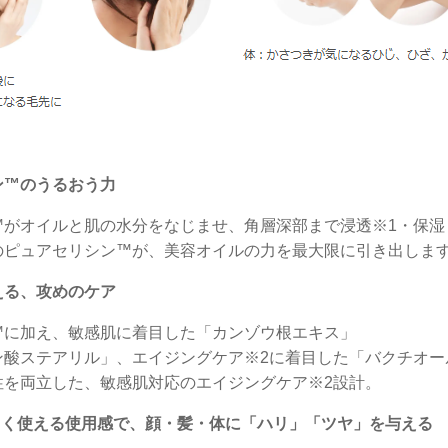
ン™のうるおう力
™がオイルと肌の水分をなじませ、角層深部まで浸透※1・保湿
のピュアセリシン™が、美容オイルの力を最大限に引き出しま
える、攻めのケア
™に加え、敏感肌に着目した「カンゾウ根エキス」
ン酸ステアリル」、エイジングケア※2に着目した「バクチオー
性を両立した、敏感肌対応のエイジングケア※2設計。
よく使える使用感で、顔・髪・体に「ハリ」「ツヤ」を与える