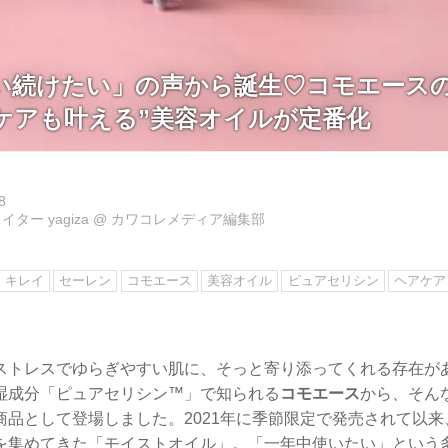
い続けたい」の声から誕生♡コモエースの
ケアも叶える”美容オイルが定番化
8
ター yagiza
@
カワコレメディア編集部
キレイ
セーレン
コモエース
美容オイル
ピュアセリシン
ヘアケア
ストレスでゆらぎやすい肌に、そっと寄り添ってくれる存在が
湿成分「ピュアセリシン™」で知られる
コモエース
から、そんな
商品として登場しました。2021年に季節限定で発売されて以
を集めてきた「モイストオイル」。「一年中使いたい」という