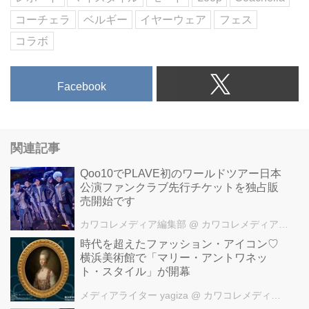
コーチェラ
ベルギー
イヤーウェア
フェス
コラボ
Facebook
関連記事
Qoo10でPLAVE初のワールドツアー日本
公演ファンクラブ先行チケットを独占販
売開始です
カワコレメディア編集部
@ カワコレメディア編集部
時代を超えたファッション・アイコン♡
横浜美術館で「マリー・アントワネッ
ト・スタイル」が開幕
メディアライター yagiza
@ カワコレメディア編集部