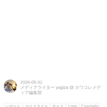
量から耳を守る、スタイリッシュ
で認証済みの保護性能 Coachella
公式耳栓フェスの必需品 しっか
りフィット4サイズの交換可能な
イ...
2026-05-31
メディアライター yagiza
@
カワコレメデ
ィア編集部
レポート
マイスタイル
モード
Loop
Coachella