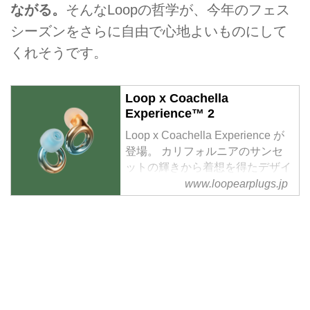
ながる。
そんなLoopの哲学が、今年のフェス
シーズンをさらに自由で心地よいものにして
くれそうです。
Loop x Coachella
Experience™ 2
Loop x Coachella Experience が
登場。 カリフォルニアのサンセ
ットの輝きから着想を得たデザイ
ン。ライブの音をクリアに保ちな
www.loopearplugs.jp
がら、スタイリッシュに耳を守り
ます。手に入れる最後のチャンス
をお見逃しなく。 クリアな音質
17dB（SNR）のノイズフィルタ
リングで、雑音を抑えながら音楽
はクリアに フェス対応の聴覚保
護フェスやライブイベントの大音