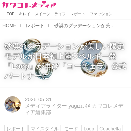
TOP
キレイ
スイーツ
ライフ
レポート
ファッション
HOME
レポート
砂漠のグラデーションが美しい限定モデルが日本初上陸♡ベルギー発「Loop」が再び「コーチェラ」公式パートナーに
砂漠のグラデーションが美しい限定
モデルが日本初上陸♡ベルギー発
「Loop」が再び「コーチェラ」公式
パートナーに
2026-05-31
メディアライター yagiza
@
カワコレメデ
ィア編集部
レポート
マイスタイル
モード
Loop
Coachella