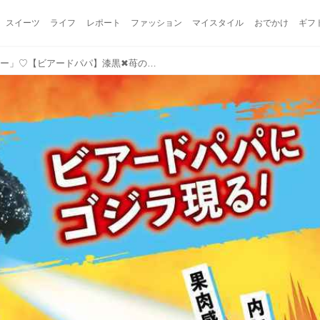
スイーツ
ライフ
レポート
ファッション
マイスタイル
おでかけ
ギフ
漆黒の衝撃「ゴジラシュー」♡【ビアードパパ】漆黒✖苺の限定スイーツをレビュー