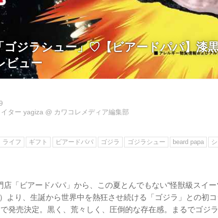
「ゴジラシュー」♡【ビアードパパ】漆黒
レビュー
9
ター yagiza
@
カワコレメディア編集部
ライフ
ギフト
ビアードパパ
ゴジラ
ゴジラシュー
beard papa
シ
門店「ビアードパパ」から、この夏とんでもない“怪獣級スイー
（水）より、生誕から世界中を熱狂させ続ける「ゴジラ」との初
定で発売決定。黒く、荒々しく、圧倒的な存在感。まるでゴジ