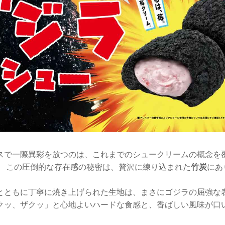
スで一際異彩を放つのは、これまでのシュークリームの概念を
。 この圧倒的な存在感の秘密は、贅沢に練り込まれた
竹炭
にあ
とともに丁寧に焼き上げられた生地は、まさにゴジラの屈強な表
クッ、ザクッ」と心地よいハードな食感と、香ばしい風味が口