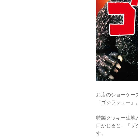
お店のショーケー
「ゴジラシュー」
特製クッキー生地
口かじると、「ザ
す。