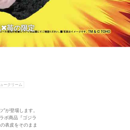
✖苺の限定
ュークリーム
ツ”が登場します。
コラボ商品『ゴジラ
ラの表皮をそのまま