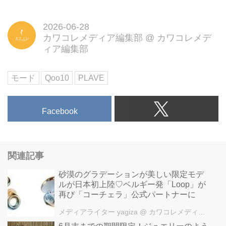
2026-06-28
カワコレメディア編集部
@
カワコレメデ
ィア編集部
モード
Qoo10
PLAVE
Facebook
関連記事
砂漠のグラデーションが美しい限定モデ
ルが日本初上陸♡ベルギー発「Loop」が
再び「コーチェラ」公式パートナーに
メディアライター yagiza
@ カワコレメディア編集部