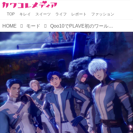
TOP
キレイ
スイーツ
ライフ
レポート
ファッション
HOME
モード
Qoo10でPLAVE初のワールドツアー日本公演ファンクラブ先行チケットを独占販売開始です