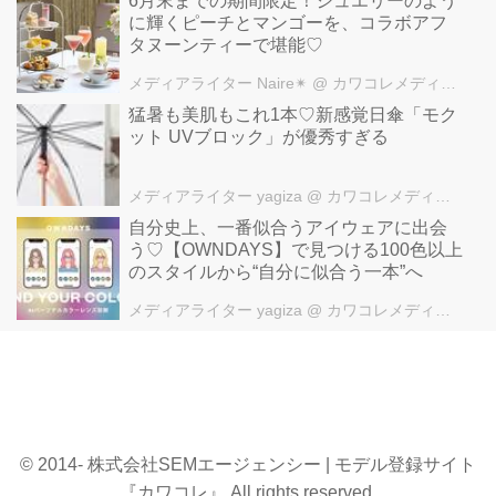
6月末までの期間限定！ジュエリーのよう
に輝くピーチとマンゴーを、コラボアフ
タヌーンティーで堪能♡
メディアライター Naire✴︎
@ カワコレメディア編集部
猛暑も美肌もこれ1本♡新感覚日傘「モク
ット UVブロック」が優秀すぎる
メディアライター yagiza
@ カワコレメディア編集部
自分史上、一番似合うアイウェアに出会
う♡【OWNDAYS】で見つける100色以上
のスタイルから“自分に似合う一本”へ
メディアライター yagiza
@ カワコレメディア編集部
© 2014- 株式会社SEMエージェンシー | モデル登録サイト
『カワコレ』 All rights reserved.