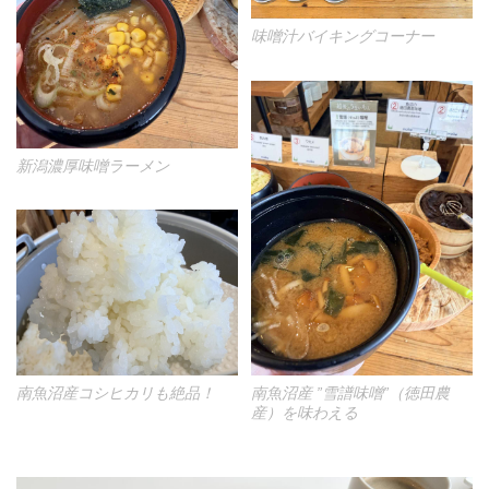
味噌汁バイキングコーナー
新潟濃厚味噌ラーメン
南魚沼産コシヒカリも絶品！
南魚沼産 ”雪譜味噌”（徳田農
産）を味わえる