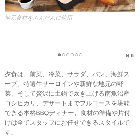
コースは気軽に楽しめるカジュアルコース
「Breeze」、肉料理と魚介料理が好評のスタンダー
ドコース「Forest」、伊勢海老のスペシャリティが
ついたラグジュアリーコース「Crest」から選べま
す。（写真はスタンダードコース「Forest」）
夕食は、前菜、冷菜、サラダ、パン、海鮮ス
ープ、特選牛サーロインや新鮮な地元の野
菜、そして贅沢に土鍋で炊き上げる南魚沼産
コシヒカリ、デザートまでフルコースを堪能
できる本格BBQディナー。食材の準備や片付
けは全てスタッフにお任せできるスタイルで
す。