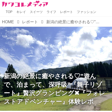
TOP
キレイ
スイーツ
ライフ
レポート
ファッション
HOME
レポート
新潟の絶景に癒やされる♡”遊んで、泊まって、深呼吸”『舞子リゾート』贅沢グランピング✖『フォレストアドベンチャー』体験レポ
新潟の絶景に癒やされる♡”遊ん
で、泊まって、深呼吸”『舞子リゾ
ート』贅沢グランピング✖『フォレ
ストアドベンチャー』体験レポ