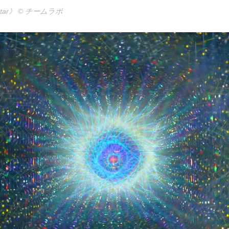
tar
》 © チームラボ