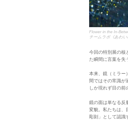
Flower in the In-
チームラボ《
あわい
今回の特別展の核とな
た瞬間に言葉を失
本来、鏡（ミラー
間ではその常識が
しか現れず目の前
鏡の面は単なる反
変貌。私たちは、
彫刻」として認識