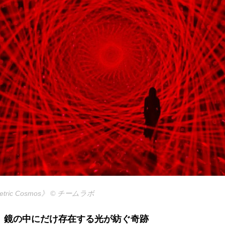
tric Cosmos
》 © チームラボ
、鏡の中にだけ存在する光が紡ぐ奇跡