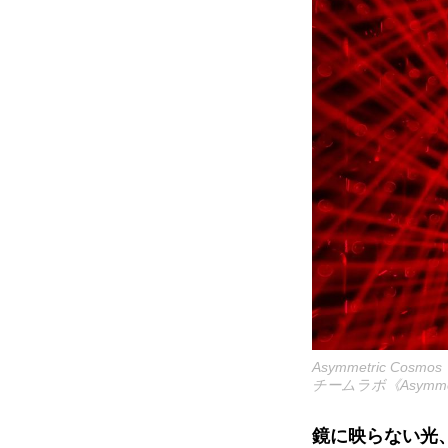
Asymmetric Cosmos
チームラボ《
Asymme
鏡に映らない光