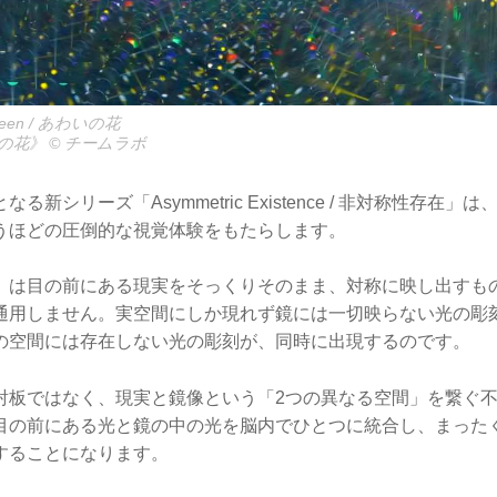
Between / あわいの花
の花
》 © チームラボ
る新シリーズ「Asymmetric Existence / 非対称性存在
うほどの圧倒的な視覚体験をもたらします。
）は目の前にある現実をそっくりそのまま、対称に映し出すも
通用しません。実空間にしか現れず鏡には一切映らない光の彫
の空間には存在しない光の彫刻が、同時に出現するのです。
射板ではなく、現実と鏡像という「2つの異なる空間」を繋ぐ
目の前にある光と鏡の中の光を脳内でひとつに統合し、まった
することになります。