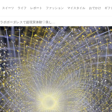
スイーツ
ライフ
レポート
ファッション
マイスタイル
おでかけ
ギフ
【麻布台ヒルズ】チームラボボーダレスで超現実体験♡美しすぎる光の彫刻「宇宙の非対称性について」が本日より開幕