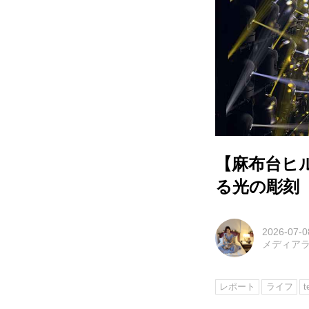
【麻布台ヒ
る光の彫刻
2026-07-0
メディアライ
レポート
ライフ
t