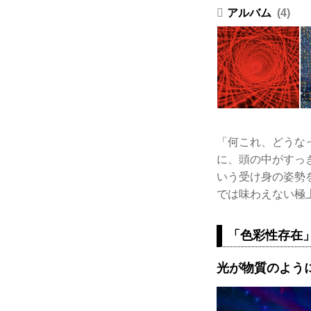
4
「何これ、どうな
に、頭の中がすっ
いう受け身の姿勢
では味わえない極
「色彩性存在
光が物質のように躍