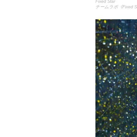
Fixed Star
チームラボ《
Fixed S