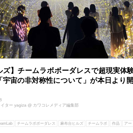
ルズ】チームラボボーダレスで超現実体
「宇宙の非対称性について」が本日より
8
ター yagiza
@
カワコレメディア編集部
eamLab
チームラボボーダレス
麻布台ヒルズ
チームラボ
作品
アー