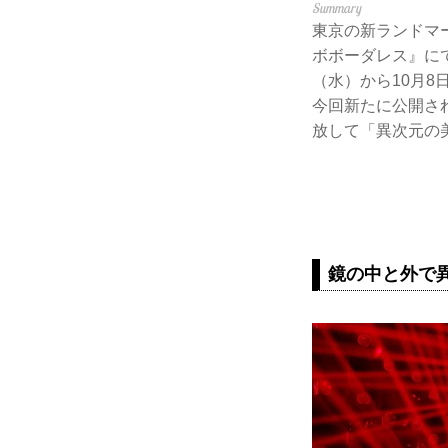
東京の新ランドマ
ボボーダレス』にて、大
（水）から10月
今回新たに公開さ
放して「異次元の
鏡の中と外で