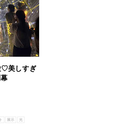
験♡美しすぎ
開幕
ト
展示
光