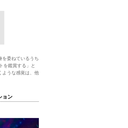
身を委ねているうち
トを鑑賞する」と
くような感覚は、他
ション