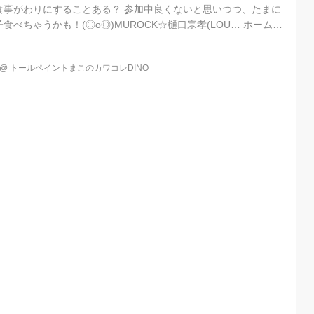
食事がわりにすることある？ 参加中良くないと思いつつ、たまに
べちゃうかも！(◎o◎)MUROCK☆樋口宗孝(LOU… ホームへ
tit pas*ぷてぃぱ～rose～が成長していくまでの道のブログ
 * ブログ情報 プロフィール 読者になる 前のページ 一覧へ 次のページ
@
トールペイントまこのカワコレDINO
:00:19 ジャックダニエルシングルバレル☆ミューロック☆樋口宗孝
テーマ：...