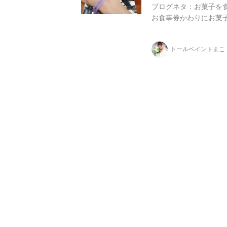
ブログネタ：お菓子を
お食事券かわりにお菓子食
トールペイントまこ＊pe
*mon chouchou
トールペイントまこ
2016/01/15 13
(LOUDNESS ＆SLY ) 