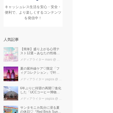
キャッシュレス生活を安心・安全・
便利で、より楽しくするコンテンツ
を発信中！
人気記事
【簡単】盛り上がる心理テ
スト12選～あなたの性格を
知ろう～
メディアライター maro
@ カワコレメディア編集部
夏の紫外線ケア♡限定「フ
ィグコレクション」で叶え
るうるツヤ美髪【YOLU】
メディアライター yagiza
@ カワコレメディア編集部
6年ぶりに待望の再開♡進化
した「UCCコーヒー博物
館」はまるで“コーヒーのテ
メディアライター yagiza
@ カワコレメディア編集部
ーマパーク”！館内展示の全
貌を公開
サンタモニカ気分に浸る夏
の休日♡『Red Brick Sunset