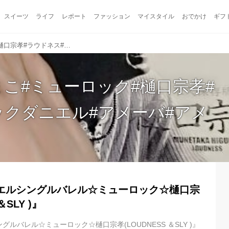
スイーツ
ライフ
レポート
ファッション
マイスタイル
おでかけ
ギフ
#トールペイントまこ#ミューロック#樋口宗孝#ラウドネス#ジャックダニエル#アメーバ#アメーバマイスター
こ#ミューロック#樋口宗孝#
ックダニエル#アメーバ#アメ
エルシングルバレル☆ミューロック☆樋口宗
＆SLY )』
ルバレル☆ミューロック☆樋口宗孝(LOUDNESS ＆SLY )』