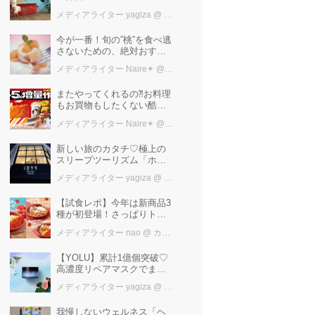
2026』完全ガイド【横浜赤
メディアライター yagiza
@ カワコレメディア編集部
レンガ倉庫】
今が一番！旬の”桃”を食べ逃
さないための、絶対おすす
めピーチスイーツ５選♡
メディアライター Naire✴︎
@ カワコレメディア編集部
またやってくれるの⁈お料理
もお買物もしたくない酷暑
に、とりあえずファミマ行
メディアライター Naire✴︎
@ カワコレメディア編集部
けば増量中！！
新しい旅のカタチ♡極上の
スリープツーリズム「ホテ
ル1899東京」で叶えるお茶
メディアライター yagiza
@ カワコレメディア編集部
で「ととの寝」快眠ステイ
【試食レポ】今年は新商品3
種が初登場！さっぱりトマ
トで暑い季節にも楽しめる
メディアライター nao
@ カワコレメディア編集部
びっくりドンキーの「トマ
ト弾けるハンバーグ」期間
【YOLU】累計1億個突破♡
限定発売中♪
高濃度リペアマスクでまと
まる“するサラ髪”へ
メディアライター yagiza
@ カワコレメディア編集部
我慢しないウェルネス「ヘ