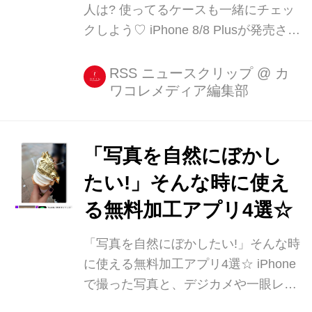
人は? 使ってるケースも一緒にチェッ
クしよう♡ iPhone 8/8 Plusが発売され
てから約1ヶ月が経ちました。 iPhone
Xが発売されてから決めたい...という
RSS ニュースクリップ
@
カ
ワコレメディア編集部
方ももちろんいると思うのですが、す
でにiPhone 8/8 Plusを手に入れた人の
参考になるように、 [...]
「写真を自然にぼかし
たい!」そんな時に使え
る無料加工アプリ4選☆
「写真を自然にぼかしたい!」そんな時
に使える無料加工アプリ4選☆ iPhone
で撮った写真と、デジカメや一眼レフ
で撮った写真の違いと言えば、遠近感