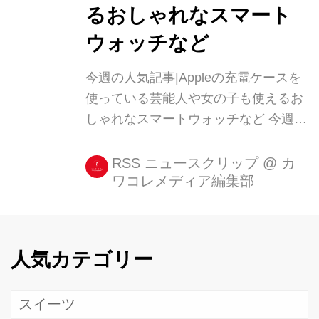
るおしゃれなスマート
ウォッチなど
今週の人気記事|Appleの充電ケースを
使っている芸能人や女の子も使えるお
しゃれなスマートウォッチなど 今週の
スマホカテゴリの人気記事をランキン
グでご紹介。週末にまとめてチェック
RSS ニュースクリップ
@
カ
ワコレメディア編集部
するのをおすすめしますよ☆ 1位には
芸能人も使っているAppleの充電ケー
スの記事がランクイン。続いて2位に
は女の子も使える可愛いスマートウォ
人気カテゴリー
ッチ [...]
スイーツ