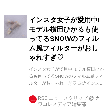
ました。 ですが、自動で使っていない
アプリを取り除いてくれたり、削除す
ることで使用容量を減らせ [...]
インスタ女子が愛用中!
モデル横田ひかるも使
ってるSNOWのフィル
ム風フィルターがおし
ゃれすぎ♡
インスタ女子が愛用中!モデル横田ひか
るも使ってるSNOWのフィルム風フィ
ルターがおしゃれすぎ♡ 最近インスタ
グラムで、フィルム風のフィルターを
よく見かけるようになりましたね。 そ
RSS ニュースクリップ
@
カ
ワコレメディア編集部
のフィルター、なんのアプリを使って