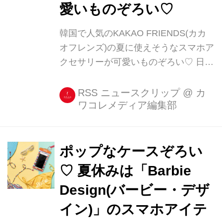
愛いものぞろい♡
韓国で人気のKAKAO FRIENDS(カカ
オフレンズ)の夏に使えそうなスマホア
クセサリーが可愛いものぞろい♡ 日本
ではブラウンやサニーなどのLINE
FRIENDS(ラインフレンズ)が人気です
RSS ニュースクリップ
@
カ
ワコレメディア編集部
が、韓国ではKAKAO FRIENDS(カカ
オフレンズ)が大人気。 キャラクター
の可愛さもさることながら、色づかい
やデザインなどもとっても [...]
ポップなケースぞろい
♡ 夏休みは「Barbie
Design(バービー・デザ
イン)」のスマホアイテ