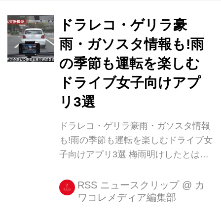
「アートレイヤー」 まず最初にご紹介
す [...]
ドラレコ・ゲリラ豪
雨・ガソスタ情報も!雨
の季節も運転を楽しむ
ドライブ女子向けアプ
リ3選
ドラレコ・ゲリラ豪雨・ガソスタ情報
も!雨の季節も運転を楽しむドライブ女
子向けアプリ3選 梅雨明けしたとはい
えど、まだまだ雨の多い季節。 こんな
時期は車の運転もちょっと億劫。思わ
RSS ニュースクリップ
@
カ
ワコレメディア編集部
ぬ事故への遭遇も心配です。 現在はカ
ーナビがついている車がほとんどかと