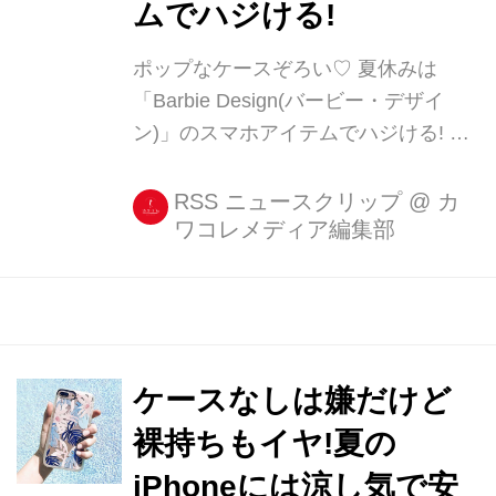
ムでハジける!
ポップなケースぞろい♡ 夏休みは
「Barbie Design(バービー・デザイ
ン)」のスマホアイテムでハジける! 大
人の女性にも選ばれるバービーが
iPhoneケースやモバイルバッテリーの
RSS ニュースクリップ
@
カ
ワコレメディア編集部
デザインになっているスマホアクセサ
リーブランド、「Barbie Design(バー
ビー・デザイン)」のラインナップがか
なりかわいい♡ ケースの対応機 [...]
ケースなしは嫌だけど
裸持ちもイヤ!夏の
iPhoneには涼し気で安