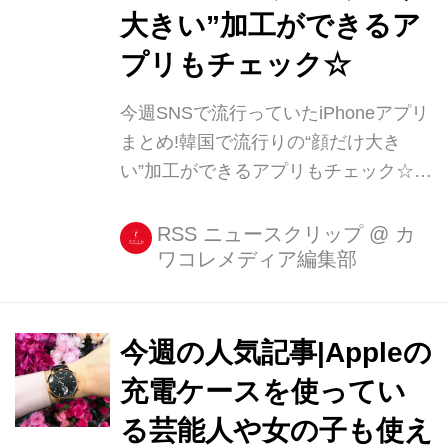
大きい”加工ができるア
プリもチェック☆
今週SNSで流行っていたiPhoneアプリ
まとめ!韓国で流行りの“顔だけ大き
い”加工ができるアプリもチェック☆
今週はどんなアプリが話題になってい
たでしょうか? SNSの流行りをチェッ
RSS ニュースクリップ
@
カ
ワコレメディア編集部
クしそびれた人はここでまとめてチェ
ックしてくださいね☆ Patternator 自
分が飼っているペットや愛娘の写真な
どを切り取り、パターンの壁紙を作
今週の人気記事|Appleの
[...]
充電ケースを使ってい
る芸能人や女の子も使え