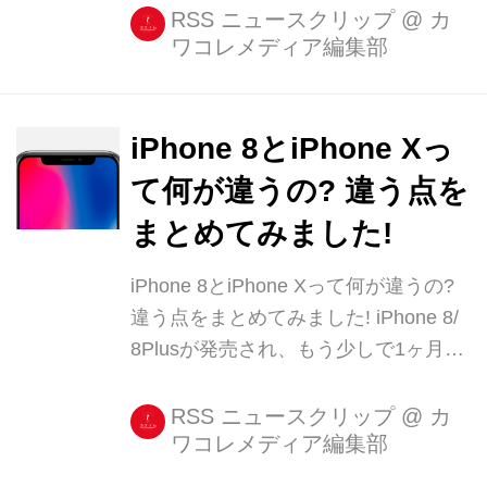
のアプリでは自分のお気に入りの音楽
RSS ニュースクリップ
@
カ
ワコレメディア編集部
をまとめたプレイリストを作って、そ
のプレイリストを公開することができ
ます。 実は、このプレイリスト機能、
アーティスト達も活用してい [...]
iPhone 8とiPhone Xっ
て何が違うの? 違う点を
まとめてみました!
iPhone 8とiPhone Xって何が違うの?
違う点をまとめてみました! iPhone 8/
8Plusが発売され、もう少しで1ヶ月が
経とうとしています。 そしてiPhone X
の発売まであとわずか! しかしiPhone
RSS ニュースクリップ
@
カ
ワコレメディア編集部
8とiPhone Xってどこがどう違うの
か。サイトを見てもいまいちよく分