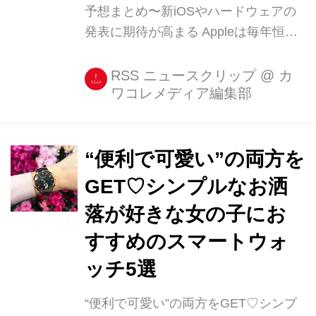
予想まとめ〜新iOSやハードウェアの
発表に期待が高まる Appleは毎年恒例
となっている開発者向けのカンファレ
ンス「WWDC 2017」(Worldwide
RSS ニュースクリップ
@
カ
ワコレメディア編集部
Developers Conference:世界開発者会
議)を6月5日10時(日本時間6月6日2時)
から開催します。 [...]
“便利で可愛い”の両方を
GET♡シンプルなお洒
落が好きな女の子にお
すすめのスマートウォ
ッチ5選
“便利で可愛い”の両方をGET♡シンプ