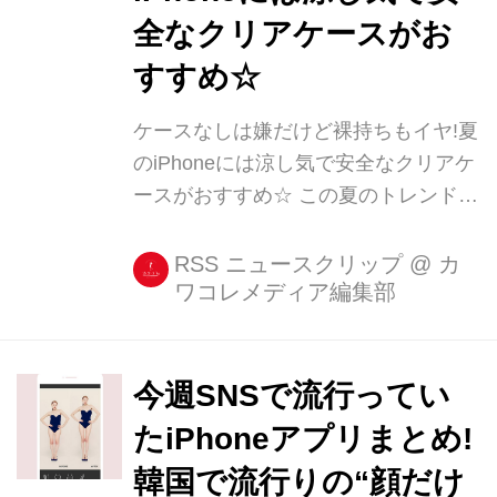
全なクリアケースがお
すすめ☆
ケースなしは嫌だけど裸持ちもイヤ!夏
のiPhoneには涼し気で安全なクリアケ
ースがおすすめ☆ この夏のトレンドと
いえば、刺繍、グリッター、そしてク
リアなもの! クリアなバッグに引き続
RSS ニュースクリップ
@
カ
ワコレメディア編集部
き、クリアなiPhoneケースも紹介して
いきますよ♡ クリアバッグの記事はこ
ちら▶︎▶︎クリアバッグでこの夏のトレ
ンド [...]
今週SNSで流行ってい
たiPhoneアプリまとめ!
韓国で流行りの“顔だけ