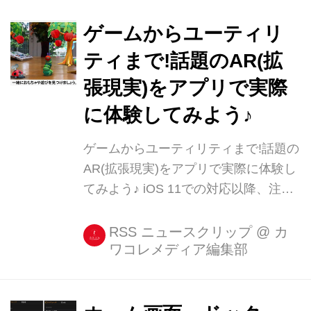
トカットとしてかなり便利なんです。
LINEアプリのトー [...]
ゲームからユーティリ
ティまで!話題のAR(拡
張現実)をアプリで実際
に体験してみよう♪
ゲームからユーティリティまで!話題の
AR(拡張現実)をアプリで実際に体験し
てみよう♪ iOS 11での対応以降、注目
度が高くなってきたのがAR(拡張現実)
です。 ここ最近は、ARという言葉を
RSS ニュースクリップ
@
カ
ワコレメディア編集部
目にしない日がないほどではないでし
ょうか(^_^) 目の前の現実世界の中に、
iPhoneを通じて仮想のオブジェクトが
[...]