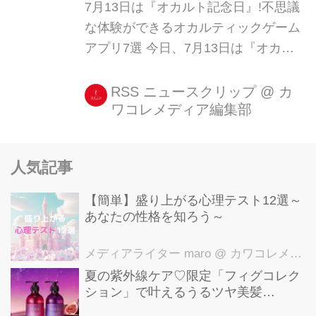
7月13日は『オカルト記念日』!不思議
な体験ができるオカルティックゲーム
アプリ7選 今日、7月13日は『オカル
ト記念日』です! え〜、そんな記念日
あったのと思われるかもしれません
RSS ニュースクリップ
@
カ
ワコレメディア編集部
が、これがあったんですねえ(^_^) ホラ
ーと混同されがちなオカルトですが、
ホラーは純粋な恐怖や嫌悪感、オカル
人気記事
トは神秘や心霊な [...]
【簡単】盛り上がる心理テスト12選～
あなたの性格を知ろう～
メディアライター maro
@ カワコレメディア編集部
夏の紫外線ケア♡限定「フィグコレク
ション」で叶えるうるツヤ美髪
【YOLU】