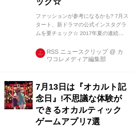
ック☆
ファッションが参考になるかも? 7月ス
タート、新ドラマの公式インスタグラ
ムを要チェック☆ 2017年夏の連続ド
ラマが続々と始まりましたね! 今回は
「過保護のカホコ」や「セシルのもく
RSS ニュースクリップ
@
カ
ワコレメディア編集部
ろみ」、「カンナさーん!」など登場人
物のファッションにも注目したいドラ
マが目白押し。ということで各ドラマ
の公式インスタグラムをまと [...]
7月13日は『オカルト記
念日』!不思議な体験が
できるオカルティック
ゲームアプリ7選