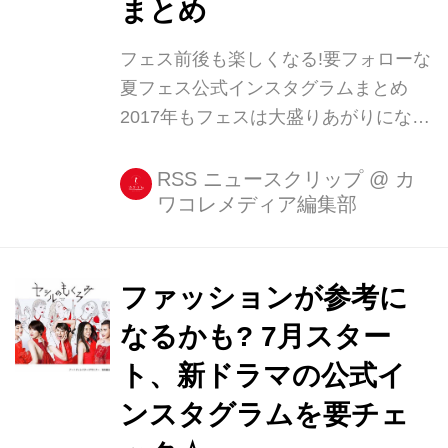
まとめ
フェス前後も楽しくなる!要フォローな
夏フェス公式インスタグラムまとめ
2017年もフェスは大盛りあがりになる
のではないでしょうか。 来週の週末は
フジロックが開催されますし、そんな
RSS ニュースクリップ
@
カ
ワコレメディア編集部
ロックフェスの公式インスタグラムを
まとめました! 今年初参加の人は投
稿、リグラムされている写真を見て簡
単に予習し [...]
ファッションが参考に
なるかも? 7月スター
ト、新ドラマの公式イ
ンスタグラムを要チェ