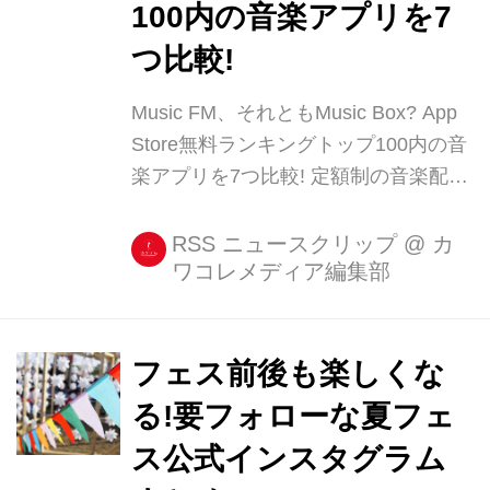
100内の音楽アプリを7
つ比較!
Music FM、それともMusic Box? App
Store無料ランキングトップ100内の音
楽アプリを7つ比較! 定額制の音楽配信
サービスではなく、違法ですが無料で
音楽を聴くことのできるアプリは多く
RSS ニュースクリップ
@
カ
ワコレメディア編集部
配信されていますよね。 ただ溢れすぎ
ていて、どの無料音楽アプリがどの程
度使えるのかは把握しきれません。 と
いうことで今回は、App St [...]
フェス前後も楽しくな
る!要フォローな夏フェ
ス公式インスタグラム