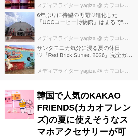
メディアライター yagiza
@ カワコレメディア編集部
6年ぶりに待望の再開♡進化した
「UCCコーヒー博物館」はまるで“コ
ーヒーのテーマパーク”！館内展示の全
貌を公開
メディアライター yagiza
@ カワコレメディア編集部
サンタモニカ気分に浸る夏の休日
♡『Red Brick Sunset 2026』完全ガイ
ド【横浜赤レンガ倉庫】
メディアライター yagiza
@ カワコレメディア編集部
韓国で人気のKAKAO
FRIENDS(カカオフレン
ズ)の夏に使えそうなス
マホアクセサリーが可