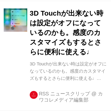
[...]
3D Touchが出来ない時
は設定がオフになって
いるのかも。感度のカ
スタマイズもするとさ
らに便利に使える♩
3D Touchが出来ない時は設定がオフに
なっているのかも。感度のカスタマイ
ズもするとさらに便利に使える♩
iPhone 6s/6s Plusから導入された機能
「3D Touch」は使っていますか?
RSS ニュースクリップ
@
カ
ワコレメディア編集部
iPhoneの画面を押し込むようにして強
く押すと使える機能で、操作のショー