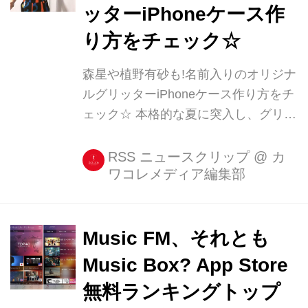
ッターiPhoneケース作
り方をチェック☆
森星や植野有砂も!名前入りのオリジナ
ルグリッターiPhoneケース作り方をチ
ェック☆ 本格的な夏に突入し、グリッ
ターのiPhoneケースを使っている人も
よく見かけるようになりました☆ でも
RSS ニュースクリップ
@
カ
ワコレメディア編集部
ただのグリッターのケースではなく
て、どうせならもう少しこだわったケ
ースがいいですよね。 森星も愛用!名
前入りグリッター [...]
Music FM、それとも
Music Box? App Store
無料ランキングトップ