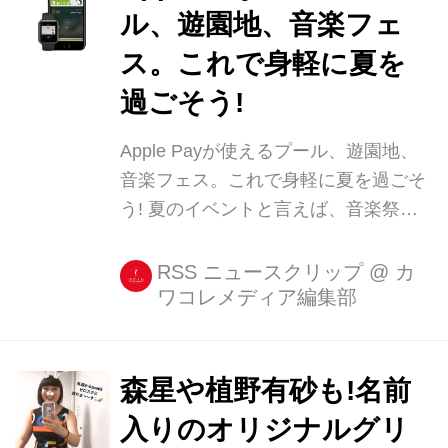
ル、遊園地、音楽フェ
ス。これで身軽に夏を
過ごそう!
Apple Payが使えるプール、遊園地、
音楽フェス。これで身軽に夏を過ごそ
う! 夏のイベントと言えば、音楽祭に
遊園地、プールなどがありますが、お
金の支払いどうしていますか? 小さな
RSS ニュースクリップ
@
カ
ワコレメディア編集部
ポーチに必要最低限のお金を入れて行
動している人が多いかと思いますが、
Apple Payなら現金を持ち歩かなくて
良いので楽 [...]
森星や植野有砂も!名前
入りのオリジナルグリ