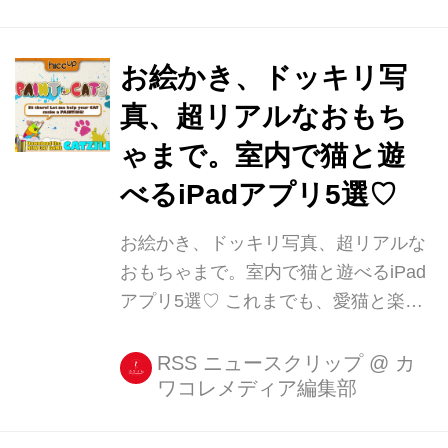
いるのかというと、実は「SNOW」な
んです♡ 横田ひかるや江野沢愛美も愛
用のSNOWフィルター 横田ひか [...]
お絵かき、ドッキリ写
真、超リアルなおもち
ゃまで。室内で猫と遊
べるiPadアプリ5選♡
お絵かき、ドッキリ写真、超リアルな
おもちゃまで。室内で猫と遊べるiPad
アプリ5選♡ これまでも、愛猫と楽し
く遊んだり、気を惹いたりしてくれる
アプリをご紹介してきました。 しかし
RSS ニュースクリップ
@
カ
ワコレメディア編集部
まだまだ変わり種アプリがあるんです!
今回は、たくさん出ている中から厳選
して、猫の食いつきの良かったもの、