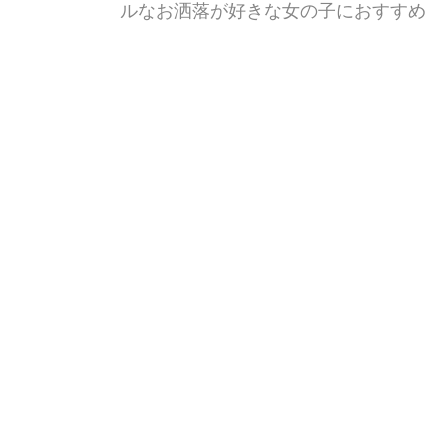
ルなお洒落が好きな女の子におすすめ
のスマートウォッチ5選 スマートウォ
ッチときくと、男性的な印象があって
手を出しにくいと感じている女性も多
RSS ニュースクリップ
@
カ
ワコレメディア編集部
いのではないでしょうか? けれど今は
Apple Watchもファッション性が高い
ですし、女性向けのおしゃれなスマー
トウォッチってたくさんある [...]
5月28日は『ゴルフ記念
日』!多彩なゴルフゲー
ムアプリをiPhoneで楽
しんじゃおう♩
5月28日は『ゴルフ記念日』!多彩なゴ
ルフゲームアプリをiPhoneで楽しんじ
ゃおう♩ 今日5月28日は『ゴルフ記念