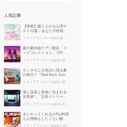
人気記事
【簡単】盛り上がる心理テ
スト12選～あなたの性格を
知ろう～
メディアライター maro
@ カワコレメディア編集部
夏の紫外線ケア♡限定「フ
ィグコレクション」で叶え
るうるツヤ美髪【YOLU】
メディアライター yagiza
@ カワコレメディア編集部
サンタモニカ気分に浸る夏
の休日♡『Red Brick Sunset
2026』完全ガイド【横浜赤
メディアライター yagiza
@ カワコレメディア編集部
レンガ倉庫】
海と温泉と美食に包まれる
五島旅♡「五島リトリート
ray by 温故知新」で叶える
メディアライター yagiza
@ カワコレメディア編集部
極上ご褒美ステイ
またやってくれるの⁈お料理
もお買物もしたくない酷暑
に、とりあえずファミマ行
メディアライター Naire✴︎
@ カワコレメディア編集部