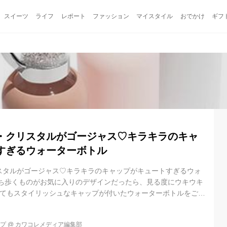
スイーツ
ライフ
レポート
ファッション
マイスタイル
おでかけ
ギフ
・クリスタルがゴージャス♡キラキラのキャ
すぎるウォーターボトル
スタルがゴージャス♡キラキラのキャップがキュートすぎるウォ
持ち歩くものがお気に入りのデザインだったら、見る度にウキウキ
ってもスタイリッシュなキャップが付いたウォーターボトルをご紹
プのスワロフスキー・クリスタルがゴージャス キラキラ輝くスワ
が、びっしりと詰まったキャップがゴージャスな「THE 500
ップ
@
カワコレメディア編集部
500コレクション)」。 500mlのドリンクを持ち運べるスタイリッシ