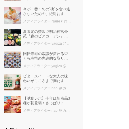
けば増量中！！
今が一番！旬の”桃”を食べ逃
さないための、絶対おすす
めピーチスイーツ５選♡
メディアライター Naire✴︎
@ カワコレメディア編集部
夏限定の贅沢♡明治神宮外
苑『森のビアガーデン』で
日本一の「新潟産えだま
メディアライター yagiza
@ カワコレメディア編集部
め」を堪能しよう
回転寿司の常識が変わる♡
くら寿司の先進的な取り組
みと「万博の感動」を再
メディアライター yagiza
@ カワコレメディア編集部
び！ファン必見の最新トピ
ックス
ビタースイートな大人の味
わいがこころまで満たす
「スターバックス®
メディアライター nao
@ カワコレメディア編集部
COFFEE OF THE DAY カフ
ェモカ」新発売！
【試食レポ】今年は新商品3
種が初登場！さっぱりトマ
トで暑い季節にも楽しめる
メディアライター nao
@ カワコレメディア編集部
びっくりドンキーの「トマ
ト弾けるハンバーグ」期間
限定発売中♪